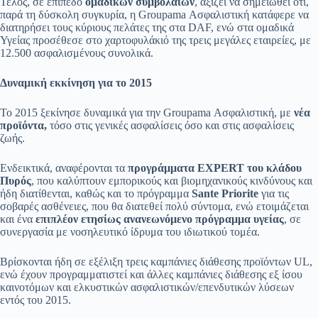
Τέλος, σε επίπεδο
ομαδικών συμβολαίων
, αξίζει να σημειωθεί ότι,
παρά τη δύσκολη συγκυρία, η Groupama Ασφαλιστική κατάφερε να
διατηρήσει τους κύριους πελάτες της στα DAF, ενώ στα ομαδικά
Υγείας προσέθεσε στο χαρτοφυλάκιό της τρεις μεγάλες εταιρείες, με
12.500 ασφαλισμένους συνολικά.
Δυναμική εκκίνηση για το 2015
Το 2015 ξεκίνησε δυναμικά για την Groupama Ασφαλιστική, με
νέα
προϊόντα,
τόσο στις γενικές ασφαλίσεις όσο και στις ασφαλίσεις
ζωής.
Ενδεικτικά, αναφέρονται τα
προγράμματα EXPERT
του κλάδου
Πυρός
, που καλύπτουν εμπορικούς και βιομηχανικούς κινδύνους και
ήδη διατίθενται, καθώς και το πρόγραμμα
Sante Priorite
για τις
σοβαρές ασθένειες, που θα διατεθεί πολύ σύντομα, ενώ ετοιμάζεται
και ένα
επιπλέον ετησίως ανανεωνόμενο πρόγραμμα υγείας
, σε
συνεργασία με νοσηλευτικό ίδρυμα του ιδιωτικού τομέα.
Βρίσκονται ήδη σε εξέλιξη τρεις καμπάνιες διάθεσης προϊόντων UL,
ενώ έχουν προγραμματιστεί και άλλες καμπάνιες διάθεσης εξ ίσου
καινοτόμων και ελκυστικών ασφαλιστικών/επενδυτικών λύσεων
εντός του 2015.