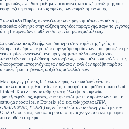
υπηρεσιών, ενώ διατηρήθηκαν οι κανόνες και αρχές ανάληψης που
εφαρμόζει η εταιρεία προς όφελος των ασφαλισμένων της.
Στον
κλάδο Πυρός
, η ανανέωση των προγραμμάτων ασφάλισης
κατοικίας οδήγησε στην αύξηση της νέας παραγωγής, παρά το γεγονός
ότι η Εταιρεία δεν διαθέτει συμφωνία τραπεζασφάλειας.
Στις
ασφαλίσεις Ζωής
, και ιδιαίτερα στον τομέα της Υγείας, η
Εταιρεία διεύρυνε περαιτέρω την γκάμα προϊόντων που προσφέρει με
νέα ετησίως ανανεωνόμενα προγράμματα, αλλά συνεχίζοντας
παράλληλα και τη διάθεση των ισόβιων, προκειμένου να καλύψει τις
διαφοροποιημένες ανάγκες των πελατών, ενώ δεν προέβη παρά σε
οριακές ή και μηδενικές αυξήσεις ασφαλίστρων.
Με παραγωγή ύψους €14 εκατ. ευρώ, εντυπωσιακά είναι τα
αποτελέσματα της Εταιρείας σε ό, τι αφορά στα προϊόντα τύπου
Unit
Linked
. Και εδώ αντισταθμίζεται η έλλειψη συμφωνίας
τραπεζασφάλειας, αφενός, από την ποιότητα των προϊόντων που με
επιτυχία προσφέρει η Εταιρεία εδώ και τρία χρόνια (
ZEN,
OBSIDIENNE, PEARL
) ως επί το πλείστον σε συνεργασία με τον
Όμιλο Groupama, και αφετέρου από την τεχνογνωσία και εμπειρία
που διαθέτει σήμερα.