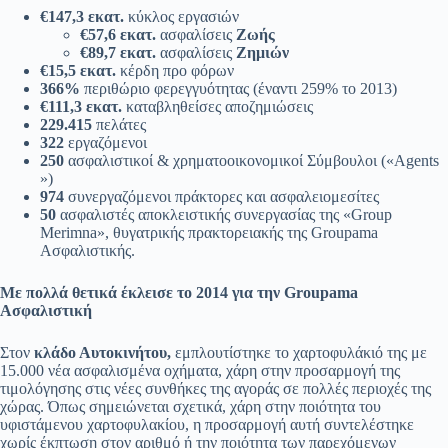
€147,3 εκατ.
κύκλος εργασιών
€57,6 εκατ.
ασφαλίσεις
Ζωής
€89,7 εκατ.
ασφαλίσεις
Ζημιών
€15,5 εκατ.
κέρδη προ φόρων
366%
περιθώριο φερεγγυότητας (έναντι 259% το 2013)
€111,3 εκατ.
καταβληθείσες αποζημιώσεις
229.415
πελάτες
322
εργαζόμενοι
250
ασφαλιστικοί & χρηματοοικονομικοί Σύμβουλοι («Agents
»)
974
συνεργαζόμενοι πράκτορες και ασφαλειομεσίτες
50
ασφαλιστές αποκλειστικής συνεργασίας της «Group
Merimna», θυγατρικής πρακτορειακής της Groupama
Ασφαλιστικής.
Με πολλά θετικά έκλεισε το 2014 για την Groupama
Ασφαλιστική
Στον
κλάδο Αυτοκινήτου,
εμπλουτίστηκε το χαρτοφυλάκιό της με
15.000 νέα ασφαλισμένα οχήματα, χάρη στην προσαρμογή της
τιμολόγησης στις νέες συνθήκες της αγοράς σε πολλές περιοχές της
χώρας. Όπως σημειώνεται σχετικά, χάρη στην ποιότητα του
υφιστάμενου χαρτοφυλακίου, η προσαρμογή αυτή συντελέστηκε
χωρίς έκπτωση στον αριθμό ή την ποιότητα των παρεχόμενων