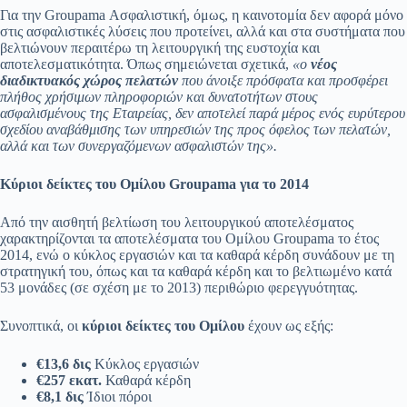
Για την Groupama Ασφαλιστική, όμως, η καινοτομία δεν αφορά μόνο
στις ασφαλιστικές λύσεις που προτείνει, αλλά και στα συστήματα που
βελτιώνουν περαιτέρω τη λειτουργική της ευστοχία και
αποτελεσματικότητα. Όπως σημειώνεται σχετικά,
«ο
νέος
διαδικτυακός χώρος
πελατών
που άνοιξε πρόσφατα και προσφέρει
πλήθος χρήσιμων πληροφοριών και δυνατοτήτων στους
ασφαλισμένους της Εταιρείας, δεν αποτελεί παρά μέρος ενός ευρύτερου
σχεδίου αναβάθμισης των υπηρεσιών της προς όφελος των πελατών,
αλλά και των συνεργαζόμενων ασφαλιστών της».
Κύριοι δείκτες του Ομίλου Groupama για το 2014
Από την αισθητή βελτίωση του λειτουργικού αποτελέσματος
χαρακτηρίζονται τα αποτελέσματα του Ομίλου Groupama το έτος
2014, ενώ ο κύκλος εργασιών και τα καθαρά κέρδη συνάδουν με τη
στρατηγική του, όπως και τα καθαρά κέρδη και το βελτιωμένο κατά
53 μονάδες (σε σχέση με το 2013) περιθώριο φερεγγυότητας.
Συνοπτικά, οι
κύριοι δείκτες του Ομίλου
έχουν ως εξής:
€13,6 δις
Κύκλος εργασιών
€257 εκατ.
Καθαρά κέρδη
€8,1 δις
Ίδιοι πόροι