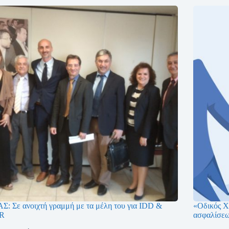
Σ: Σε ανοιχτή γραμμή με τα μέλη του για IDD &
«Οδικός Χ
R
ασφαλίσε