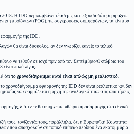
υ 2018. Η IDD περιλαμβάνει τέσσερις κατ’ εξουσιοδότηση πράξεις
βέρνηση προϊόντων (POG), τις συγκρούσεις συμφερόντων, τα κίνητρα
α εφαρμογής της IDD.
γών θα είναι δύσκολος, αν δεν γνωρίζει κανείς το τελικό
πίθανο να τεθούν σε ισχύ πριν από τον Σεπτέμβριο/Οκτώβριο του
 είναι πολύ λίγος.
μά ότι
το χρονοδιάγραμμα αυτό είναι απλώς μη ρεαλιστικό.
το χρονοδιάγραμμα εφαρμογής της IDD δεν είναι ρεαλιστικό και δεν
ημασίας να εφαρμόζεται η αρχή της αναλογικότητας στις απαιτήσεις
φαρμογής, διότι δεν θα υπήρχε περιθώριο προσαρμογής στο εθνικό
 τους, τονίζοντάς τους, παράλληλα, ότι η Ευρωπαϊκή Κοινότητα
σεων που απασχολούν σε τοπικό επίπεδο περίπου ένα εκατομμύριο