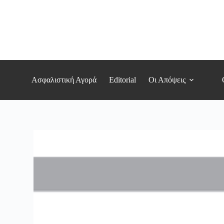
Μετάβαση
στο
περιεχόμενο
Ασφαλιστική Αγορά
Editorial
Οι Απόψεις