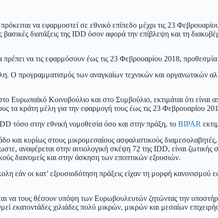
πρόκειται να εφαρμοστεί σε εθνικό επίπεδο μέχρι τις 23 Φεβρουαρίο
νες βασικές διατάξεις της IDD όσον αφορά την επίβλεψη και τη διακυ
θα πρέπει να τις εφαρμόσουν έως τις 23 Φεβρουαρίου 2018, προθεσμί
άλη. Ο προγραμματισμός των αναγκαίων τεχνικών και οργανωτικών αλλα
στο Ευρωπαϊκό Κοινοβούλιο και στο Συμβούλιο, εκτιμάται ότι είναι α
υς τα κράτη μέλη για την εφαρμογή τους έως τις 23 Φεβρουαρίου 2018
IDD τόσο στην εθνική νομοθεσία όσο και στην πράξη, το
BIPAR
εκτι
δο και κυρίως στους μικρομεσαίους ασφαλιστικούς διαμεσολαβητές, 
στε, αναφέρεται στην αιτιολογική σκέψη 72 της IDD, είναι ζωτικής σ
κούς διανομείς και στην άσκηση των εποπτικών εξουσιών.
ολη εάν οι κατ’ εξουσιοδότηση πράξεις είχαν τη μορφή κανονισμού ε
ι να τους θέσουν υπόψη των Ευρωβουλευτών ζητώντας την υποστήριξή
εί εκατοντάδες χιλιάδες πολύ μικρών, μικρών και μεσαίων επιχειρή