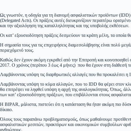
Ως γνωστόν, η οδηγία για τη διανομή ασφαλιστικών προϊόντων (IDD) 
(Delegated Acts). Οι πράξεις αυτές διευκρινίζουν περαιτέρω ορισμέ
και την αξιολόγηση της καταλληλότητας και της υποβολής εκθέσεων.
Οι κατ’ εξουσιοδότηση πράξεις δεσμεύουν τα κράτη μέλη, τα οποία 
Η σημασία τους για τις επιχειρήσεις διαμεσολάβησης είναι πολύ μεγ
περιεχόμενό τους.
Καθώς δεν έχουν ακόμη εγκριθεί από την Επιτροπή και κοινοποιηθεί 
2017. Ο χρόνος (περίπου 3 έως 4 μήνες) που θα έχουν στη διάθεσή το
Λαμβάνοντας υπόψη τις διαρθρωτικές αλλαγές που θα προκαλέσει η 
Λαμβάνοντας υπόψη το κύμα αλλαγών, που το IDD θα φέρει στον κλά
θα επιτρέψει να ληφθεί υπόψη η αρχή της αναλογικότητας. Όπως, άλλω
των κατ’ εξουσιοδότηση πράξεων, που επιβάλλονται στους ασφαλιστι
Η BIPAR, μάλιστα, πιστεύει ότι η κατάσταση θα ήταν ακόμη πιο δύσκ
δίκαιο.
Όλους τους παραπάνω προβληματισμούς, όπως μαθαίνουμε προτίθεντα
ασφαλιστικών μεσιτών, πρακτόρων και οικονομικών συμβούλων αριθμ
ανθρώπους.