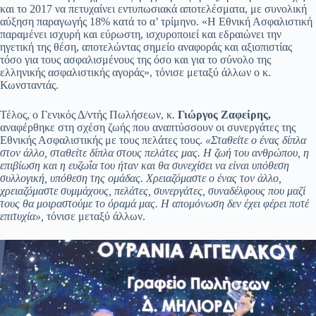
και το 2017 να πετυχαίνει εντυπωσιακά αποτελέσματα, με συνολική
αύξηση παραγωγής 18% κατά το α’ τρίμηνο. «Η Εθνική Ασφαλιστική
παραμένει ισχυρή και εύρωστη, ισχυροποιεί και εδραιώνει την
ηγετική της θέση, αποτελώντας σημείο αναφοράς και αξιοπιστίας
τόσο για τους ασφαλισμένους της όσο και για το σύνολο της
ελληνικής ασφαλιστικής αγοράς», τόνισε μεταξύ άλλων ο κ.
Κωνσταντάς.
Τέλος, ο Γενικός Δ/ντής Πωλήσεων, κ.
Γιώργος Ζαφείρης,
αναφέρθηκε στη σχέση ζωής που αναπτύσσουν οι συνεργάτες της
Εθνικής Ασφαλιστικής με τους πελάτες τους.
«Σταθείτε ο ένας δίπλα
στον άλλο, σταθείτε δίπλα στους πελάτες μας. Η ζωή του ανθρώπου, η
επιβίωση και η ευζωΐα του ήταν και θα συνεχίσει να είναι υπόθεση
συλλογική, υπόθεση της ομάδας. Χρειαζόμαστε ο ένας τον άλλο,
χρειαζόμαστε συμμάχους, πελάτες, συνεργάτες, συναδέλφους που μαζί
τους θα μοιραστούμε το όραμά μας. Η απομόνωση δεν έχει φέρει ποτέ
επιτυχία»,
τόνισε μεταξύ άλλων.