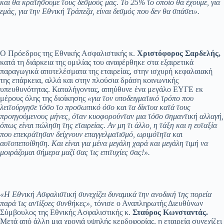
και θα κρατήσουμε τους δεσμούς μας. Το 25% το οποίο θα έχουμε, για
εμάς, για την Εθνική Τράπεζα, είναι δεσμός που δεν θα σπάσει».
Ο Πρόεδρος της Εθνικής Ασφαλιστικής κ.
Χριστόφορος Σαρδελής,
κατά τη διάρκεια της ομιλίας του αναφέρθηκε στα εξαιρετικά
παραγωγικά αποτελέσματα της εταιρείας, στην ισχυρή κεφαλαιακή
της επάρκεια, αλλά και στην πλούσια δράση κοινωνικής
υπευθυνότητας. Καταλήγοντας, απηύθυνε ένα μεγάλο ΕΥΓΕ εκ
μέρους όλης της διοίκησης
«για τον υποδειγματικό τρόπο που
λειτούργησε τόσο το προσωπικό όσο και τα δίκτυα κατά τους
προηγούμενους μήνες, όταν κυοφορούνταν μια τόσο σημαντική αλλαγή,
όπως είναι πώληση της εταιρείας. Αν μη τι άλλο, η τάξη και η ευταξία
που επεκράτησαν δείχνουν επαγγελματισμό, ωριμότητα και
αυτοπεποίθηση. Και είναι για μένα μεγάλη χαρά και μεγάλη τιμή να
μοιράζομαι σήμερα μαζί σας τις επιτυχίες σας!».
«Η Εθνική Ασφαλιστική συνεχίζει δυναμικά την ανοδική της πορεία
παρά τις αντίξοες συνθήκες»,
τόνισε ο Αναπληρωτής Διευθύνων
Σύμβουλος της Εθνικής Ασφαλιστικής κ.
Σταύρος Κωνσταντάς.
Μετά από άλλη μια χρονιά υψηλής κερδοφορίας, η εταιρεία συνεχίζει