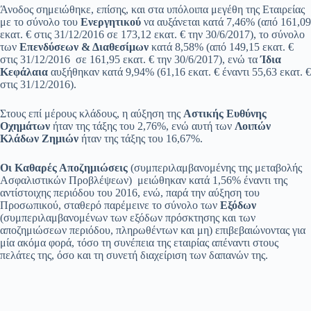
Άνοδος σημειώθηκε, επίσης, και στα υπόλοιπα μεγέθη της Εταιρείας
με το σύνολο του
Ενεργητικού
να αυξάνεται κατά 7,46% (από 161,09
εκατ. € στις 31/12/2016 σε 173,12 εκατ. € την 30/6/2017), το σύνολο
των
Επενδύσεων & Διαθεσίμων
κατά 8,58% (από 149,15 εκατ. €
στις 31/12/2016 σε 161,95 εκατ. € την 30/6/2017), ενώ τα
Ίδια
Κεφάλαια
αυξήθηκαν κατά 9,94% (61,16 εκατ. € έναντι 55,63 εκατ. €
στις 31/12/2016).
Στους επί μέρους κλάδους, η αύξηση της
Αστικής Ευθύνης
Οχημάτων
ήταν της τάξης του 2,76%, ενώ αυτή των
Λοιπών
Κλάδων Ζημιών
ήταν της τάξης του 16,67%.
Οι Καθαρές Αποζημιώσεις
(συμπεριλαμβανομένης της μεταβολής
Ασφαλιστικών Προβλέψεων) μειώθηκαν κατά 1,56% έναντι της
αντίστοιχης περιόδου του 2016, ενώ, παρά την αύξηση του
Προσωπικού, σταθερό παρέμεινε το σύνολο των
Εξόδων
(συμπεριλαμβανομένων των εξόδων πρόσκτησης και των
αποζημιώσεων περιόδου, πληρωθέντων και μη) επιβεβαιώνοντας για
μία ακόμα φορά, τόσο τη συνέπεια της εταιρίας απέναντι στους
πελάτες της, όσο και τη συνετή διαχείριση των δαπανών της.