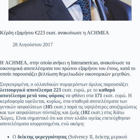
Κέρδη εξαμήνου €223 εκατ. ανακοίνωσε η ACHMEA
28 Αυγούστου 2017
Η ACHMEA, στην οποία ανήκει η Interamerican, ανακοίνωσε τα
οικονομικά αποτελέσματα του πρώτου εξαμήνου του έτους, κατά το
οποίο παρουσιάζει βελτίωση θεμελιωδών οικονομικών μεγεθών.
Συγκεκριμένα, ο ολλανδικών συμφερόντων όμιλος παρουσιάζει
λειτουργικό αποτέλεσμα
223
εκατ. ευρώ, με το
καθαρό
αποτέλεσμα μετά τους φόρους
να φθάνει στα
171
εκατ. ευρώ. Η
κερδοφορία οφείλεται, κυρίως, στα σταθερά αποτελέσματα των
γενικών ασφαλίσεων (
105
εκατ.) παρά τις υψηλότερες αποζημιώσεις
και των ασφαλίσεων σύνταξης και ζωής (
102
εκατ.) στις Κάτω
Χώρες. Είναι σημαντικό ότι και στον κλάδο υγείας επετεύχθησαν
αποτελέσματα ισορροπημένα, ενώ ακόμη:
Ο
δείκτης φερεγγυότητας
(Solvency II, δείκτης μερικού