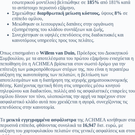
εσωτερικού μοντέλου) βελτιώθηκε σε
185%
από 181% κατά
το αντίστοιχο περυσινό εξάμηνο,
Σημειώθηκε
διαρθρωτική μείωση κόστους,
ύψους
8%
σε
επίπεδο ομίλου,
Μειώθηκαν οι λειτουργικές δαπάνες στην οργάνωση
εξυπηρέτησης του κλάδου συντάξεων και ζωής,
Συνεχίστηκαν οι υψηλές επενδύσεις στις διαδικτυακές και
καινοτόμους υπηρεσίες προς τους πελάτες.
Όπως επισημαίνει ο
Willem
van
Duin
,
Πρόεδρος του Διοικητικού
Συμβουλίου, με τα αποτελέσματα του πρώτου εξαμήνου ενισχύεται η
πεποίθηση ότι η ACHMEA βρίσκεται στον σωστό δρόμο για την
επίτευξη των μακροπρόθεσμων στόχων της, που είναι η περαιτέρω
αύξηση της ικανοποίησης των πελατών, η βελτίωση των
αποτελεσμάτων και η διατήρηση της ισχυρής χρηματοοικονομικής
θέσης. Κατέχοντας ηγετική θέση στις υπηρεσίες μέσω κινητού
τηλεφώνου και διαδικτύου, πολλές από τις ασφαλιστικές εταιρείες του
ομίλου δίνουν τον τόνο, υλοποιώντας την αρχή να παρέχουν στον
ασφαλιστικό κλάδο αυτά που χρειάζεται η αγορά, συνεχίζοντας τις
επενδύσεις στην καινοτομία.
Τα
μεικτά εγγεγραμμένα ασφάλιστρα
της ACHMEA κινήθηκαν στα
περυσινά επίπεδα, φθάνοντας συνολικά τα
16,947
δισ. ευρώ, με
αύξηση του χαρτοφυλακίου πελατών στις γενικές ασφαλίσεις και στον