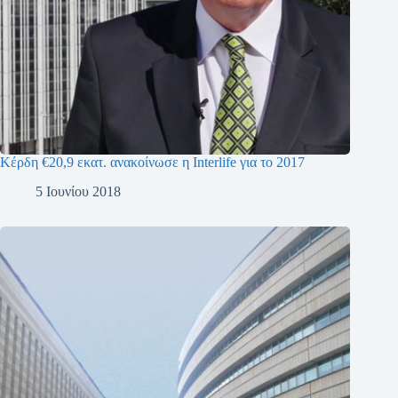
Κέρδη €20,9 εκατ. ανακοίνωσε η Interlife για το 2017
5 Ιουνίου 2018