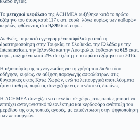
κλάδο υγείας.
Το
μετοχικό κεφάλαιο
της ACHMEA αυξήθηκε κατά το πρώτο
εξάμηνο του έτους κατά 117 εκατ. ευρώ, λόγω κυρίως των καθαρών
κερδών, φθάνοντας στα
9,899
δισ. ευρώ.
Διεθνώς, τα μεικτά εγγεγραμμένα ασφάλιστρα από τη
δραστηριοποίηση στην Τουρκία, τη Σλοβακία, την Ελλάδα με την
Interamerican, την Ιρλανδία και την Αυστραλία, έφθασαν τα
615
εκατ.
ευρώ, αυξημένα κατά
2%
σε σχέση με το πρώτο εξάμηνο του 2016.
Η αξιοποίηση της τεχνογνωσίας για τη χρήση του διαδικτύου
οδήγησε, κυρίως, σε αύξηση παραγωγής ασφαλίστρων στις
θυγατρικές εκτός Κάτω Χωρών, ενώ τα λειτουργικά αποτελέσματα
ήταν σταθερά, παρά τις συνεχιζόμενες επενδυτικές δαπάνες.
Η ACHMEA συνεχίζει να επενδύει σε χώρες στις οποίες μπορεί να
επιτύχει ανταγωνιστικό πλεονέκτημα και κερδοφόρο ανάπτυξη του
μεριδίου της στις τοπικές αγορές, με επικέντρωση στην ψηφιοποίηση
των λειτουργιών.