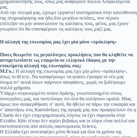
χρηματοδότησής τους, όπως μας αναφέρουν πολλοί Ασφαλισμένοι
μας.
Από την πλευρά μας, έχουμε εργαστεί συστηματικά στην κατεύθυνση
της πληροφόρησης και ήδη δύο μεγάλοι πελάτες, που πέρυσι
επέλεξαν να μην ανανεώσουν τις καλύψεις τους, φέτος, μας έχουν
γνωρίσει ότι θα επαναφέρουν τις καλύψεις τους μαζί μας.
Η αλλαγή της επωνυμίας μας έχει μία μόνο «πρόκληση»
Ποιες θεωρείτε τις μεγαλύτερες προκλήσεις που θα κληθείτε να
αντιμετωπίσετε ως εταιρεία σε ελληνικό έδαφος με την
επικείμενη αλλαγή της επωνυμίας σας;
Μ.Γκ.:
Η αλλαγή της επωνυμίας μας έχει μία μόνο «πρόκληση»,
όπως το θέτετε. Να καταφέρουμε να φτάσει έγκαιρα το νέο μας
όνομα στ’ αυτιά όσων παίρνουν αποφάσεις, χωρίς να ξοδέψουμε
πολλά χρήματα.
Υπάρχει συγκεκριμένο πλάνο δράσης, γνωστοποιημένο στους
συνεργάτες μας, και πιστεύουμε ότι όλα θα κυλήσουν ομαλά. Μιας
όμως που αναφερθήκατε σ’ αυτό, θα ήθελα να πάρω την ευκαιρία και
ν’ απαντήσω στις Κασσάνδρες της αγοράς μας που προφητεύουν ότι η
Chartis δεν έχει επιχειρηματικούς λόγους να έχει παρουσία στην
Ελλάδα. Κάτι τέτοιο δεν ισχύει βεβαίως και οι λόγοι είναι πολλοί και
πιστοποιούνται από απλούς οικονομικούς δείκτες.
Η Ελλάδα έχει συνεισφέρει μόνο θετικά για όλα τα χρόνια της