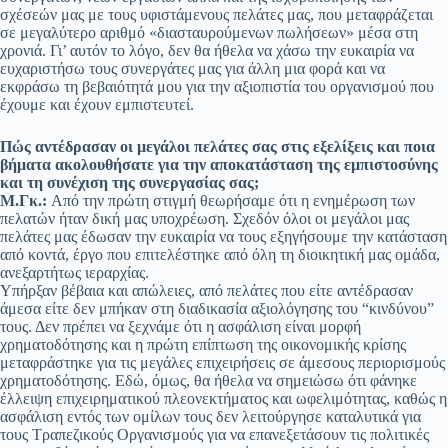
σχέσεών μας με τους υφιστάμενους πελάτες μας, που μεταφράζεται
σε μεγαλύτερο αριθμό «διασταυρούμενων πωλήσεων» μέσα στη
χρονιά. Γι’ αυτόν το λόγο, δεν θα ήθελα να χάσω την ευκαιρία να
ευχαριστήσω τους συνεργάτες μας για άλλη μια φορά και να
εκφράσω τη βεβαιότητά μου για την αξιοπιστία του οργανισμού που
έχουμε και έχουν εμπιστευτεί.
Πώς αντέδρασαν οι μεγάλοι πελάτες σας στις εξελίξεις και ποια
βήματα ακολουθήσατε για την αποκατάσταση της εμπιστοσύνης
και τη συνέχιση της συνεργασίας σας;
Μ.Γκ.:
Από την πρώτη στιγμή θεωρήσαμε ότι η ενημέρωση των
πελατών ήταν δική μας υποχρέωση. Σχεδόν όλοι οι μεγάλοι μας
πελάτες μας έδωσαν την ευκαιρία να τους εξηγήσουμε την κατάσταση
από κοντά, έργο που επιτελέστηκε από όλη τη διοικητική μας ομάδα,
ανεξαρτήτως ιεραρχίας.
Υπήρξαν βέβαια και απώλειες, από πελάτες που είτε αντέδρασαν
άμεσα είτε δεν μπήκαν στη διαδικασία αξιολόγησης του “κινδύνου”
τους. Δεν πρέπει να ξεχνάμε ότι η ασφάλιση είναι μορφή
χρηματοδότησης και η πρώτη επίπτωση της οικονομικής κρίσης
μεταφράστηκε για τις μεγάλες επιχειρήσεις σε άμεσους περιορισμούς
χρηματοδότησης. Εδώ, όμως, θα ήθελα να σημειώσω ότι φάνηκε
έλλειψη επιχειρηματικού πλεονεκτήματος και ωφελιμότητας, καθώς η
ασφάλιση εντός των ομίλων τους δεν λειτούργησε καταλυτικά για
τους Τραπεζικούς Οργανισμούς για να επανεξετάσουν τις πολιτικές