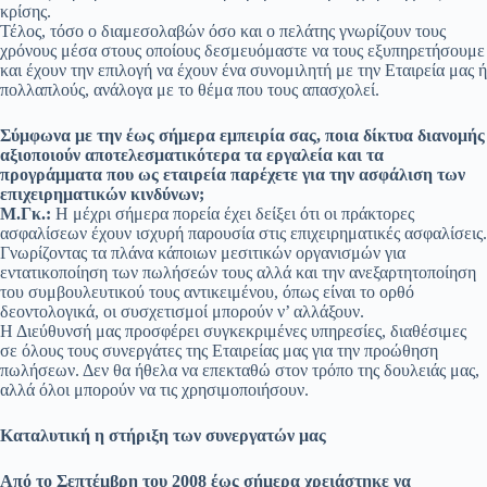
κρίσης.
Τέλος, τόσο ο διαμεσολαβών όσο και ο πελάτης γνωρίζουν τους
χρόνους μέσα στους οποίους δεσμευόμαστε να τους εξυπηρετήσουμε
και έχουν την επιλογή να έχουν ένα συνομιλητή με την Εταιρεία μας ή
πολλαπλούς, ανάλογα με το θέμα που τους απασχολεί.
Σύμφωνα με την έως σήμερα εμπειρία σας, ποια δίκτυα διανομής
αξιοποιούν αποτελεσματικότερα τα εργαλεία και τα
προγράμματα που ως εταιρεία παρέχετε για την ασφάλιση των
επιχειρηματικών κινδύνων;
Μ.Γκ.:
Η μέχρι σήμερα πορεία έχει δείξει ότι οι πράκτορες
ασφαλίσεων έχουν ισχυρή παρουσία στις επιχειρηματικές ασφαλίσεις.
Γνωρίζοντας τα πλάνα κάποιων μεσιτικών οργανισμών για
εντατικοποίηση των πωλήσεών τους αλλά και την ανεξαρτητοποίηση
του συμβουλευτικού τους αντικειμένου, όπως είναι το ορθό
δεοντολογικά, οι συσχετισμοί μπορούν ν’ αλλάξουν.
Η Διεύθυνσή μας προσφέρει συγκεκριμένες υπηρεσίες, διαθέσιμες
σε όλους τους συνεργάτες της Εταιρείας μας για την προώθηση
πωλήσεων. Δεν θα ήθελα να επεκταθώ στον τρόπο της δουλειάς μας,
αλλά όλοι μπορούν να τις χρησιμοποιήσουν.
Καταλυτική η στήριξη των συνεργατών μας
Από το Σεπτέμβρη του 2008 έως σήμερα χρειάστηκε να