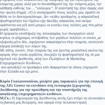
επόμενης μέρας αλλά για τα συναισθήματά της την επόμενη μέρα, την
αίσθηση ευθύνης του …”υπόλογου”. Η απάντησή της ήταν σαφής από
την πρώτη στιγμή: «Ό,τι υποσχόμαστε στους πελάτες μας είμαστε σε
θέση να το διεκπεραιώσουμε. Δεν νιώθω προδομένη. η ασφαλιστική
δραστηριότητα του Ομίλου είχε δικλίδες ασφαλείας που ακόμα
υφίστανται και γιΆ αυτό μπορώ να κοιτάω τους πελάτες μας στα μάτια
χωρίς αμφιβολίες».
Η έμπρακτη υποστήριξη της πλειοψηφίας των συνεργατών αλλά
κυρίως οι ψύχραιμες αντιδράσεις των μεγάλων πελατών οι οποίοι, με
εξαίρεση μόνο δύο, παρέμειναν ασφαλισμένοι στην εταιρεία, αποτελούν
ισχυρή απόδειξη των λόγων της.
Με πίστη, λοιπόν, στην εταιρεία της και έχοντας ρεαλιστική εικόνα της
αγοράς στην οποία εργάζεται, συνεχίζει τη δραστηριότητά της σε μια
σχετικά νέα Διεύθυνση, αυτή των Πωλήσεων & Marketing
Επιχειρηματικών Κινδύνων,
που φιλοδοξεί να προσφέρει κάτι διαφορετικό σε όσους επιχειρούν
στην Ελλάδα και όχι μόνο.
Κυρία Γκολφινοπούλου, μιλήστε μας παρακαλώ για την επιλογή
της ΑIG Greece να επενδύσει στη λειτουργία ξεχωριστής
Διεύθυνσης για την προώθηση και την υποστήριξη της
ασφάλισης επιχειρηματικών κινδύνων.
Μ.Γκ.:
Η δημιουργία της Διεύθυνσης αυτής έχει στόχο να υλοποιήσει
τη βασική μας θεώρηση, που αφορά στην πελατοκεντρική