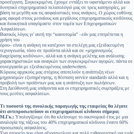
προσέγγιση. Συγκεκριμένα, έχουμε εντάξει το υφιστάμενο αλλά και
δυνητικό επιχειρηματικό πελατολόγιό μας σε τρεις κατηγορίες, με
βάση τα μεγέθη και τις ασφαλιστικές τους ανάγκες. Ο χώρος ευθύνης
μας αφορά στους μεσαίους και μεγάλους επιχειρηματικούς κινδύνους
και διοικητικά υπαγόμαστε στον τομέα των Επιχειρηματικών
Ασφαλίσεων.
Βασικός λόγος γι’ αυτή την “καινοτομία” –εάν μας επιτρέπεται η
χρήση του
όρου– είναι η ανάγκη να κατέχουν τα στελέχη μας εξειδικευμένη
τεχνογνωσία, τόσο σε προϊόντα αλλά και σε «μηχανισμούς
διαχείρισης κινδύνων», αλλά και η ανάγκη μελέτης και ανάλυσης
χαρακτηριστικών και αναγκών των συγκεκριμένων αγορών, πάντα σε
συνεργασία με εξειδικευμένους underwriters.
Κύριους αρχικούς μας στόχους αποτελούν η ανάπτυξη νέων
μηχανισμών εξυπηρέτησης, η θέσπιση service standards αλλά και η
προβολή των προϊόντων μας και η ανάπτυξη των πωλήσεων.
Στη Διεύθυνσή μας υπάγονται και οι επιχειρηματικές συμπράξεις με
τους μεσίτες ασφαλίσεων.
Τι ποσοστό της συνολικής παραγωγής της εταιρείας θα λέγατε
ότι αντιπροσωπεύουν οι επιχειρηματικοί κίνδυνοι σήμερα;
Μ.Γκ.:
Υπολογίζουμε ότι θα κλείσουμε το οικονομικό έτος με μια
αναλογία της τάξεως του 40% επιχειρηματικοί κίνδυνοι έναντι 60%
προσωπικές ασφαλίσεις.
Ένα στοιχείο που είναι αξιοσημείωτο και πολύ ενθαρρυντικό για εμάς