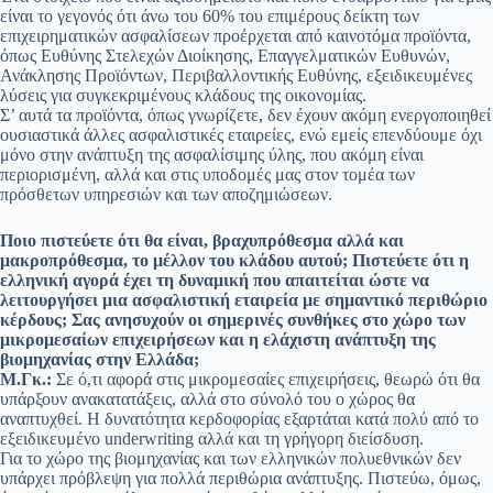
είναι το γεγονός ότι άνω του 60% του επιμέρους δείκτη των
επιχειρηματικών ασφαλίσεων προέρχεται από καινοτόμα προϊόντα,
όπως Ευθύνης Στελεχών Διοίκησης, Επαγγελματικών Ευθυνών,
Ανάκλησης Προϊόντων, Περιβαλλοντικής Ευθύνης, εξειδικευμένες
λύσεις για συγκεκριμένους κλάδους της οικονομίας.
Σ’ αυτά τα προϊόντα, όπως γνωρίζετε, δεν έχουν ακόμη ενεργοποιηθεί
ουσιαστικά άλλες ασφαλιστικές εταιρείες, ενώ εμείς επενδύουμε όχι
μόνο στην ανάπτυξη της ασφαλίσιμης ύλης, που ακόμη είναι
περιορισμένη, αλλά και στις υποδομές μας στον τομέα των
πρόσθετων υπηρεσιών και των αποζημιώσεων.
Ποιο πιστεύετε ότι θα είναι, βραχυπρόθεσμα αλλά και
μακροπρόθεσμα, το μέλλον του κλάδου αυτού; Πιστεύετε ότι η
ελληνική αγορά έχει τη δυναμική που απαιτείται ώστε να
λειτουργήσει μια ασφαλιστική εταιρεία με σημαντικό περιθώριο
κέρδους; Σας ανησυχούν οι σημερινές συνθήκες στο χώρο των
μικρομεσαίων επιχειρήσεων και η ελάχιστη ανάπτυξη της
βιομηχανίας στην Ελλάδα;
Μ.Γκ.:
Σε ό,τι αφορά στις μικρομεσαίες επιχειρήσεις, θεωρώ ότι θα
υπάρξουν ανακατατάξεις, αλλά στο σύνολό του ο χώρος θα
αναπτυχθεί. Η δυνατότητα κερδοφορίας εξαρτάται κατά πολύ από το
εξειδικευμένο underwriting αλλά και τη γρήγορη διείσδυση.
Για το χώρο της βιομηχανίας και των ελληνικών πολυεθνικών δεν
υπάρχει πρόβλεψη για πολλά περιθώρια ανάπτυξης. Πιστεύω, όμως,