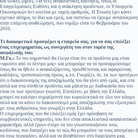
και υλικές ζημίες. Για νέες ασφαλιστικές καλύψεις, όπως οι
Επαγγελματικές Ευθύνες και η ανάκληση προϊόντων, το Υπουργείο
Οικονομικών δεν κινείται με ταχείς αριθμούς. Η Ένωση έχει κάνει
σχετικό αίτημα, το ίδιο και εμείς, και πιστεύω να έχουμε ανταπόκριση
στην επόμενη αναθεώρηση, που νομίζω είναι το Φεβρουάριο του
2010.
Τι διαφορετικό προσφέρει η εταιρεία σας, για να σας επιλέξει
ένας επιχειρηματίας ως συνεργάτη του στον τομέα της
ασφάλισής του;
Μ.Γκ.:
Το πιο σημαντικό θα έλεγα είναι ότι τα προϊόντα μας είναι
«φρούτο από το δέντρο μας» και μπορούμε να τα προσαρμόσουμε
όπως θα τα ήθελε ο ασφαλιζόμενος, προσθέτοντας και αφαιρώντας
καλύψεις, τροποποιώντας όρους, κ.λπ. Γνωρίζει, δε, εκ των προτέρων
ότι ο διακανονισμός της αποζημίωσής του θα γίνει από εμάς, και στα
απλά και στα σύνθετα προϊόντα, και μάλιστα με διαδικασία που του
είναι εκ των προτέρων γνωστή. Επιπλέον, με βάση την Ελλάδα,
μπορεί να καλύψει συμφέροντά του κυριολεκτικά σε όλο τον κόσμο
αλλά και να κάνει το διακανονισμό μιας αποζημίωσης στο εξωτερικό
με τους ανθρώπους που γνωρίζει στην Ελλάδα.
Ο επιχειρηματίας που θα επιλέξει εμάς έχει πρόσβαση σε
συμβουλευτικές υπηρεσίες που δεν είναι αποκλειστικά ασφαλιστικού
χαρακτήρα, αλλά έχουν στόχο να του γνωστοποιήσουν τους
κινδύνους που διατρέχει και το πώς θα μπορούσε να τους αποτρέψει ή
να τους περιορίσει, αλλά και να βοηθήσουν στη διαχείριση μιας