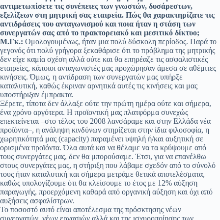
αντιμετωπίσετε τις συνέπειες των γνωστών, δυσάρεστων,
εξελίξεων στη μητρική σας εταιρεία. Πώς θα χαρακτηρίζατε τις
αντιδράσεις του ανταγωνισμού και ποια ήταν η στάση των
συνεργατών σας από το πρακτορειακό και μεσιτικό δίκτυο;
Μ.Γκ.:
Ομολογουμένως, ήταν μια πολύ δύσκολη περίοδος. Παρά το
γεγονός ότι πολύ γρήγορα ξεκαθάρισε ότι το πρόβλημα της μητρικής
δεν είχε καμία σχέση αλλά ούτε και θα επηρέαζε τις ασφαλιστικές
εταιρείες, κάποιοι ανταγωνιστές μας προχώρησαν άμεσα σε αθέμιτες
κινήσεις. Όμως, η αντίδραση των συνεργατών μας υπήρξε
καταλυτική, καθώς έκριναν αρνητικά αυτές τις κινήσεις και μας
υποστήριξαν έμπρακτα.
Ξέρετε, τίποτα δεν άλλαξε ούτε την πρώτη ημέρα ούτε και σήμερα,
ένα χρόνο αργότερα. Η προϊοντική μας πλατφόρμα συνεχώς
επεκτείνεται –στο τέλος του 2008 λανσάραμε και στην Ελλάδα νέα
προϊόντα–, η ανάληψη κινδύνων στηρίζεται στην ίδια φιλοσοφία, η
χωρητικότητά μας (capacity) παραμένει υψηλή ή/και αυξητική σε
ορισμένα προϊόντα. Όλα αυτά και να θέλαμε να τα κρύψουμε από
τους συνεργάτες μας, δεν θα μπορούσαμε. Έτσι, για να επανέλθω
στους συνεργάτες μας, η στήριξη που λάβαμε σχεδόν από το σύνολό
τους ήταν καταλυτική και σήμερα μετράμε θετικά αποτελέσματα,
καθώς υπολογίζουμε ότι θα κλείσουμε το έτος με 12% αύξηση
παραγωγής, προερχόμενη καθαρά από οργανική αύξηση και όχι από
αυξήσεις ασφαλίστρων.
Το ποσοστό αυτό είναι αποτέλεσμα της πρόσκτησης νέων
συνεργατών, νέων εργασιών αλλά και της ισχυροποίησης των