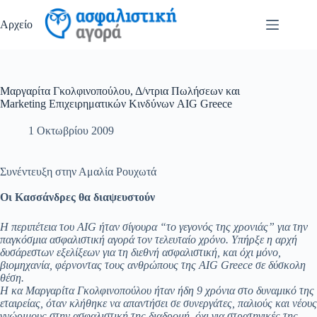
Μετάβαση
στο
Αρχείο
περιεχόμενο
Mαργαρίτα Γκολφινοπούλου, Δ/ντρια Πωλήσεων και
Μarketing Επιχειρηματικών Κινδύνων AIG Greece
1 Οκτωβρίου 2009
Συνέντευξη στην Αμαλία Ρουχωτά
Οι Κασσάνδρες θα διαψευστούν
Η περιπέτεια του ΑΙG ήταν σίγουρα “το γεγονός της χρονιάς” για την
παγκόσμια ασφαλιστική αγορά τον τελευταίο χρόνο. Υπήρξε η αρχή
δυσάρεστων εξελίξεων για τη διεθνή ασφαλιστική, και όχι μόνο,
βιομηχανία, φέρνοντας τους ανθρώπους της AIG Greece σε δύσκολη
θέση.
H κα Μαργαρίτα Γκολφινοπούλου ήταν ήδη 9 χρόνια στο δυναμικό της
εταιρείας, όταν κλήθηκε να απαντήσει σε συνεργάτες, παλιούς και νέους
γνώριμους στην ασφαλιστική της διαδρομή, όχι για στρατηγικές της