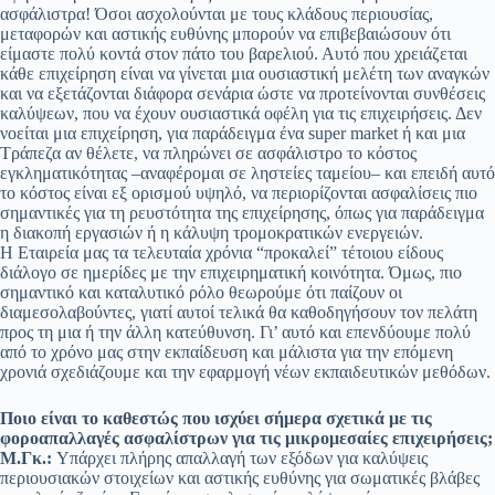
ασφάλιστρα! Όσοι ασχολούνται με τους κλάδους περιουσίας,
μεταφορών και αστικής ευθύνης μπορούν να επιβεβαιώσουν ότι
είμαστε πολύ κοντά στον πάτο του βαρελιού. Αυτό που χρειάζεται
κάθε επιχείρηση είναι να γίνεται μια ουσιαστική μελέτη των αναγκών
και να εξετάζονται διάφορα σενάρια ώστε να προτείνονται συνθέσεις
καλύψεων, που να έχουν ουσιαστικά οφέλη για τις επιχειρήσεις. Δεν
νοείται μια επιχείρηση, για παράδειγμα ένα super market ή και μια
Τράπεζα αν θέλετε, να πληρώνει σε ασφάλιστρο το κόστος
εγκληματικότητας –αναφέρομαι σε ληστείες ταμείου– και επειδή αυτό
το κόστος είναι εξ ορισμού υψηλό, να περιορίζονται ασφαλίσεις πιο
σημαντικές για τη ρευστότητα της επιχείρησης, όπως για παράδειγμα
η διακοπή εργασιών ή η κάλυψη τρομοκρατικών ενεργειών.
Η Εταιρεία μας τα τελευταία χρόνια “προκαλεί” τέτοιου είδους
διάλογο σε ημερίδες με την επιχειρηματική κοινότητα. Όμως, πιο
σημαντικό και καταλυτικό ρόλο θεωρούμε ότι παίζουν οι
διαμεσολαβούντες, γιατί αυτοί τελικά θα καθοδηγήσουν τον πελάτη
προς τη μια ή την άλλη κατεύθυνση. Γι’ αυτό και επενδύουμε πολύ
από το χρόνο μας στην εκπαίδευση και μάλιστα για την επόμενη
χρονιά σχεδιάζουμε και την εφαρμογή νέων εκπαιδευτικών μεθόδων.
Ποιο είναι το καθεστώς που ισχύει σήμερα σχετικά με τις
φοροαπαλλαγές ασφαλίστρων για τις μικρομεσαίες επιχειρήσεις;
Μ.Γκ.:
Υπάρχει πλήρης απαλλαγή των εξόδων για καλύψεις
περιουσιακών στοιχείων και αστικής ευθύνης για σωματικές βλάβες