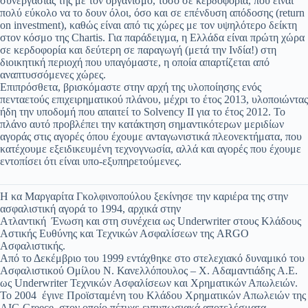
συνεργασίας της με τον οργανισμό, τόσο σε κερδοφορία, που είναι
πολύ εύκολο να το δουν όλοι, όσο και σε επένδυση απόδοσης (return
on investment), καθώς είναι από τις χώρες με τον υψηλότερο δείκτη
στον κόσμο της Chartis. Για παράδειγμα, η Ελλάδα είναι πρώτη χώρα
σε κερδοφορία και δεύτερη σε παραγωγή (μετά την Ινδία!) στη
διοικητική περιοχή που υπαγόμαστε, η οποία απαρτίζεται από
αναπτυσσόμενες χώρες.
Επιπρόσθετα, βρισκόμαστε στην αρχή της υλοποίησης ενός
πενταετούς επιχειρηματικού πλάνου, μέχρι το έτος 2013, υλοποιώντας
ήδη την υποδομή που απαιτεί το Solvency II για το έτος 2012. Το
πλάνο αυτό προβλέπει την κατάκτηση σημαντικότερων μεριδίων
αγοράς στις αγορές όπου έχουμε ανταγωνιστικά πλεονεκτήματα, που
κατέχουμε εξειδικευμένη τεχνογνωσία, αλλά και αγορές που έχουμε
εντοπίσει ότι είναι υπο-εξυπηρετούμενες.
Η κα Μαργαρίτα Γκολφινοπούλου ξεκίνησε την καριέρα της στην
ασφαλιστική αγορά το 1994, αρχικά στην
Ατλαντική Ένωση και στη συνέχεια ως Underwriter στους Κλάδους
Αστικής Ευθύνης και Τεχνικών Ασφαλίσεων της ARGO
Ασφαλιστικής.
Από το Δεκέμβριο του 1999 εντάχθηκε στο στελεχιακό δυναμικό του
Ασφαλιστικού Ομίλου Ν. Κανελλόπουλος – Χ. Αδαμαντιάδης Α.Ε.
ως Underwriter Τεχνικών Ασφαλίσεων και Χρηματικών Απωλειών.
Το 2004 έγινε Προϊσταμένη του Κλάδου Χρηματικών Απωλειών της
AIG Greece, στον οποίο πέτυχε εντυπωσιακά αποτελέσματα,