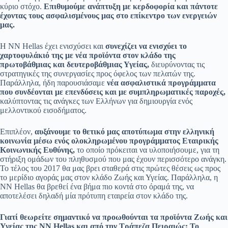
κύριο στόχο.
Επιθυμούμε ανάπτυξη με κερδοφορία και πάντοτε
έχοντας τους ασφαλισμένους μας στο επίκεντρο των ενεργειών
μας.
Η ΝΝ Hellas έχει ενισχύσει και
συνεχίζει να ενισχύει το
χαρτοφυλάκιό της με νέα προϊόντα στον κλάδο της
πρωτοβάθμιας και δευτεροβάθμιας Υγείας,
διευρύνοντας τις
στρατηγικές της συνεργασίες προς όφελος των πελατών της.
Παράλληλα, ήδη παρουσιάσαμε
νέα ασφαλιστικά προγράμματα
που συνδέονται με επενδύσεις και με συμπληρωματικές παροχές,
καλύπτοντας τις ανάγκες των Ελλήνων για δημιουργία ενός
μελλοντικού εισοδήματος.
Επιπλέον,
αυξάνουμε το θετικό μας αποτύπωμα στην ελληνική
κοινωνία μέσω ενός ολοκληρωμένου προγράμματος Εταιρικής
Κοινωνικής Ευθύνης,
το οποίο πρόκειται να υλοποιήσουμε, για τη
στήριξη ομάδων του πληθυσμού που μας έχουν περισσότερο ανάγκη.
Το τέλος του 2017 θα μας βρει σταθερά στις πρώτες θέσεις ως προς
το μερίδιο αγοράς μας στον κλάδο Ζωής και Υγείας. Παράλληλα, η
ΝΝ Ηellas θα βρεθεί ένα βήμα πιο κοντά στο όραμά της, να
αποτελέσει δηλαδή μία πρότυπη εταιρεία στον κλάδο της.
Γιατί θεωρείτε σημαντικό να προωθούνται τα προϊόντα Ζωής και
Υγείας της ΝΝ Hellas και από την Τράπεζα Πειραιώς; Το