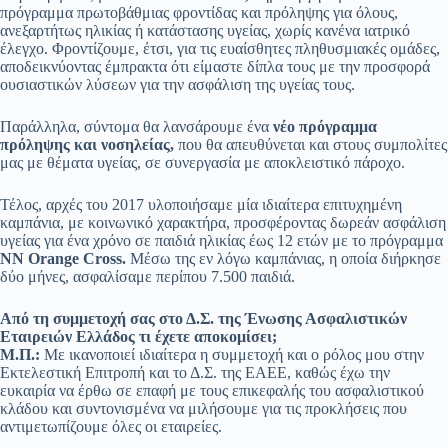
πρόγραμμα πρωτοβάθμιας φροντίδας και πρόληψης για όλους,
ανεξαρτήτως ηλικίας ή κατάστασης υγείας, χωρίς κανένα ιατρικό
έλεγχο. Φροντίζουμε, έτσι, για τις ευαίσθητες πληθυσμιακές ομάδες,
αποδεικνύοντας έμπρακτα ότι είμαστε δίπλα τους με την προσφορά
ουσιαστικών λύσεων για την ασφάλιση της υγείας τους.
Παράλληλα, σύντομα θα λανσάρουμε ένα
νέο πρόγραμμα
πρόληψης και νοσηλείας,
που θα απευθύνεται και στους συμπολίτες
μας με θέματα υγείας, σε συνεργασία με αποκλειστικό πάροχο.
Τέλος, αρχές του 2017 υλοποιήσαμε μία ιδιαίτερα επιτυχημένη
καμπάνια, με κοινωνικό χαρακτήρα, προσφέροντας δωρεάν ασφάλιση
υγείας για ένα χρόνο σε παιδιά ηλικίας έως 12 ετών με το πρόγραμμα
NN Orange Cross.
Μέσω της εν λόγω καμπάνιας, η οποία διήρκησε
δύο μήνες, ασφαλίσαμε περίπου 7.500 παιδιά.
Από τη συμμετοχή σας στο Δ.Σ. της Ένωσης Ασφαλιστικών
Εταιρειών Ελλάδος τι έχετε αποκομίσει;
Μ.Π.:
Με ικανοποιεί ιδιαίτερα η συμμετοχή και ο ρόλος μου στην
Εκτελεστική Επιτροπή και το Δ.Σ. της ΕΑΕΕ, καθώς έχω την
ευκαιρία να έρθω σε επαφή με τους επικεφαλής του ασφαλιστικού
κλάδου και συντονισμένα να μιλήσουμε για τις προκλήσεις που
αντιμετωπίζουμε όλες οι εταιρείες.