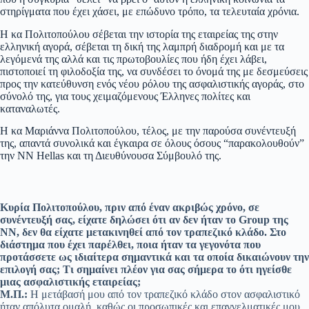
στηρίγματα που έχει χάσει, με επώδυνο τρόπο, τα τελευταία χρόνια.
Η κα Πολιτοπούλου σέβεται την ιστορία της εταιρείας της στην
ελληνική αγορά, σέβεται τη δική της λαμπρή διαδρομή και με τα
λεγόμενά της αλλά και τις πρωτοβουλίες που ήδη έχει λάβει,
πιστοποιεί τη φιλοδοξία της, να συνδέσει το όνομά της με δεσμεύσεις
προς την κατεύθυνση ενός νέου ρόλου της ασφαλιστικής αγοράς, στο
σύνολό της, για τους χειμαζόμενους Έλληνες πολίτες και
καταναλωτές.
Η κα Μαριάννα Πολιτοπούλου, τέλος, με την παρούσα συνέντευξή
της, απαντά συνολικά και έγκαιρα σε όλους όσους “παρακολουθούν”
την ΝΝ Hellas και τη Διευθύνουσα Σύμβουλό της.
Κυρία Πολιτοπούλου, πριν από έναν ακριβώς χρόνο, σε
συνέντευξή σας, είχατε δηλώσει ότι αν δεν ήταν το Group της
ΝΝ, δεν θα είχατε μετακινηθεί από τον τραπεζικό κλάδο. Στο
διάστημα που έχει παρέλθει, ποια ήταν τα γεγονότα που
προτάσσετε ως ιδιαίτερα σημαντικά και τα οποία δικαιώνουν την
επιλογή σας; Τι σημαίνει πλέον για σας σήμερα το ότι ηγείσθε
μιας ασφαλιστικής εταιρείας;
Μ.Π.:
Η μετάβασή μου από τον τραπεζικό κλάδο στον ασφαλιστικό
ήταν απόλυτα ομαλή, καθώς οι προσωπικές και επαγγελματικές μου