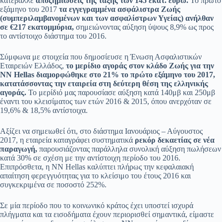
κατέβαλλε
αποζημιώσεις της τάξης των 145 εκατ. ευρώ.
Το πρώτο
εξάμηνο του 2017
τα εγγεγραμμένα ασφάλιστρα Ζωής
(συμπεριλαμβανομένων και των ασφαλίστρων Υγείας) ανήλθαν
σε €217 εκατομμύρια,
σημειώνοντας αύξηση ύψους 8,9% ως προς
το αντίστοιχο διάστημα του 2016.
Σύμφωνα με στοιχεία που δημοσίευσε η Ένωση Ασφαλιστικών
Εταιρειών Ελλάδος,
το μερίδιο αγοράς στον κλάδο Ζωής για την
ΝΝ Hellas διαμορφώθηκε στο 21% το πρώτο εξάμηνο του 2017,
κατατάσσοντας την εταιρεία στη δεύτερη θέση της ελληνικής
αγοράς.
Το μερίδιό μας παρουσίασε αύξηση κατά 140μβ και 250μβ
έναντι του κλεισίματος των ετών 2016 & 2015, όπου ανερχόταν σε
19,6% & 18,5% αντίστοιχα.
Αξίζει να σημειωθεί ότι, στο διάστημα Ιανουάριος – Αύγουστος
2017, η εταιρεία καταγράφει συστηματικά
ρεκόρ δεκαετίας σε νέα
παραγωγή,
παρουσιάζοντας παράλληλα συνολική αύξηση πωλήσεων
κατά 30% σε σχέση με την αντίστοιχη περίοδο του 2016.
Επιπρόσθετα, η ΝΝ Hellas καλύπτει πλήρως την κεφαλαιακή
απαίτηση φερεγγυότητας για το κλείσιμο του έτους 2016 και
συγκεκριμένα σε ποσοστό 252%.
Σε μία περίοδο που το κοινωνικό κράτος έχει υποστεί ισχυρά
πλήγματα και τα εισοδήματα έχουν περιορισθεί σημαντικά, είμαστε