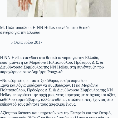
Μ. Πολιτοπούλου: H NN Hellas επενδύει στο θετικό
σενάριο για την Ελλάδα
5 Οκτωβρίου 2017
H NN Hellas επενδύει στο θετικό σενάριο για την Ελλάδα,
επισημαίνει η κα Μαριάννα Πολιτοπούλου, Πρόεδρος Δ.Σ. &
Διευθύνουσα Σύμβουλος της ΝΝ Hellas, στη συνέντευξη που
παραχώρησε στον Δημήτρη Ρουχωτά.
«Νοιαζόμαστε, είμαστε ξεκάθαροι, δεσμευόμαστε».
Έργα και λόγια μοιάζουν να συμβαδίζουν. Η κα Μαριάννα
Πολιτοπούλου, Πρόεδρος Δ.Σ. & Διευθύνουσα Σύμβουλος της ΝΝ
Hellas, περιγράφει την αρχή μιας νέας καριέρας με στόχους και αξίες,
καθόλου ευμετάβλητες, αλλά αντιθέτως αταλάντευτες, έχοντας στο
επίκεντρό τους πάντοτε τους ασφαλισμένους.
Αξίες που διέπουν και υπηρετούν και την Εταιρεία και τον Θεσμό,
που η συγκυρία “θέλει” να βρει σ’ αυτόν η ελληνική κοινωνία τα