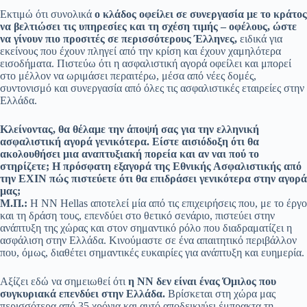
Εκτιμώ ότι συνολικά
ο κλάδος οφείλει σε συνεργασία με το κράτος
να βελτιώσει τις υπηρεσίες και τη σχέση τιμής – οφέλους, ώστε
να γίνουν πιο προσιτές σε περισσότερους Έλληνες,
ειδικά για
εκείνους που έχουν πληγεί από την κρίση και έχουν χαμηλότερα
εισοδήματα. Πιστεύω ότι η ασφαλιστική αγορά οφείλει και μπορεί
στο μέλλον να ωριμάσει περαιτέρω, μέσα από νέες δομές,
συντονισμό και συνεργασία από όλες τις ασφαλιστικές εταιρείες στην
Ελλάδα.
Κλείνοντας, θα θέλαμε την άποψή σας για την ελληνική
ασφαλιστική αγορά γενικότερα. Είστε αισιόδοξη ότι θα
ακολουθήσει μια αναπτυξιακή πορεία και αν ναι πού το
στηρίζετε; Η πρόσφατη εξαγορά της Εθνικής Ασφαλιστικής από
την ΕΧΙΝ πώς πιστεύετε ότι θα επιδράσει γενικότερα στην αγορά
μας;
Μ.Π.:
Η NN Hellas αποτελεί μία από τις επιχειρήσεις που, με το έργο
και τη δράση τους, επενδύει στο θετικό σενάριο, πιστεύει στην
ανάπτυξη της χώρας και στον σημαντικό ρόλο που διαδραματίζει η
ασφάλιση στην Ελλάδα. Κινούμαστε σε ένα απαιτητικό περιβάλλον
που, όμως, διαθέτει σημαντικές ευκαιρίες για ανάπτυξη και ευημερία.
Αξίζει εδώ να σημειωθεί ότι
η ΝΝ δεν είναι ένας Όμιλος που
συγκυριακά επενδύει στην Ελλάδα.
Bρίσκεται στη χώρα μας
περισσότερα από 35 χρόνια και αυτό αποδεικνύει έμπρακτα τη