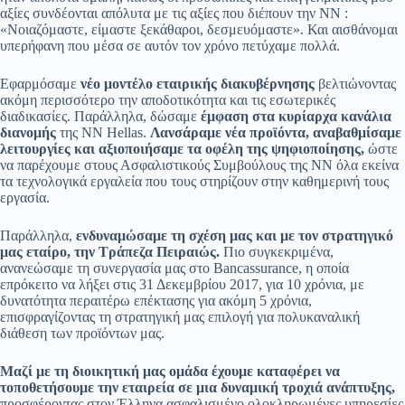
αξίες συνδέονται απόλυτα με τις αξίες που διέπουν την ΝΝ :
«Νοιαζόμαστε, είμαστε ξεκάθαροι, δεσμευόμαστε». Και αισθάνομαι
υπερήφανη που μέσα σε αυτόν τον χρόνο πετύχαμε πολλά.
Εφαρμόσαμε
νέο μοντέλο εταιρικής διακυβέρνησης
βελτιώνοντας
ακόμη περισσότερο την αποδοτικότητα και τις εσωτερικές
διαδικασίες. Παράλληλα, δώσαμε
έμφαση στα κυρίαρχα κανάλια
διανομής
της ΝΝ Hellas.
Λανσάραμε νέα προϊόντα, αναβαθμίσαμε
λειτουργίες και αξιοποιήσαμε τα οφέλη της ψηφιοποίησης,
ώστε
να παρέχουμε στους Ασφαλιστικούς Συμβούλους της ΝΝ όλα εκείνα
τα τεχνολογικά εργαλεία που τους στηρίζουν στην καθημερινή τους
εργασία.
Παράλληλα,
ενδυναμώσαμε τη σχέση μας και με τον στρατηγικό
μας εταίρο, την Τράπεζα Πειραιώς.
Πιο συγκεκριμένα,
ανανεώσαμε τη συνεργασία μας στο Bancassurance, η οποία
επρόκειτο να λήξει στις 31 Δεκεμβρίου 2017, για 10 χρόνια, με
δυνατότητα περαιτέρω επέκτασης για ακόμη 5 χρόνια,
επισφραγίζοντας τη στρατηγική μας επιλογή για πολυκαναλική
διάθεση των προϊόντων μας.
Μαζί με τη διοικητική μας ομάδα έχουμε καταφέρει να
τοποθετήσουμε την εταιρεία σε μια δυναμική τροχιά ανάπτυξης,
προσφέροντας στον Έλληνα ασφαλισμένο ολοκληρωμένες υπηρεσίες