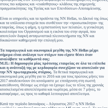
στους πιο καίριους και «ευαίσθητους» κλάδους της σημερινής
πραγματικότητας: της Υγείας και των Επενδύσεων-Αποταμίευσης.
Είναι οι υπηρεσίες και τα προϊόντα της ΝΝ Ηellas, το Δίκτυό της όπως
και τα υπόλοιπα στοιχεία που συνθέτουν την «προσωπικότητα» της
εταιρείας, όπως η φήμη, η εμπιστοσύνη των πελατών, η γενικότερη
κουλτούρα του Οργανισμού και η εικόνα του στην αγορά, που
αποτελούν διαρκή ανταγωνιστικά πλεονεκτήματα της ΝΝ και
δικαιώνουν καθημερινά την επιλογή μου.
Τα παραγωγικά και οικονομικά μεγέθη της ΝΝ Hellas μέχρι
σήμερα είναι ανάλογα των στόχων που είχατε θέσει όταν
αναλάβατε τα καθήκοντά σας;
Μ.Π.: Η δημιουργία μίας πρότυπης εταιρείας σε όλα τα επίπεδα
και η ανάπτυξή της με κερδοφορία συνεχίζουν να αποτελούν για
την NN πρωταρχικούς στόχους.
Τα θετικά παραγωγικά και
οικονομικά μας μεγέθη για το 2016 και για τους πρώτους μήνες του
2017 αποδεικνύουν ότι κινούμαστε με επιτάχυνση στη σωστή
κατεύθυνση. Θέσαμε ως στόχο να έχουμε έως το τέλος της χρονιάς
ισοσκελισμένα αποτελέσματα και νωρίτερα, μέσα σε 7 μήνες, το
καταφέραμε, ως προς το καθαρά λειτουργικό αποτέλεσμα.
Κατά την περίοδο Ιανουάριος – Αύγουστος 2017 η ΝΝ Hellas