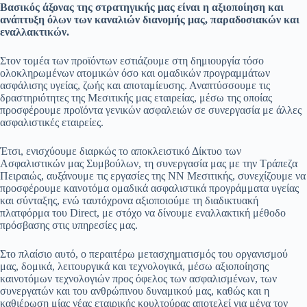
Βασικός άξονας της στρατηγικής μας είναι η αξιοποίηση και
ανάπτυξη όλων των καναλιών διανομής μας, παραδοσιακών και
εναλλακτικών.
Στον τομέα των προϊόντων εστιάζουμε στη δημιουργία τόσο
ολοκληρωμένων ατομικών όσο και ομαδικών προγραμμάτων
ασφάλισης υγείας, ζωής και αποταμίευσης. Αναπτύσσουμε τις
δραστηριότητες της Μεσιτικής μας εταιρείας, μέσω της οποίας
προσφέρουμε προϊόντα γενικών ασφαλειών σε συνεργασία με άλλες
ασφαλιστικές εταιρείες.
Έτσι, ενισχύουμε διαρκώς το αποκλειστικό Δίκτυο των
Ασφαλιστικών μας Συμβούλων, τη συνεργασία μας με την Τράπεζα
Πειραιώς, αυξάνουμε τις εργασίες της ΝΝ Μεσιτικής, συνεχίζουμε να
προσφέρουμε καινοτόμα ομαδικά ασφαλιστικά προγράμματα υγείας
και σύνταξης, ενώ ταυτόχρονα αξιοποιούμε τη διαδικτυακή
πλατφόρμα του Direct, με στόχο να δίνουμε εναλλακτική μέθοδο
πρόσβασης στις υπηρεσίες μας.
Στο πλαίσιο αυτό, ο περαιτέρω μετασχηματισμός του οργανισμού
μας, δομικά, λειτουργικά και τεχνολογικά, μέσω αξιοποίησης
καινοτόμων τεχνολογιών προς όφελος των ασφαλισμένων, των
συνεργατών και του ανθρώπινου δυναμικού μας, καθώς και η
καθιέρωση μίας νέας εταιρικής κουλτούρας αποτελεί για μένα τον