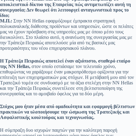
αποκλειστικό δίκτυο της Εταιρείας πώς αντιμετωπίζει αυτή τη
συνεργασία; Δεν θεωρεί ότι λειτουργεί ανταγωνιστικά προς το
ίδιο;
Μ.Π.:
Στην ΝΝ Ηellas εφαρμόζουμε έμπρακτα στρατηγική
πολυκαναλικής διάθεσης προϊόντων και υπηρεσιών, ώστε οι πελάτες
μας να έχουν πρόσβαση στις υπηρεσίες μας με όποιο μέσο τους
διευκολύνει. Στο πλαίσιο αυτό, η ανανέωση της συνεργασίας μας με
την Τράπεζα Πειραιώς αποτελούσε μία από τις βασικές μας
προτεραιότητες του νέου επιχειρησιακού πλάνου.
Η Τράπεζα Πειραιώς αποτελεί έναν αξιόπιστο, σταθερό εταίρο
της ΝΝ Ηellas,
στον οποίο εστιάσαμε τον τελευταίο χρόνο,
επιθυμώντας να χαράξουμε έναν μακροπρόθεσμο ορίζοντα για την
επίτευξη των επιχειρηματικών μας στόχων. Η μετάβασή μου από τον
Τραπεζικό τομέα σε συνδυασμό με τα άξια στελέχη στην ΝΝ Ηellas
και την Τράπεζα Πειραιώς συνετέλεσε στη βελτιστοποίηση της
συνεργασίας και το αμοιβαίο όφελος για τα δύο μέρη.
Στόχος μου ήταν μέσα από ομαδικότητα και εφαρμογή βέλτιστων
πρακτικών να υλοποιήσουμε την ώσμωση της Τραπεζικής και
Ασφαλιστικής κουλτούρας και τεχνογνωσίας.
H σύμπραξη δυο ισχυρών παιχτών για την καλύτερη παροχή
υπηρεσιών μπορεί να λειτουργήσει μόνο προς όφελος των