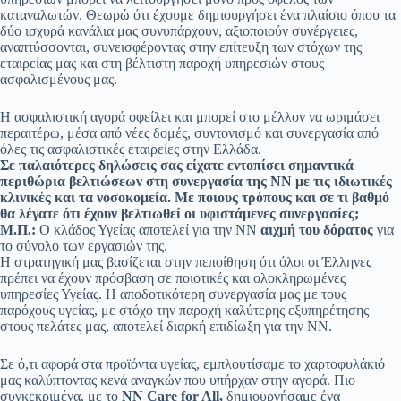
καταναλωτών. Θεωρώ ότι έχουμε δημιουργήσει ένα πλαίσιο όπου τα
δύο ισχυρά κανάλια μας συνυπάρχουν, αξιοποιούν συνέργειες,
αναπτύσσονται, συνεισφέροντας στην επίτευξη των στόχων της
εταιρείας μας και στη βέλτιστη παροχή υπηρεσιών στους
ασφαλισμένους μας.
H ασφαλιστική αγορά οφείλει και μπορεί στο μέλλον να ωριμάσει
περαιτέρω, μέσα από νέες δομές, συντονισμό και συνεργασία από
όλες τις ασφαλιστικές εταιρείες στην Ελλάδα.
Σε παλαιότερες δηλώσεις σας είχατε εντοπίσει σημαντικά
περιθώρια βελτιώσεων στη συνεργασία της ΝΝ με τις ιδιωτικές
κλινικές και τα νοσοκομεία. Με ποιους τρόπους και σε τι βαθμό
θα λέγατε ότι έχουν βελτιωθεί οι υφιστάμενες συνεργασίες;
Μ.Π.:
Ο κλάδος Υγείας αποτελεί για την ΝΝ
αιχμή του δόρατος
για
το σύνολο των εργασιών της.
Η στρατηγική μας βασίζεται στην πεποίθηση ότι όλοι οι Έλληνες
πρέπει να έχουν πρόσβαση σε ποιοτικές και ολοκληρωμένες
υπηρεσίες Υγείας. Η αποδοτικότερη συνεργασία μας με τους
παρόχους υγείας, με στόχο την παροχή καλύτερης εξυπηρέτησης
στους πελάτες μας, αποτελεί διαρκή επιδίωξη για την ΝΝ.
Σε ό,τι αφορά στα προϊόντα υγείας, εμπλουτίσαμε το χαρτοφυλάκιό
μας καλύπτοντας κενά αναγκών που υπήρχαν στην αγορά. Πιο
συγκεκριμένα, με το
NN Care for All,
δημιουργήσαμε ένα