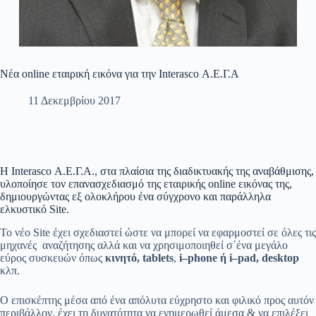
Νέα online εταιρική εικόνα για την Interasco Α.Ε.Γ.Α
11 Δεκεμβρίου 2017
H Interasco Α.Ε.Γ.Α., στα πλαίσια της διαδικτυακής της αναβάθμισης,
υλοποίησε τον επανασχεδιασμό της εταιρικής online εικόνας της,
δημιουργώντας εξ ολοκλήρου ένα σύγχρονο και παράλληλα
ελκυστικό Site.
Το νέο Site έχει σχεδιαστεί ώστε να μπορεί να εφαρμοστεί σε όλες τις
μηχανές αναζήτησης αλλά και να χρησιμοποιηθεί σ΄ένα μεγάλο
εύρος συσκευών όπως
κινητό,
tablets
,
i
–
phone
ή
i
–
pad
,
desktop
κλπ.
Ο επισκέπτης μέσα από ένα απόλυτα εύχρηστο και φιλικό προς αυτόν
περιβάλλον, έχει τη δυνατότητα να ενημερωθεί άμεσα & να επιλέξει