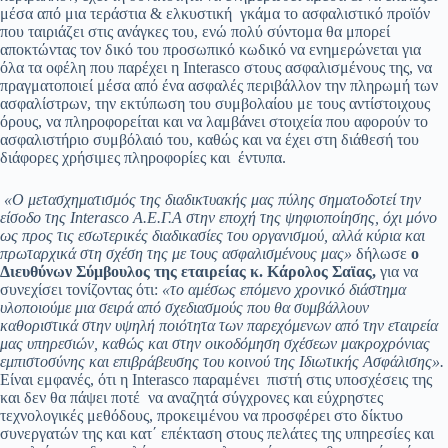
μέσα από μια τεράστια & ελκυστική γκάμα το ασφαλιστικό προϊόν
που ταιριάζει στις ανάγκες του, ενώ πολύ σύντομα θα μπορεί
αποκτώντας τον δικό του προσωπικό κωδικό να ενημερώνεται για
όλα τα οφέλη που παρέχει η Interasco στους ασφαλισμένους της, να
πραγματοποιεί μέσα από ένα ασφαλές περιβάλλον την πληρωμή των
ασφαλίστρων, την εκτύπωση του συμβολαίου με τους αντίστοιχους
όρους, να πληροφορείται και να λαμβάνει στοιχεία που αφορούν το
ασφαλιστήριο συμβόλαιό του, καθώς και να έχει στη διάθεσή του
διάφορες χρήσιμες πληροφορίες και έντυπα.
«Ο μετασχηματισμός της διαδικτυακής μας πύλης σηματοδοτεί την
είσοδο της
Interasco
Α.Ε.Γ.Α στην εποχή της ψηφιοποίησης, όχι μόνο
ως προς τις εσωτερικές διαδικασίες του οργανισμού, αλλά κύρια και
πρωταρχικά στη σχέση της με τους ασφαλισμένους μας»
δήλωσε
ο
Διευθύνων Σύμβουλος της εταιρείας κ. Κάρολος Σαϊας,
για να
συνεχίσει τονίζοντας ότι:
«το αμέσως επόμενο χρονικό διάστημα
υλοποιούμε μια σειρά από σχεδιασμούς που θα συμβάλλουν
καθοριστικά στην υψηλή ποιότητα των παρεχόμενων από την εταιρεία
μας υπηρεσιών, καθώς και στην οικοδόμηση σχέσεων μακροχρόνιας
εμπιστοσύνης και επιβράβευσης του κοινού της Ιδιωτικής Ασφάλισης».
Είναι εμφανές, ότι η Interasco παραμένει πιστή στις υποσχέσεις της
και δεν θα πάψει ποτέ να αναζητά σύγχρονες και εύχρηστες
τεχνολογικές μεθόδους, προκειμένου να προσφέρει στο δίκτυο
συνεργατών της και κατ΄ επέκταση στους πελάτες της υπηρεσίες και