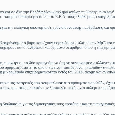
ήνα και σε όλη την Ελλάδα δίνουν σκληρό αγώνα επιβίωσης, η εκλογ
 και μια ευκαιρία για το ίδιο το Ε.Ε.Α, τους ελεύθερους επαγγελματί
ια για την ελληνική οικονομία σε χρόνια δυναμικής παρέμβασης και 
να ελαφρύνουμε τα βάρη που έχουν φορτωθεί στις πλάτες των ΜμΕ και
ημερούν και οι άνθρωποι και όχι μόνο οι αριθμοί, όπου η επιχειρημα
ς, προχώρησε τα δύο προηγούμενα έτη σε συντονισμένες αλλαγές στη
οραματιζόμαστε, το οποίο θα είναι ταυτόχρονα η «ασπίδα» αντίσταση
 η μικρομεσαία επιχειρηματικότητα εντός του 2014, ακόμη και αν επιδ
ς και τις ανατροπές που αντιμετώπισε στο πρόσφατο παρελθόν, έχει τ
ου επιχειρηματία, σε αυτόν τον λυσσαλέο «ακήρυχτο πόλεμο» που έ
 διαδικασία, για τις δημιουργικές τους προτάσεις και τις παραγωγικές
οδώσουμε στα μέλη μας στο πολλαπλάσιο την συνδρομή τους. Και, καθ