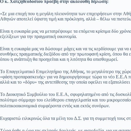
Ο κ. Χατζηθεοδοσίου προέβη στην ακόλουθη δήλωση:
«Σε μια εποχή που η μεγάλη πλειονότητα των επιχειρήσεων στην Αθ
Αθηνών αποτελεί ύψιστη τιμή και πρόκληση, αλλά – θέλω να πιστεύω –
Είναι η ευκαιρία μας να μετατρέψουμε τα επόμενα κρίσιμα δύο χρόν
εξελίξεων για την πραγματική οικονομία.
Είναι η ευκαιρία μας να δώσουμε μάχες και να τις κερδίσουμε για 
συνθήκες πραγματικής διεξόδου από την πρωτοφανή κρίση, όπου θα ευ
όπου η ανάπτυξη θα προηγείται και η λιτότητα θα οπισθοχωρεί.
Το Επαγγελματικό Επιμελητήριο της Αθήνας, το μεγαλύτερο της χώρα
«φάση προπαρασκευής» για να δημιουργήσουμε τώρα το νέο Ε.Ε.Α που 
αλλά και το «δόρυ» της αντεπίθεσης την οποία οφείλει να εξαπολύσει
Το Διοικητικό Συμβούλιο του Ε.Ε.Α, σφυρηλατημένο από τις δυσκολίε
πολύτιμο σύμμαχο του ελεύθερου
επαγγελματία και του μικρομεσαί
πολιτικοοικονομικά συμφέροντα εντός και εκτός συνόρων.
Ευχαριστώ ειλικρινώς όλα τα μέλη του Δ.Σ. για τη συμμετοχή τους στη
Τώρα ήρθε η ώρα της σκληρής δουλειάς, με αισιοδοξία, για να ανταπ