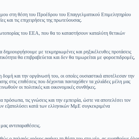
ή μου στη θέση του Προέδρου του Επαγγελματικού Επιμελητηρίου
ες και τις επιχειρήσεις της πρωτεύουσας.
πρωτοπορίας του ΕΕΑ, που θα το καταστήσουν καταλύτη θετικών
 να δημιουργήσουμε με τεκμηριωμένες και ρηξικέλευθες προτάσεις
τικότητα θα επιβραβεύεται και δεν θα τιμωρείται με φοροεπιδρομές,
 δομή και την οργάνωσή του, οι οποίες ουσιαστικά αποτέλεσαν την
ς στις επιθέσεις που δέχονται πανταχόθεν τα χιλιάδες μέλη μας
εινωθούν οι πολιτικές και οικονομικές συνθήκες.
α πρόσωπα, τις γνώσεις και την εμπειρία, ώστε να αποτελέσει τον
χουν εξαπολύσει κατά των ελληνικών ΜμΕ συγκεκριμένα
 μας αντιπαραθέσεις.
ώς ο παλαιός χρόνος αφήνει τη θέση του στο νέο, ας ευχηθούμε όλοι