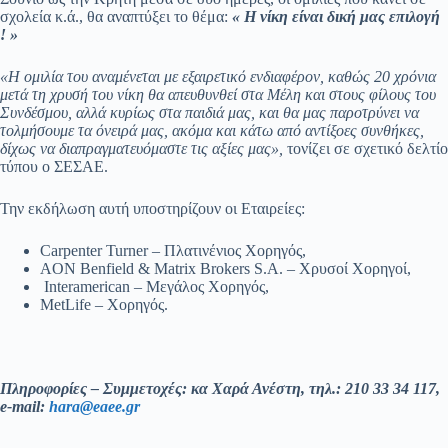
σχολεία κ.ά., θα αναπτύξει το θέμα:
« Η νίκη είναι δική μας επιλογή
! »
«Η ομιλία του αναμένεται με εξαιρετικό ενδιαφέρον, καθώς 20 χρόνια
μετά τη χρυσή του νίκη θα απευθυνθεί στα Μέλη και στους φίλους του
Συνδέσμου, αλλά κυρίως στα παιδιά μας, και θα μας παροτρύνει να
τολμήσουμε τα όνειρά μας, ακόμα και κάτω από αντίξοες συνθήκες,
δίχως να διαπραγματευόμαστε τις αξίες μας»,
τονίζει σε σχετικό δελτίο
τύπου ο ΣΕΣΑΕ.
Την εκδήλωση αυτή υποστηρίζουν οι Εταιρείες:
Carpenter Turner – Πλατινένιος Χορηγός,
AON Benfield & Matrix Brokers S.A. – Χρυσοί Χορηγοί,
Interamerican – Μεγάλος Χορηγός,
MetLife – Χορηγός.
Πληροφορίες – Συμμετοχές: κα Χαρά Ανέστη, τηλ.: 210 33 34 117,
e-
mail:
hara@eaee.gr