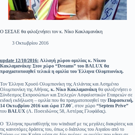
O ΣΕΣΑΕ θα φιλοξενήσει τον κ. Νίκο Κακλαμανάκη
3 Οκτωβρίου 2016
update 12/10/2016:
Αλλαγή χώρου ομιλίας κ.
Νίκου
Κακλαμανάκη:
Στον χώρο
“
Dreams”
του
BALUX
θα
πραγματοποιηθεί τελικά η ομιλία του Έλληνα Ολυμπιονίκη.
Τον Έλληνα Χρυσό Ολυμπιονίκη της Ατλάντας και Ασημένιο
Ολυμπιονίκη της Αθήνας,
κ. Νίκο Κακλαμανάκη
θα φιλοξενήσει ο
Σύνδεσμος Εκπροσώπων και Στελεχών Ασφαλιστικών Εταιρειών σε
ειδική εκδήλωση – ομιλία που θα πραγματοποιηθεί την
Παρασκευή,
14 Οκτωβρίου 2016 και ώρα 17.00΄
, στον χώρο
“
Septem
Prive”
του
BALUX
(Λ. Ποσειδώνος 58, Αστέρας Γλυφάδας).
Ο Έλληνας πρωταθλητής του windsurf με τις μεγάλες διακρίσεις και
τις καινοτόμες δράσεις του, όπως ο διάπλους του Αιγαίου από το
Σούνιο ως την Κρήτη μέσα σε δύο ημέρες, οι ομιλίες που κάνει σε