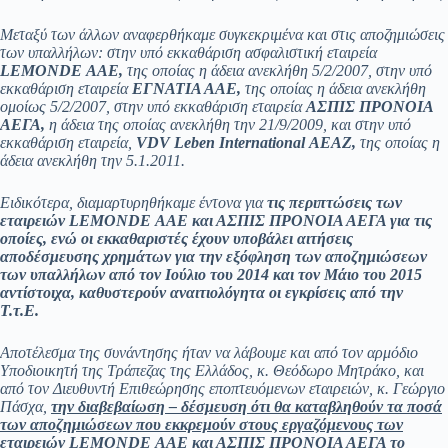
Μεταξύ των άλλων αναφερθήκαμε συγκεκριμένα και στις αποζημιώσεις
των υπαλλήλων: στην υπό εκκαθάριση ασφαλιστική εταιρεία
LE
MONDE
ΑΑΕ,
της
οποίας η άδεια ανεκλήθη 5/2/2007, στην
υπό
εκκαθάριση εταιρεία
ΕΓΝΑΤΙΑ ΑΑΕ,
της οποίας η άδεια ανεκλήθη
ομοίως 5/2/2007, στην υπό εκκαθάριση εταιρεία
ΑΣΠΙΣ ΠΡΟΝΟΙΑ
ΑΕΓΑ,
η άδεια της οποίας ανεκλήθη την 21/9/2009, και στην υπό
εκκαθάριση εταιρεία,
VDV
Leben
International
ΑΕΑΖ,
της οποίας η
άδεια ανεκλήθη την 5.1.2011.
Ειδικότερα, διαμαρτυρηθήκαμε έντονα για
τις περιπτώσεις των
εταιρειών
LE
MONDE
ΑΑΕ και ΑΣΠΙΣ ΠΡΟΝΟΙΑ ΑΕΓΑ για τις
οποίες, ενώ οι εκκαθαριστές έχουν υποβάλει αιτήσεις
αποδέσμευσης χρημάτων για την εξόφληση των αποζημιώσεων
των υπαλλήλων από τον Ιούλιο του 2014 και τον Μάιο του 2015
αντίστοιχα, καθυστερούν αναιτιολόγητα οι εγκρίσεις από την
Τ.τ.Ε.
Αποτέλεσμα της συνάντησης ήταν να λάβουμε και από τον αρμόδιο
Υποδιοικητή της Τράπεζας της Ελλάδος, κ. Θεόδωρο Μητράκο, και
από τον Διευθυντή Επιθεώρησης εποπτευόμενων εταιρειών, κ. Γεώργιο
Πάσχα,
την διαβεβαίωση – δέσμευση ότι θα καταβληθούν τα ποσά
των αποζημιώσεων που εκκρεμούν στους εργαζόμενους των
εταιρειών
LE
MONDE
ΑΑΕ και ΑΣΠΙΣ ΠΡΟΝΟΙΑ ΑΕΓΑ το