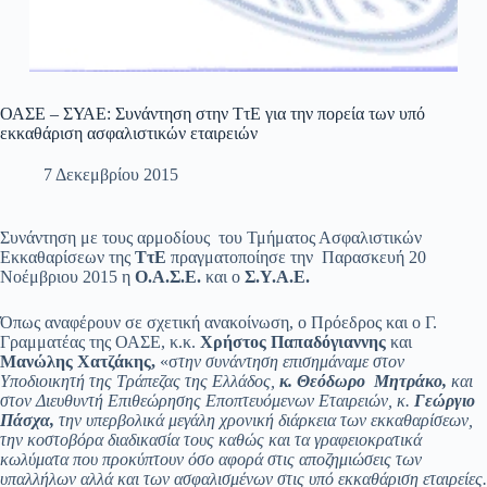
ΟΑΣΕ – ΣΥΑΕ: Συνάντηση στην ΤτΕ για την πορεία των υπό
εκκαθάριση ασφαλιστικών εταιρειών
7 Δεκεμβρίου 2015
Συνάντηση με τους αρμοδίους του Τμήματος Ασφαλιστικών
Εκκαθαρίσεων της
ΤτΕ
πραγματοποίησε την Παρασκευή 20
Νοέμβριου 2015 η
Ο.Α.Σ.Ε.
και ο
Σ.Υ.Α.Ε.
Όπως αναφέρουν σε σχετική ανακοίνωση, ο Πρόεδρος και ο Γ.
Γραμματέας της ΟΑΣΕ, κ.κ.
Χρήστος Παπαδόγιαννης
και
Μανώλης Χατζάκης,
«σ
την συνάντηση επισημάναμε στον
Υποδιοικητή της Τράπεζας της Ελλάδος,
κ. Θεόδωρο
Μητράκο,
και
στον Διευθυντή Επιθεώρησης Εποπτευόμενων Εταιρειών, κ.
Γεώργιο
Πάσχα,
την υπερβολικά μεγάλη χρονική διάρκεια των εκκαθαρίσεων,
την κοστοβόρα διαδικασία τους καθώς και τα γραφειοκρατικά
κωλύματα που προκύπτουν όσο αφορά στις αποζημιώσεις των
υπαλλήλων αλλά και των ασφαλισμένων στις υπό εκκαθάριση εταιρείες.