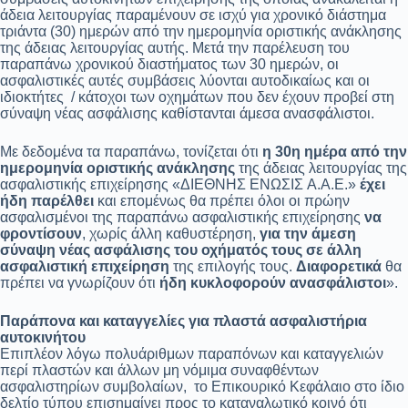
άδεια λειτουργίας παραμένουν σε ισχύ για χρονικό διάστημα
τριάντα (30) ημερών από την ημερομηνία οριστικής ανάκλησης
της άδειας λειτουργίας αυτής. Μετά την παρέλευση του
παραπάνω χρονικού διαστήματος των 30 ημερών, οι
ασφαλιστικές αυτές συμβάσεις λύονται αυτοδικαίως και οι
ιδιοκτήτες / κάτοχοι των οχημάτων που δεν έχουν προβεί στη
σύναψη νέας ασφάλισης καθίστανται άμεσα ανασφάλιστοι.
Με δεδομένα τα παραπάνω, τονίζεται ότι
η 30η ημέρα από την
ημερομηνία οριστικής ανάκλησης
της άδειας λειτουργίας της
ασφαλιστικής επιχείρησης «ΔΙΕΘΝΗΣ ΕΝΩΣΙΣ A.A.E.»
έχει
ήδη παρέλθει
και επομένως θα πρέπει όλοι οι πρώην
ασφαλισμένοι της παραπάνω ασφαλιστικής επιχείρησης
να
φροντίσουν
, χωρίς άλλη καθυστέρηση,
για την άμεση
σύναψη νέας ασφάλισης του οχήματός τους σε άλλη
ασφαλιστική επιχείρηση
της επιλογής τους.
Διαφορετικά
θα
πρέπει να γνωρίζουν ότι
ήδη κυκλοφορούν ανασφάλιστοι
».
Παράπονα και καταγγελίες για πλαστά ασφαλιστήρια
αυτοκινήτου
Επιπλέον λόγω πολυάριθμων παραπόνων και καταγγελιών
περί πλαστών και άλλων μη νόμιμα συναφθέντων
ασφαλιστηρίων συμβολαίων, το Επικουρικό Κεφάλαιο στο ίδιο
δελτίο τύπου επισημαίνει προς το καταναλωτικό κοινό ότι