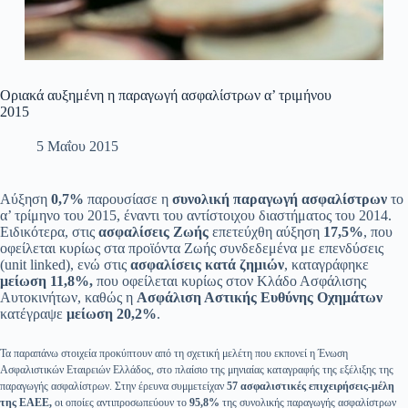
Οριακά αυξημένη η παραγωγή ασφαλίστρων α’ τριμήνου
2015
5 Μαΐου 2015
Αύξηση
0,7%
παρουσίασε η
συνολική παραγωγή ασφαλίστρων
το
α’ τρίμηνο του 2015, έναντι του αντίστοιχου διαστήματος του 2014.
Ειδικότερα, στις
ασφαλίσεις Ζωής
επετεύχθη αύξηση
17,5%
, που
οφείλεται κυρίως στα προϊόντα Ζωής συνδεδεμένα με επενδύσεις
(unit linked), ενώ στις
ασφαλίσεις κατά ζημιών
, καταγράφηκε
μείωση
11,8%,
που οφείλεται κυρίως στον Κλάδο Ασφάλισης
Αυτοκινήτων, καθώς η
Ασφάλιση Αστικής Ευθύνης Οχημάτων
κατέγραψε
μείωση 20,2%
.
Τα παραπάνω στοιχεία προκύπτουν από τη σχετική μελέτη που εκπονεί η Ένωση
Ασφαλιστικών Εταιρειών Ελλάδος, στο πλαίσιο της μηνιαίας καταγραφής της εξέλιξης της
παραγωγής ασφαλίστρων. Στην έρευνα συμμετείχαν
57 ασφαλιστικές επιχειρήσεις-μέλη
της ΕΑΕΕ,
οι οποίες αντιπροσωπεύουν το
95,8%
της συνολικής παραγωγής ασφαλίστρων