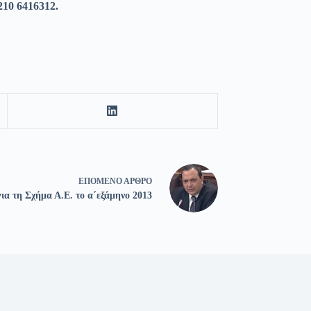
210 6416312.
ΕΠΌΜΕΝΟ
ΆΡΘΡΟ
ια τη Σχήμα Α.Ε. το α΄εξάμηνο 2013