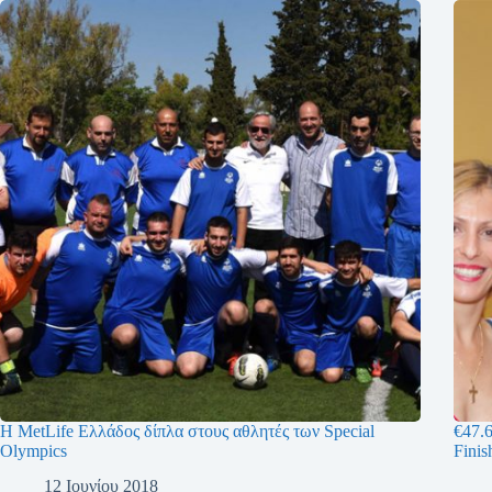
Η MetLife Ελλάδος δίπλα στους αθλητές των Special
€47.
Olympics
Finis
12 Ιουνίου 2018