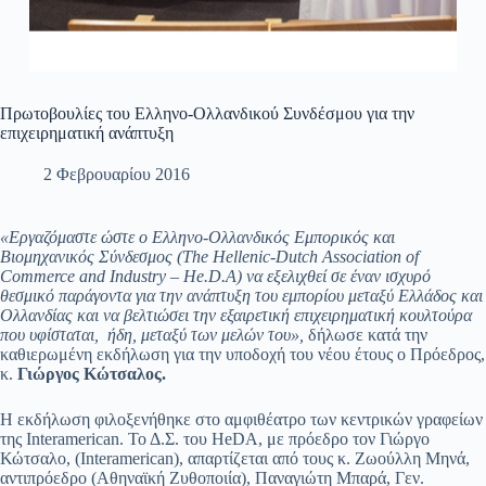
Πρωτοβουλίες του Ελληνο-Ολλανδικού Συνδέσμου για την
επιχειρηματική ανάπτυξη
2 Φεβρουαρίου 2016
«Εργαζόμαστε ώστε ο Ελληνο-Ολλανδικός Εμπορικός και
Βιομηχανικός Σύνδεσμος (The Hellenic-Dutch Association of
Commerce and Industry – He.D.A) να εξελιχθεί σε έναν ισχυρό
θεσμικό παράγοντα για την ανάπτυξη του εμπορίου μεταξύ Ελλάδος και
Ολλανδίας και να βελτιώσει την εξαιρετική επιχειρηματική κουλτούρα
που υφίσταται, ήδη, μεταξύ των μελών του»,
δήλωσε κατά την
καθιερωμένη εκδήλωση για την υποδοχή του νέου έτους ο Πρόεδρος,
κ.
Γιώργος Κώτσαλος.
Η εκδήλωση φιλοξενήθηκε στο αμφιθέατρο των κεντρικών γραφείων
της Interamerican. Το Δ.Σ. του HeDA, με πρόεδρο τον Γιώργο
Κώτσαλο, (Interamerican), απαρτίζεται από τους κ. Ζωούλλη Μηνά,
αντιπρόεδρο (Aθηναϊκή Ζυθοποιία), Παναγιώτη Μπαρά, Γεν.