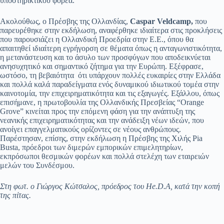
υποστηρικτικού φορέα.
Ακολούθως, ο Πρέσβης της Ολλανδίας,
Caspar Veldcamp,
που
παρευρέθηκε στην εκδήλωση, αναφέρθηκε ιδιαίτερα στις προκλήσεις
που παρουσιάζει η Ολλανδική Προεδρία στην Ε.Ε., όπου θα
απαιτηθεί ιδιαίτερη εγρήγορση σε θέματα όπως η ανταγωνιστικότητα,
η μετανάστευση και το άσυλο των προσφύγων που αποδεικνύεται
ανησυχητικό και σημαντικό ζήτημα για την Ευρώπη. Εξέφρασε,
ωστόσο, τη βεβαιότητα ότι υπάρχουν πολλές ευκαιρίες στην Ελλάδα
και πολλά καλά παραδείγματα ενός δυναμικού ιδιωτικού τομέα στην
καινοτομία, την επιχειρηματικότητα και τις εξαγωγές. Εξάλλου, όπως
επισήμανε, η πρωτοβουλία της Ολλανδικής Πρεσβείας “Orange
Grove” κινείται προς την επόμενη φάση για την ανάπτυξη της
νεανικής επιχειρηματικότητας και την ανάδειξη νέων ιδεών, που
ανοίγει επαγγελματικούς ορίζοντες σε νέους ανθρώπους.
Παρέστησαν, επίσης, στην εκδήλωση η Πρέσβης της Χιλής Pia
Busta, πρόεδροι των διμερών εμπορικών επιμελητηρίων,
εκπρόσωποι θεσμικών φορέων και πολλά στελέχη των εταιρειών
μελών του Συνδέσμου.
Στη φωτ. ο Γιώργος Κώτσαλος, πρόεδρος του He.D.A, κατά την κοπή
της πίτας.