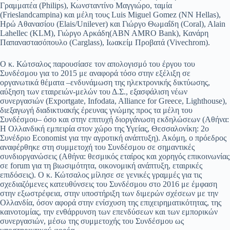
Γραμματέα (Philips), Κωνσταντίνο Μαγγιώρο, ταμία
(Frieslandcampina) και μέλη τους Luis Miguel Gomez (NN Hellas),
Ηρώ Αθανασίου (Elais/Unilever) και Γιώργο Θωμαΐδη (Coral), Αlain
Lahellec (KLM), Γιώργο Αρκάδη(ABN AMRO Bank), Κανάρη
Παπαναστασόπουλο (Carglass), Ιωακείμ Προβατά (Vivechrom).
Ο κ. Κώτσαλος παρουσίασε τον απολογισμό του έργου του
Συνδέσμου για το 2015 με αναφορά τόσο στην εξέλιξη σε
οργανωτικά θέματα –ενδυνάμωση της ηλεκτρονικής δικτύωσης,
αύξηση των εταιρειών-μελών του Δ.Σ., εξασφάλιση νέων
συνεργασιών (Εxportgate, Infodata, Alliance for Greece, Lighthouse),
διεξαγωγή διαδικτυακής έρευνας γνώμης προς τα μέλη του
Συνδέσμου– όσο και στην επιτυχή διοργάνωση εκδηλώσεων (Αθήνα:
Η Ολλανδική εμπειρία στον χώρο της Υγείας, Θεσσαλονίκη: 2o
Συνέδριο Economist για την αγροτική ανάπτυξη). Ακόμη, ο πρόεδρος
αναφέρθηκε στη συμμετοχή του Συνδέσμου σε σημαντικές
συνδιοργανώσεις (Αθήνα: θεσμικός εταίρος και χορηγός επικοινωνίας
σε forum για τη βιωσιμότητα, οικονομική ανάπτυξη, εταιρικές
επιδόσεις). Ο κ. Κώτσαλος μίλησε σε γενικές γραμμές για τις
σχεδιαζόμενες κατευθύνσεις του Συνδέσμου στο 2016 με έμφαση
στην εξωστρέφεια, στην υποστήριξη των διμερών σχέσεων με την
Ολλανδία, όσον αφορά στην ενίσχυση της επιχειρηματικότητας, της
καινοτομίας, την ενθάρρυνση των επενδύσεων και των εμπορικών
συνεργασιών, μέσω της συμμετοχής του Συνδέσμου ως