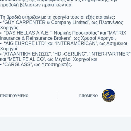
προβολή βέλτιστων πρακτικών κ.ά.
Τη βραδιά στήριξαν με τη χορηγία τους οι εξής εταιρείες:
• “GUY CARPENTER & Company Limited”, ως Πλατινένιος
Χορηγός,
• “DAS HELLAS Α.Α.Ε.Γ. Νομικής Προστασίας” και “MATRIX
Insurance & Reinsurance Brokers”, ως Χρυσοί Χορηγοί,
• “AIG EUROPE LTD” και “INTERAMERICAN”, ως Ασημένιοι
Χορηγοί
• “ΑΤΛΑΝΤΙΚΗ ΕΝΩΣΙΣ”, “HDI-GERLING”, “INTER-PARTNER”
και “METLIFE ALICO”, ως Μεγάλοι Χορηγοί και
• “CARGLASS”, ως Υποστηρικτής.
ΠΡΟΗΓΟΎΜΕΝΟ
ΕΠΌΜΕΝΟ