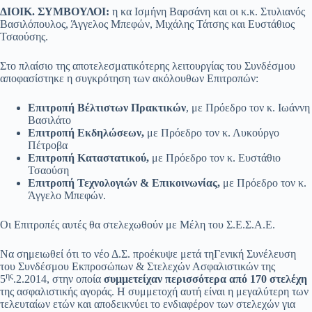
ΔΙΟΙΚ. ΣΥΜΒΟΥΛΟΙ:
η κα Ισμήνη Βαρσάνη και οι κ.κ. Στυλιανός
Βασιλόπουλος, Άγγελος Μπεφών, Μιχάλης Τάτσης και Ευστάθιος
Τσαούσης.
Στο πλαίσιο της αποτελεσματικότερης λειτουργίας του Συνδέσμου
αποφασίστηκε η συγκρότηση των ακόλουθων Επιτροπών:
Επιτροπή Βέλτιστων Πρακτικών
, με Πρόεδρο τον κ. Ιωάννη
Βασιλάτο
Επιτροπή Εκδηλώσεων,
με Πρόεδρο τον κ. Λυκούργο
Πέτροβα
Επιτροπή Καταστατικού,
με Πρόεδρο τον κ. Ευστάθιο
Τσαούση
Επιτροπή Τεχνολογιών & Επικοινωνίας,
με Πρόεδρο τον κ.
Άγγελο Μπεφών.
Οι Επιτροπές αυτές θα στελεχωθούν με Μέλη του Σ.Ε.Σ.Α.Ε.
Να σημειωθεί ότι το νέο Δ.Σ. προέκυψε μετά τηΓενική Συνέλευση
του Συνδέσμου Εκπροσώπων & Στελεχών Ασφαλιστικών της
ης
5
.2.2014, στην οποία
συμμετείχαν περισσότερα από 170 στελέχη
της ασφαλιστικής αγοράς. Η συμμετοχή αυτή είναι η μεγαλύτερη των
τελευταίων ετών και αποδεικνύει το ενδιαφέρον των στελεχών για