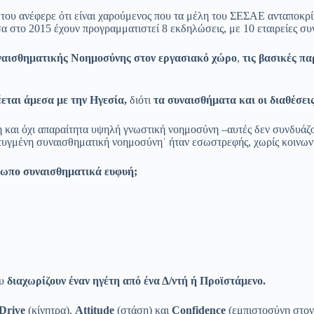
 του ανέφερε ότι είναι χαρούμενος που τα μέλη του ΣΕΣΑΕ ανταποκρ
σα στο 2015 έχουν προγραμματιστεί 8 εκδηλώσεις, με 10 εταιρείες σ
υναισθηματικής Νοημοσύνης στον εργασιακό χώρο
,
τις βασικές π
εται άμεσα με την Ηγεσία,
διότι
τα συναισθήματα και οι διαθέσει
 και όχι απαραίτητα υψηλή γνωστική νοημοσύνη –αυτές δεν συνδυάζον
τυγμένη συναισθηματική νοημοσύνη˙ ήταν εσωστρεφής, χωρίς κοινωνι
θρωπο συναισθηματικά ευφυή;
ου
διαχωρίζουν έναν ηγέτη από ένα Δ/ντή ή Προϊστάμενο.
Drive
(κίνητρα),
Attitude
(στάση) και
Confidence
(εμπιστοσύνη στον 