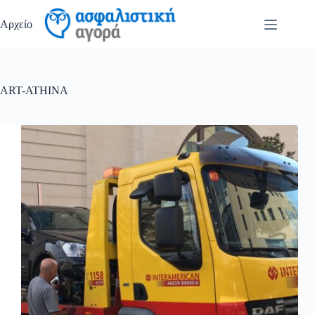
Μετάβαση
στο
Αρχείο
περιεχόμενο
ART-ATHINA