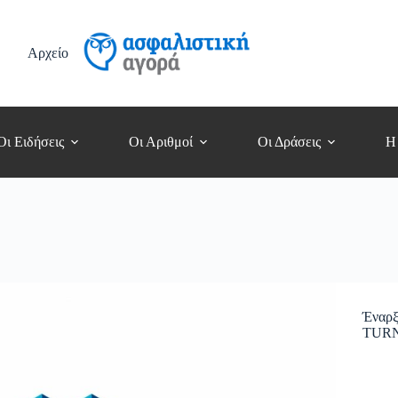
Αρχείο
Οι Ειδήσεις
Οι Αριθμοί
Οι Δράσεις
Η
Έναρ
TUR