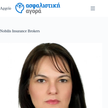
Μετάβαση
στο
Αρχείο
περιεχόμενο
Nobilis Insurance Brokers