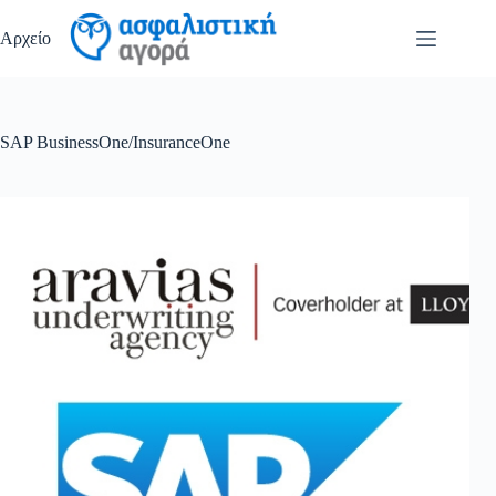
Μετάβαση
στο
Αρχείο
περιεχόμενο
SAP BusinessOne/InsuranceOne