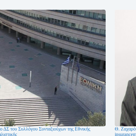
έο ΔΣ του Συλλόγου Συνταξιούχων της Εθνικής
Θ. Ζαχαρό
λιστικής
insurancem