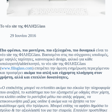
Το νέο site της ΦΙΛΗΣGlass
29 Ιουνίου 2016
Πιο φρέσκο, πιο μοντέρνο, πιο εξελιγμένο, πιο δυναμικό
είναι το
νέο site της ΦΙΛΗΣGlass. Βασισμένο στις πιο σύγχρονες υποδομές,
με υψηλές ταχύτητες, καινοτομικό design, φιλικό για κάθε
υπολογιστή/tablet/κινητό, το νέο site της ΦΙΛΗΣGlass
(
www.filisglass.com
) επιτρέπει την άμεση ενημέρωση περιεχόμενου
και προσφέρει
ακόμα πιο απλή και εύχρηστη πλοήγηση στον
χρήστη, αλλά και επιπλέον δυνατότητες.
«Ο επισκέπτης μπορεί να εντοπίσει ακόμα πιο εύκολα την πληροφορία
που αναζητά, το κατάστημα που τον εξυπηρετεί με οδηγίες στον χάρτη,
να κλείσει online το ραντεβού μέσω πιο απλής φόρμας, να
επικοινωνήσει μαζί μας online ή ακόμα και να ζητήσει να τον
καλέσουμε εμείς στο τηλέφωνο. Μπορεί επίσης να αφήσει δημόσια το
σχόλιο & την αξιολόγησή του για την εταιρεία. Επιπλέον προστέθηκε