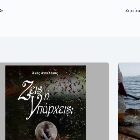
Re
Ζητείτ