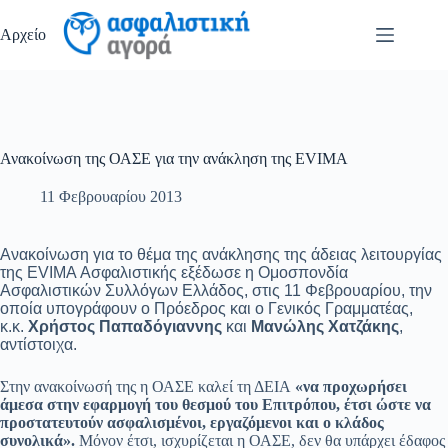
Μετάβαση
στο
Αρχείο
περιεχόμενο
Ανακοίνωση της ΟΑΣΕ για την ανάκληση της EVIMA
11 Φεβρουαρίου 2013
Ανακοίνωση για το θέμα της ανάκλησης της άδειας λειτουργίας
της EVIMA Ασφαλιστικής εξέδωσε η Ομοσπονδία
Ασφαλιστικών Συλλόγων Ελλάδος, στις 11 Φεβρουαρίου, την
οποία υπογράφουν ο Πρόεδρος και ο Γενικός Γραμματέας,
κ.κ.
Χρήστος Παπαδόγιαννης
και
Μανώλης Χατζάκης
,
αντίστοιχα.
Στην ανακοίνωσή της η ΟΑΣΕ καλεί τη ΔΕΙΑ
«να προχωρήσει
άμεσα στην εφαρμογή του θεσμού του Επιτρόπου, έτσι ώστε να
προστατευτούν ασφαλισμένοι, εργαζόμενοι και ο κλάδος
συνολικά».
Μόνον έτσι, ισχυρίζεται η ΟΑΣΕ, δεν θα υπάρχει έδαφος