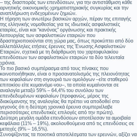
– της διασποράς των επενδύσεων, για την αντιστάθμιση κάθε
αρνητικής οικονομικής-χρηματιστηριακής συγκυρίας και την
αναπλήρωση ενδεχομένων ζημιών.
Η τήρηση των ανωτέρω βασικών αρχών, πέραν της επιταγής
της ελληνικής νομοθεσίας για τις ιδιωτικές ασφαλιστικές
εταιρίες, είναι και “κανόνας” οργάνωσης και πρακτικής
λειτουργίας των ασφαλιστικών εταιριών που
δραστηριοποιούνται στη χώρα μας, όπως προκύπτει από δύο
αλλεπάλληλες ετήσιες έρευνες της Ένωσης Ασφαλιστικών
Εταιριών, σχετικά με τη διάρθρωση του χαρτοφυλακίου
επενδύσεων των ασφαλιστικών εταιριών τα δύο τελευταία
χρόνια.
Το πιο βασικό συμπέρασμα από τους πίνακες που
κοινοποιήθηκαν, είναι ο προσανατολισμός της πλειονότητας
των κεφαλαίων στη σιγουριά των ομολόγων –είτε σταθερού
επιτοκίου είτε κυμαινόμε-νου–, τα οποία κυμαίνονται σε
αναλογία μεταξύ 59% – 64,4% του συνόλου των
επενδεδυμένων κεφαλαίων (προφανώς, μέρος της
διακύμανσης της αναλογίας θα πρέπει να αποδοθεί στο
γεγονός ότι η δεύτερη χρονικά έρευνα συμπεριέλαβε
περισσότερες επενδυτικές επιλογές από την πρώτη).
Δεύτερη μεγάλη ομάδα επενδύσεων αποτέλεσαν τα αμοιβαία
κεφάλαια (11% – 19%), ακολουθούμενα από τις επενδύσεις σε
μετοχές (9% – 16,5%).
Συνοψίζοντας τα ποιοτικά αποτελέσματα των ερευνών, αξίζει να