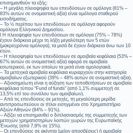
επισημανθούν τα εξής:
– Η μεγάλη πλειοψηφία των επενδύσεων σε ομόλογα (81% –
83% αυτών σε ονομαστική αξία) είναι ομόλογα σταθερού
εισοδήματος.
– Το ½ περίπου των επενδύσεων σε ομόλογα αφορούν
ομόλογα Ελληνικού Δημοσίου.
l Η πλειοψηφία των επενδύσεων σε ομόλογα (75% – 78%)
έχουν διάρκεια μέχρι τη λήξη μεγαλύτερη των 5 ετών
(μακροχρόνια ομόλογα), τα μισά δε έχουν διάρκεια άνω των 10
ετών.
– Η πλειοψηφία των επενδύσεων σε αμοιβαία κεφάλαια (53% –
67% αυτών σε ονομαστική αξία) αφορά σε αμοιβαία
εσωτερικού, εκ των οποίων τα μισά είναι ομολογιακά.
– Τα μετοχικά αμοιβαία κεφάλαια κυριαρχούν στην κατηγορία
αμοιβαίων εξωτερικού (39% – 48% αυτών σε ονομαστική αξία).
– Αξιοσημείωτη είναι η αύξηση των τοποθετήσεων σε αμοιβαία
κεφάλαια τύπου “Fund of funds” (από 1,1% συμμετοχή σε
13,5% επί του συνόλου των αμοιβαίων).
– Από τις επενδύσεις σε μετοχές, τη μεγαλύτερη μερίδα
αντιπροσωπεύουν οι τίτλοι εισηγμένοι στο Χρηματιστήριο
Αξιών Αθηνών (84% – 91%).
– Αξίζει να επισημανθεί ο διπλασιασμός της συμμετοχής των
μετοχών χρηματιστηρίων λοιπών χωρών της Ευρωπαϊκής
Ένωσης (από 7,9% σε 15%).
– Οι επενδύσεις σε ακίνητα (μείον αποσβέσεις) ή αμοιβαία