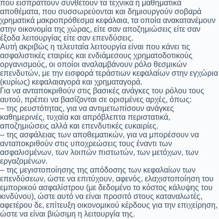
που εισπράττουν συνθέτουν τα τεχνικά ή μαθηματικά
αποθέματα, που συσσωρεύονται και δημιουργούν σοβαρά
χρηματικά μακροπρόθεσμα κεφάλαια, τα οποία ανακατανέμουν
στην οικονομία της χώρας, είτε σαν αποζημιώσεις είτε σαν
έξοδα λειτουργίας είτε σαν επενδύσεις.
Αυτή ακριβώς η τελευταία λειτουργία είναι που κάνει τις
ασφαλιστικές εταιρίες και ενδιάμεσους χρηματοδοτικούς
οργανισμούς, οι οποίοι αναλαμβάνουν ρόλο θεσμικών
επενδυτών, με την εισφορά τεράστιων κεφαλαίων στην εγχώρια
(κυρίως) κεφαλαιαγορά και χρηματαγορά.
Για να ανταποκριθούν στις βασικές ανάγκες του ρόλου τους
αυτού, πρέπει να βασίζονται σε ορισμένες αρχές, όπως:
– της ρευστότητας, για να αντιμετωπίσουν ανάγκες
καθημερινές, τυχαία και απρόβλεπτα περιστατικά,
αποζημιώσεις αλλά και επενδυτικές ευκαιρίες.
– της ασφάλειας των αποθεματικών, για να μπορέσουν να
ανταποκριθούν στις υποχρεώσεις τους έναντι των
ασφαλισμένων, των λοιπών πιστωτών, των μετόχων, των
εργαζομένων.
– της μεγιστοποίησης της απόδοσης των κεφαλαίων των
επενδύσεων, ώστε να επιτύχουν, αφενός, ελαχιστοποίηση του
εμπορικού ασφαλίστρου (με δεδομένο το κόστος κάλυψης του
κινδύνου), ώστε αυτό να είναι προσιτό στους καταναλωτές,
αφετέρου δε, επίτευξη οικονομικού κέρδους για την επιχείρηση,
ώστε να είναι βιώσιμη η λειτουργία της.