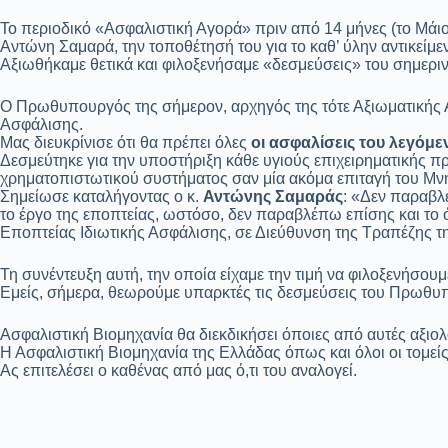
Το περιοδικό «Ασφαλιστική Αγορά» πριν από 14 μήνες (το Μάιο
Αντώνη Σαμαρά, την τοποθέτησή του για το καθ’ ύλην αντικείμε
Αξιωθήκαμε θετικά και φιλοξενήσαμε «δεσμεύσεις» του σημερι
Ο Πρωθυπουργός της σήμερον, αρχηγός της τότε Αξιωματικής Α
Ασφάλισης.
Μας διευκρίνισε ότι θα πρέπει όλες
οι ασφαλίσεις του λεγόμε
Δεσμεύτηκε για την υποστήριξη κάθε υγιούς επιχειρηματικής 
χρηματοπιστωτικού συστήματος σαν μία ακόμα επιταγή του Μν
Σημείωσε καταλήγοντας ο κ.
Αντώνης Σαμαράς
: «Δεν παραβλ
το έργο της εποπτείας, ωστόσο, δεν παραβλέπω επίσης και το
Εποπτείας Ιδιωτικής Ασφάλισης, σε Διεύθυνση της Τραπέζης τ
Τη συνέντευξη αυτή, την οποία είχαμε την τιμή να φιλοξενήσου
Εμείς, σήμερα, θεωρούμε υπαρκτές τις δεσμεύσεις του Πρωθυπ
Ασφαλιστική Βιομηχανία θα διεκδικήσει όποιες από αυτές αξιο
Η Ασφαλιστική Βιομηχανία της Ελλάδας όπως και όλοι οι τομείς
Ας επιτελέσει ο καθένας από μας ό,τι του αναλογεί.