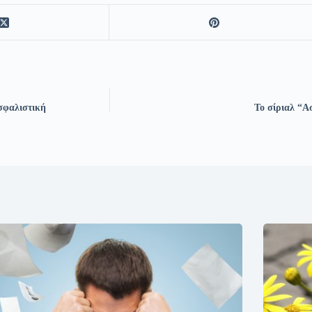
σφαλιστική
Το σίριαλ “Α