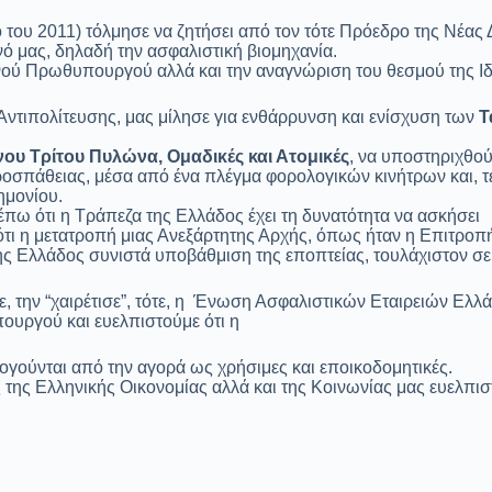
 του 2011) τόλμησε να ζητήσει από τον τότε Πρόεδρο της Νέας 
νό μας, δηλαδή την ασφαλιστική βιομηχανία.
νού Πρωθυπουργού αλλά και την αναγνώριση του θεσμού της Ιδι
ντιπολίτευσης, μας μίλησε για ενθάρρυνση και ενίσχυση των
Τ
νου Τρίτου Πυλώνα, Ομαδικές και Ατομικές
, να υποστηριχθού
προσπάθειας, μέσα από ένα πλέγμα φορολογικών κινήτρων και, 
ημονίου.
έπω ότι η Τράπεζα της Ελλάδος έχει τη δυνατότητα να ασκήσει
 ότι η μετατροπή μιας Ανεξάρτητης Αρχής, όπως ήταν η Επιτρο
ης Ελλάδος συνιστά υποβάθμιση της εποπτείας, τουλάχιστον σε
με, την “χαιρέτισε”, τότε, η Ένωση Ασφαλιστικών Εταιρειών Ελλ
ουργού και ευελπιστούμε ότι η
λογούνται από την αγορά ως χρήσιμες και εποικοδομητικές.
 της Ελληνικής Οικονομίας αλλά και της Κοινωνίας μας ευελπισ