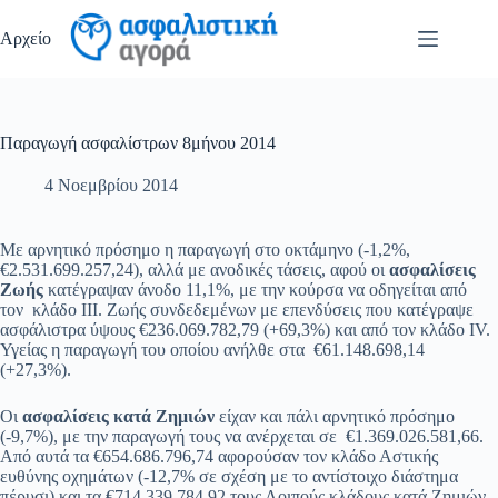
Μετάβαση
στο
Αρχείο
περιεχόμενο
Παραγωγή ασφαλίστρων 8μήνου 2014
4 Νοεμβρίου 2014
Με αρνητικό πρόσημο η παραγωγή στο οκτάμηνο (-1,2%,
€2.531.699.257,24), αλλά με ανοδικές τάσεις, αφού οι
ασφαλίσεις
Ζωής
κατέγραψαν άνοδο 11,1%, με την κούρσα να οδηγείται από
τον κλάδο III. Ζωής συνδεδεμένων με επενδύσεις που κατέγραψε
ασφάλιστρα ύψους €236.069.782,79 (+69,3%) και από τον κλάδο IV.
Υγείας η παραγωγή του οποίου ανήλθε στα €61.148.698,14
(+27,3%).
Οι
ασφαλίσεις κατά Ζημιών
είχαν και πάλι αρνητικό πρόσημο
(-9,7%), με την παραγωγή τους να ανέρχεται σε €1.369.026.581,66.
Από αυτά τα €654.686.796,74 αφορούσαν τον κλάδο Αστικής
ευθύνης οχημάτων (-12,7% σε σχέση με το αντίστοιχο διάστημα
πέρυσι) και τα €714.339.784,92 τους Λοιπούς κλάδους κατά Ζημιών