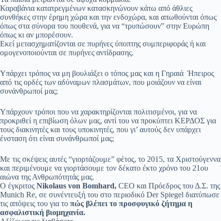
Καραβάνια κατατρεγμένων κατασκηνώνουν κάτω από άθλιες
συνθήκες στην έρημη χώρα και την ενδοχώρα, και απωθούνται όπως
όπως στα σύνορα του πουθενά, για να “τρυπώσουν” στην Ευρώπη
όπως κι αν μπορέσουν.
Εκεί μετασχηματίζονται σε πυρήνες ύποπτης συμπεριφοράς ή και
ομογενοποιούνται σε πυρήνες αντίδρασης.
Υπάρχει τρόπος να μη βουλιάξει ο τόπος μας και η Γηραιά Ήπειρος
από τις ορδές των αδύναμων πλασμάτων, που μοιάζουν να είναι
συνάνθρωποί μας;
Υπάρχουν τρόποι που να χαρακτηρίζονται πολιτισμένοι, για να
προκριθεί η επιβίωση όλων μας, αντί του να προκύπτει ΚΕΡΔΟΣ για
τους διακινητές και τους υποκινητές, που γι’ αυτούς δεν υπάρχει
ένσταση ότι είναι συνάνθρωποί μας;
Με τις σκέψεις αυτές “γιορτάζουμε” φέτος, το 2015, τα Χριστούγεννα
και περιμένουμε να γιορτάσουμε τον δέκατο έκτο χρόνο του 21ου
αιώνα της Ανθρωπότητάς μας.
Ο έγκριτος
Nikolaus von Bomhard,
CEO και Πρόεδρος του Δ.Σ. της
Munich Re, σε συνέντευξή του στο περιοδικό Der Spiegel διατύπωσε
τις απόψεις του για το
πώς βλέπει το προσφυγικό ζήτημα η
ασφαλιστική βιομηχανία.