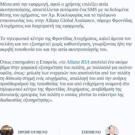
Μέσα από την εφαρμογή, αφού ο χρήστης επιλέξει αιτία
ακινητοποίησης, αποστέλλεται αυτόματα ένα SMS με τα δεδομένα
θέσης του οχήματος, τον Αρ. Κυκλοφορίας και το τηλέφωνο
επικοινωνίας του, στην Allianz Global Assistance, πάροχο Φροντίδας
Ατυχήματος και διαχειριστή της εφαρμογής.
Το τηλεφωνικό κέντρο της Φροντίδας Ατυχήματος, καλεί άμεσα τον
πελάτη και τον εξυπηρετεί χωρίς καθυστέρηση, γνωρίζοντας ήδη την
ακριβή τοποθεσία του και την αιτία ακινητοποίησής του.
Όπως επισημαίνει η Εταιρεία,
«το
Allianz RSA
αποτελεί ένα ακόμα
βήμα στην ψηφιακή εξυπηρέτηση του πελάτη, με πολλαπλά για εκείνον
οφέλη, όπως: μείωση των ενεργειών που απαιτούνται από τον πελάτη
τη δύσκολη στιγμή ενός ατυχήματος, απαλλαγή του από την ανάγκη
προσδιορισμού της τοποθεσίας του και από ενδεχόμενη αναμονή στο
τηλεφωνικό κέντρο της Φροντίδας Ατυχήματος, αναβάθμιση της
συνολικής εμπειρίας του πελάτη ο οποίος γίνεται το επίκεντρο της
διαδικασίας εξυπηρέτησης».
ΠΡΟΗΓΟΎΜΕΝΟ
ΕΠΌΜΕΝΟ