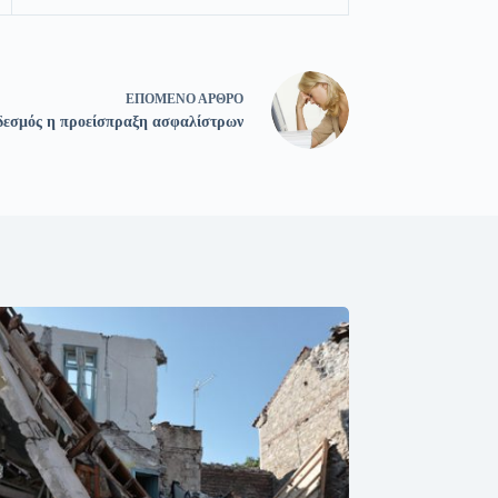
ΕΠΌΜΕΝΟ
ΆΡΘΡΟ
δεσμός η προείσπραξη ασφαλίστρων