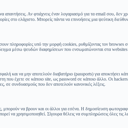
 να απαντήσεις. Αν φτιάχνεις έναν λογαριασμό για τα email σου, δεν 
ορίες στο ελάχιστο. Μπορείς πάντα να επινοήσεις μια ψεύτικη διεύθυν
ουν πληροφορίες υπό την μορφή cookies, ρυθμίζοντας τον browses σου
άδειγμα μέσω ψευδών διαφημίσεων που ενσωματώνονται στα websites 
ασφαλή και να μην αποτελούν διαβατήριο (passports) για αποκτήσει
ήστη που έχετε σε κάποιο site, ως password σε κάποιο άλλο. Οι hack
ρες, σε συνδυασμούς που δεν αποτελούν κανονικές λέξεις.
ύς, μπορούν να βρουν και οι άλλοι για εσένα. Η δημοσίευση φωτογραφ
πορεί να χρησιμοποιηθεί. Σίγουρα θέλεις να συμπληρώσεις όλες τις λ