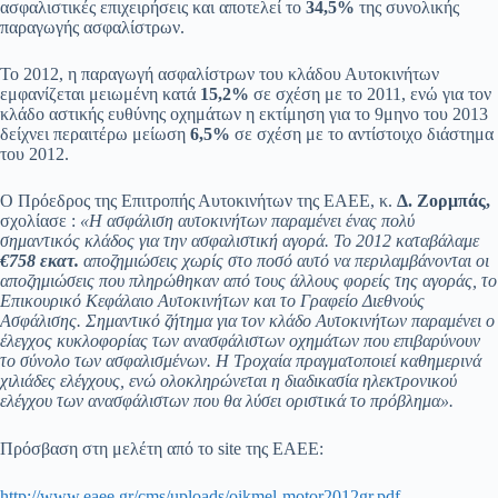
ασφαλιστικές επιχειρήσεις και αποτελεί το
34,5%
της συνολικής
παραγωγής ασφαλίστρων.
Το 2012, η παραγωγή ασφαλίστρων του κλάδου Αυτοκινήτων
εμφανίζεται μειωμένη κατά
15,2%
σε σχέση με το 2011, ενώ για τον
κλάδο αστικής ευθύνης οχημάτων η εκτίμηση για το 9μηνο του 2013
δείχνει περαιτέρω μείωση
6,5%
σε σχέση με το αντίστοιχο διάστημα
του 2012.
Ο Πρόεδρος της Επιτροπής Αυτοκινήτων της ΕΑΕΕ, κ.
Δ. Ζορμπάς,
σχολίασε :
«Η ασφάλιση αυτοκινήτων παραμένει ένας πολύ
σημαντικός κλάδος για την ασφαλιστική αγορά. Το 2012 καταβάλαμε
€758 εκατ.
αποζημιώσεις χωρίς στο ποσό αυτό να περιλαμβάνονται οι
αποζημιώσεις που πληρώθηκαν από τους άλλους φορείς της αγοράς, το
Επικουρικό Κεφάλαιο Αυτοκινήτων και το Γραφείο Διεθνούς
Ασφάλισης. Σημαντικό ζήτημα για τον κλάδο Αυτοκινήτων παραμένει ο
έλεγχος κυκλοφορίας των ανασφάλιστων οχημάτων που επιβαρύνουν
το σύνολο των ασφαλισμένων. Η Τροχαία πραγματοποιεί καθημερινά
χιλιάδες ελέγχους, ενώ ολοκληρώνεται η διαδικασία ηλεκτρονικού
ελέγχου των ανασφάλιστων που θα λύσει οριστικά το πρόβλημα».
Πρόσβαση στη μελέτη από το site της ΕΑΕΕ:
http://www.eaee.gr/cms/uploads/oikmel-motor2012gr.pdf