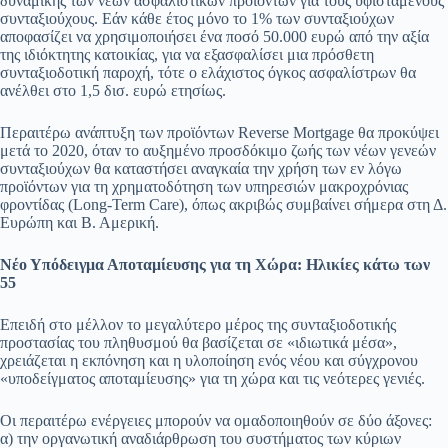
δυναμικής των νέων ασφαλιστικών προϊόντων για τους υφιστάμενους
συνταξιούχους. Εάν κάθε έτος μόνο το 1% των συνταξιούχων
αποφασίζει να χρησιμοποιήσει ένα ποσό 50.000 ευρώ από την αξία
της ιδιόκτητης κατοικίας, για να εξασφαλίσει μια πρόσθετη
συνταξιοδοτική παροχή, τότε ο ελάχιστος όγκος ασφαλίστρων θα
ανέλθει στο 1,5 δισ. ευρώ ετησίως.
Περαιτέρω ανάπτυξη των προϊόντων Reverse Mortgage θα προκύψει
μετά το 2020, όταν το αυξημένο προσδόκιμο ζωής των νέων γενεών
συνταξιούχων θα καταστήσει αναγκαία την χρήση των εν λόγω
προϊόντων για τη χρηματοδότηση των υπηρεσιών μακροχρόνιας
φροντίδας (Long-Term Care), όπως ακριβώς συμβαίνει σήμερα στη Δ.
Ευρώπη και Β. Αμερική.
Νέο Υπόδειγμα Αποταμίευσης για τη Χώρα: Ηλικίες κάτω των
55
Επειδή στο μέλλον το μεγαλύτερο μέρος της συνταξιοδοτικής
προστασίας του πληθυσμού θα βασίζεται σε «ιδιωτικά μέσα»,
χρειάζεται η εκπόνηση και η υλοποίηση ενός νέου και σύγχρονου
«υποδείγματος αποταμίευσης» για τη χώρα και τις νεότερες γενιές.
Οι περαιτέρω ενέργειες μπορούν να ομαδοποιηθούν σε δύο άξονες:
α) την οργανωτική αναδιάρθρωση του συστήματος των κύριων