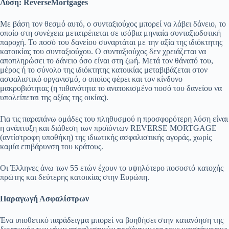
Λύση:
Reverse
Mortgages
Με βάση τον θεσμό αυτό, ο συνταξιούχος μπορεί να λάβει δάνειο, το
οποίο στη συνέχεια μετατρέπεται σε ισόβια μηνιαία συνταξιοδοτική
παροχή. Το ποσό του δανείου συναρτάται με την αξία της ιδιόκτητης
κατοικίας του συνταξιούχου. Ο συνταξιούχος δεν χρειάζεται να
αποπληρώσει το δάνειο όσο είναι στη ζωή. Μετά τον θάνατό του,
μέρος ή το σύνολο της ιδιόκτητης κατοικίας μεταβιβάζεται στον
ασφαλιστικό οργανισμό, ο οποίος φέρει και τον κίνδυνο
μακροβιότητας (η πιθανότητα το ανατοκισμένο ποσό του δανείου να
υπολείπεται της αξίας της οικίας).
Για τις παραπάνω ομάδες του πληθυσμού η προσφορότερη λύση είναι
η ανάπτυξη και διάθεση των προϊόντων REVERSE MORTGAGE
(αντίστροφη υποθήκη) της ιδιωτικής ασφαλιστικής αγοράς, χωρίς
καμία επιβάρυνση του κράτους.
Oι Έλληνες άνω των 55 ετών έχουν το υψηλότερο ποσοστό κατοχής
πρώτης και δεύτερης κατοικίας στην Ευρώπη.
Παραγωγή Ασφαλίστρων
Ένα υποθετικό παράδειγμα μπορεί να βοηθήσει στην κατανόηση της