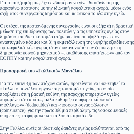
Για τη συζήτησή μας, έχει ενδιαφέρον να γίνει διασύνδεση της
παραπάνω πρότασης με την ιδιωτική ασφαλιστική αγορά, μέσω ενός
σχήματος συνεργασίας δημόσιου και ιδιωτικού τομέα στην υγεία.
Οι στόχοι της προτεινόμενης συνεργασίας είναι οι εξής: α) η δραστική
μείωση της επιβάρυνσης των πολιτών για τις υπηρεσίες υγείας στον
δημόσιο και ιδιωτικό τομέα (σήμερα είναι οι υψηλότερες στον
αναπτυγμένο κόσμο) και β) η εκμετάλλευση της υψηλής εξειδίκευσης
της ασφαλιστικής αγοράς στον διακανονισμό των ζημιών, με τη
δημιουργία κοινού μηχανισμού «εκκαθάρισης απαιτήσεων» από τον
ΕΟΠΠΥ και την ασφαλιστική αγορά.
Προσαρμογή του «Γαλλικού» Μοντέλου
Για την επίτευξη των στόχων αυτών, προτείνεται να υιοθετηθεί το
«Γαλλικό μοντέλο» οργάνωσης του τομέα υγείας, το οποίο
προβλέπει ότι η βασική ευθύνη της παροχής υπηρεσιών υγείας
παραμένει στο κράτος, αλλά καθορίζει διαφορετικά «ποσά
απαλλαγών» (deductibles) και «ποσοστά συνασφάλισης»
(coinsurance) για την πρωτοβάθμια περίθαλψη, τις νοσοκομειακές
υπηρεσίες, τα φάρμακα και τα λοιπά ιατρικά είδη.
Στην Γαλλία, αυτές οι ιδιωτικές δαπάνες υγείας καλύπτονται από τις
ιδιωτικές ασφαλιστικές εταιρείες και τους αλληλασφαλιστικούς