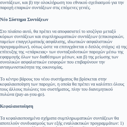
συντάξεων, και β) την ολοκλήρωση του εθνικού σχεδιασμού για την
παροχή επαρκών συντάξεων στις επόμενες γενιές.
Νέο Σύστημα Συντάξεων
Στο πλαίσιο αυτό, θα πρέπει να αποφασιστεί το ισοζύγιο μεταξύ
κύριων συντάξεων και συμπληρωματικών συντάξεων (επικουρικών,
ταμείων επαγγελματικής ασφάλισης, ιδιωτικών ασφαλιστικών
προγραμμάτων), ούτως ώστε να επιτυγχάνεται ο διπλός στόχος: α) της
επίτευξης της «επάρκειας» των συνταξιοδοτικών παροχών μέσω της
εφαρμογής όλων των διαθέσιμων μέσων, και β) της μείωσης των
συνολικών ασφαλιστικών εισφορών που επιβαρύνουν την
ανταγωνιστικότητα της οικονομίας.
Το κέντρο βάρους του νέου συστήματος θα βρίσκεται στην
κεφαλαιοποίηση των παροχών, η οποία θα πρέπει να καλύπτει όλους
τους άλλους πυλώνες του συστήματος, πλην του διανεμητικού
πυλώνα (pay-as-you-go).
Κεφαλαιοποίηση
Τα κεφαλαιοποιημένα σχήματα συμπληρωματικών συντάξεων θα
αποτελούν συνδυασμούς των εξής εναλλακτικών προγραμμάτων: 1)