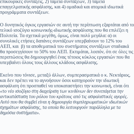
επικουρικές συντάξεις, 2) ταμεία συντάξεων, 3) ταμεία
επαγγελματικής ασφάλισης, και 4) ομαδικά και ατομικά ιδιωτικά
προγράμματα συντάξεων.
Ο δυνητικός όγκος εργασιών σε αυτή την περίπτωση εξαρτάται από το
τελικό ισοζύγιο κοινωνικής-ιδιωτικής ασφάλισης που θα επιλέξει η
Πολιτεία. Τα σχετικά μεγέθη, όμως, είναι πολύ μεγάλα: α) οι
συνολικές ετήσιες δαπάνες συντάξεων υπερβαίνουν το 12% του
ΑΕΠ, και β) τα αποθεματικά του συστήματος συντάξεων σταδιακά
θα προσεγγίσουν το 50% του ΑΕΠ. Εκτιμάται, λοιπόν, ότι σε όλες τις
περιπτώσεις θα δημιουργηθεί ένας τέτοιος κύκλος εργασιών που θα
υπερβαίνει όλους τους άλλους κλάδους ασφάλισης.
Εκείνο που τόνισε, μεταξύ άλλων, συμπερασματικά ο κ. Νεκτάριος,
και δεν πρέπει να το αγνοήσουν όσοι κατηγορούν την ιδιωτική
ασφάλιση ότι προσπαθεί να υποκαταστήσει την κοινωνική, είναι ότι
«το νέο ισοζύγιο στη διαχείριση των κινδύνων δεν συνεπάγεται την
αντικατάσταση του ρόλου του κράτους από τις ασφαλιστικές αγορές.
Αυτό που θα συμβεί είναι η δημιουργία συμπληρωματικών ιδιωτικών
σχημάτων ασφάλισης, τα οποία θα λειτουργούν παράλληλα με τα
δημόσια συστήματα».