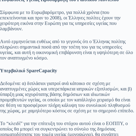
Σύμφωνα με το Ευρωβαρόμετρο, για πολλά χρόνια (που
επεκτείνονται και πριν το 2008), οι Έλληνες πολίτες έχουν την
χειρότερη εικόνα στην Ευρώπη για τις υπηρεσίες υγείας που
λαμβάνουν.
Αυτό ερμηνεύεται ευθέως από το γεγονός ότι ο Έλληνας πολίτης
πληρώνει σημαντικά ποσά από την τσέπη του για τις υπηρεσίες
υγείας, και αυτή η οικονομική επιβάρυνση είναι η υψηλότερη σε όλο
τον αναπτυγμένο κόσμο.
Υπερβολικό
Spare
Capacity
Δεδομένα: α) διπλάσιοι γιατροί ανά κάτοικο σε σχέση με
αναπτυγμένες χώρες και υπερεπάρκεια ιατρικών εξοπλισμών, και β)
ύπαρξη μιας ισχυρότατης βάσης δημόσιων και ιδιωτικών
προμηθευτών υγείας, οι οποίοι με τον κατάλληλο χειρισμό θα είναι
σε θέση να προσφέρουν πλήρη κάλυψη του συνολικού πληθυσμού
της χώρας, με χαμηλότερο κόστος σε σχέση με το σημερινό επίπεδο.
Το “κλειδί” για την επίτευξη του στόχου αυτού είναι ο ΕΟΠΠΥ, ο
οποίος θα μπορεί να συγκεντρώνει το σύνολο της δημόσιας
χρηματοδότησης του τομέα υγείας (μονοψώνιο), θα συνάπτει