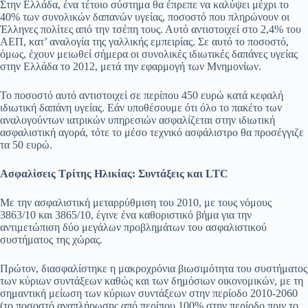
Στην Ελλάδα, ένα τέτοιο σύστημα θα έπρεπε να καλύψει μέχρι το
40% των συνολικών δαπανών υγείας, ποσοστό που πληρώνουν οι
Έλληνες πολίτες από την τσέπη τους. Αυτό αντιστοιχεί στο 2,4% του
ΑΕΠ, κατ’ αναλογία της γαλλικής εμπειρίας. Σε αυτό το ποσοστό,
όμως, έχουν μειωθεί σήμερα οι συνολικές ιδιωτικές δαπάνες υγείας
στην Ελλάδα το 2012, μετά την εφαρμογή των Μνημονίων.
Το ποσοστό αυτό αντιστοιχεί σε περίπου 450 ευρώ κατά κεφαλή
ιδιωτική δαπάνη υγείας. Εάν υποθέσουμε ότι όλο το πακέτο των
αναλογούντων ιατρικών υπηρεσιών ασφαλίζεται στην ιδιωτική
ασφαλιστική αγορά, τότε το μέσο τεχνικό ασφάλιστρο θα προσέγγιζε
τα 50 ευρώ.
Ασφαλίσεις Τρίτης Ηλικίας: Συντάξεις και
LTC
Με την ασφαλιστική μεταρρύθμιση του 2010, με τους νόμους
3863/10 και 3865/10, έγινε ένα καθοριστικό βήμα για την
αντιμετώπιση δύο μεγάλων προβλημάτων του ασφαλιστικού
συστήματος της χώρας.
Πρώτον, διασφαλίστηκε η μακροχρόνια βιωσιμότητα του συστήματος
των κύριων συντάξεων καθώς και των δημόσιων οικονομικών, με τη
σημαντική μείωση των κύριων συντάξεων στην περίοδο 2010-2060
(το ποσοστό αναπλήρωσης από περίπου 100% στην περίοδο πριν το