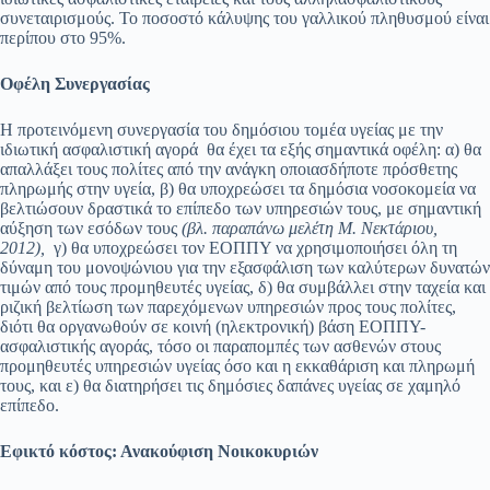
συνεταιρισμούς. Το ποσοστό κάλυψης του γαλλικού πληθυσμού είναι
περίπου στο 95%.
Οφέλη Συνεργασίας
Η προτεινόμενη συνεργασία του δημόσιου τομέα υγείας με την
ιδιωτική ασφαλιστική αγορά θα έχει τα εξής σημαντικά οφέλη: α) θα
απαλλάξει τους πολίτες από την ανάγκη οποιασδήποτε πρόσθετης
πληρωμής στην υγεία, β) θα υποχρεώσει τα δημόσια νοσοκομεία να
βελτιώσουν δραστικά το επίπεδο των υπηρεσιών τους, με σημαντική
αύξηση των εσόδων τους
(βλ. παραπάνω μελέτη Μ. Νεκτάριου,
2012),
γ) θα υποχρεώσει τον ΕΟΠΠΥ να χρησιμοποιήσει όλη τη
δύναμη του μονοψώνιου για την εξασφάλιση των καλύτερων δυνατών
τιμών από τους προμηθευτές υγείας, δ) θα συμβάλλει στην ταχεία και
ριζική βελτίωση των παρεχόμενων υπηρεσιών προς τους πολίτες,
διότι θα οργανωθούν σε κοινή (ηλεκτρονική) βάση ΕΟΠΠΥ-
ασφαλιστικής αγοράς, τόσο οι παραπομπές των ασθενών στους
προμηθευτές υπηρεσιών υγείας όσο και η εκκαθάριση και πληρωμή
τους, και ε) θα διατηρήσει τις δημόσιες δαπάνες υγείας σε χαμηλό
επίπεδο.
Εφικτό κόστος: Ανακούφιση Νοικοκυριών