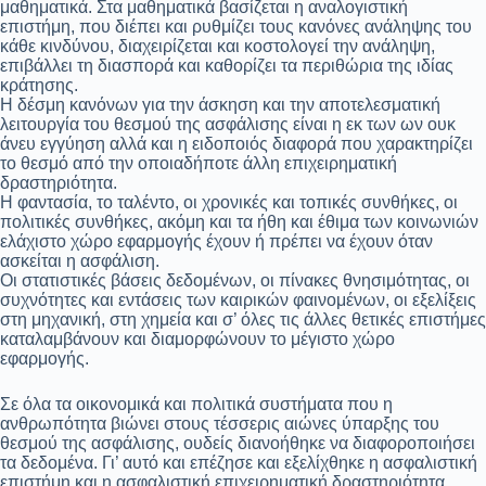
μαθηματικά. Στα μαθηματικά βασίζεται η αναλογιστική
επιστήμη, που διέπει και ρυθμίζει τους κανόνες ανάληψης του
κάθε κινδύνου, διαχειρίζεται και κοστολογεί την ανάληψη,
επιβάλλει τη διασπορά και καθορίζει τα περιθώρια της ιδίας
κράτησης.
Η δέσμη κανόνων για την άσκηση και την αποτελεσματική
λειτουργία του θεσμού της ασφάλισης είναι η εκ των ων ουκ
άνευ εγγύηση αλλά και η ειδοποιός διαφορά που χαρακτηρίζει
το θεσμό από την οποιαδήποτε άλλη επιχειρηματική
δραστηριότητα.
Η φαντασία, το ταλέντο, οι χρονικές και τοπικές συνθήκες, οι
πολιτικές συνθήκες, ακόμη και τα ήθη και έθιμα των κοινωνιών
ελάχιστο χώρο εφαρμογής έχουν ή πρέπει να έχουν όταν
ασκείται η ασφάλιση.
Οι στατιστικές βάσεις δεδομένων, οι πίνακες θνησιμότητας, οι
συχνότητες και εντάσεις των καιρικών φαινομένων, οι εξελίξεις
στη μηχανική, στη χημεία και σ’ όλες τις άλλες θετικές επιστήμες
καταλαμβάνουν και διαμορφώνουν το μέγιστο χώρο
εφαρμογής.
Σε όλα τα οικονομικά και πολιτικά συστήματα που η
ανθρωπότητα βιώνει στους τέσσερις αιώνες ύπαρξης του
θεσμού της ασφάλισης, ουδείς διανοήθηκε να διαφοροποιήσει
τα δεδομένα. Γι’ αυτό και επέζησε και εξελίχθηκε η ασφαλιστική
επιστήμη και η ασφαλιστική επιχειρηματική δραστηριότητα.