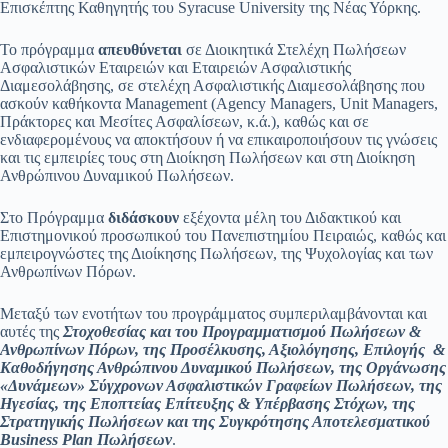
Επισκέπτης Καθηγητής του Syracuse University της Νέας Υόρκης.
Το πρόγραμμα
απευθύνεται
σε Διοικητικά Στελέχη Πωλήσεων
Ασφαλιστικών Εταιρειών και Εταιρειών Ασφαλιστικής
Διαμεσολάβησης, σε στελέχη Ασφαλιστικής Διαμεσολάβησης που
ασκούν καθήκοντα Management (Agency Managers, Unit Managers,
Πράκτορες και Μεσίτες Ασφαλίσεων, κ.ά.), καθώς και σε
ενδιαφερομένους να αποκτήσουν ή να επικαιροποιήσουν τις γνώσεις
και τις εμπειρίες τους στη Διοίκηση Πωλήσεων και στη Διοίκηση
Ανθρώπινου Δυναμικού Πωλήσεων.
Στο Πρόγραμμα
διδάσκουν
εξέχοντα μέλη του Διδακτικού και
Επιστημονικού προσωπικού του Πανεπιστημίου Πειραιώς, καθώς και
εμπειρογνώστες της Διοίκησης Πωλήσεων, της Ψυχολογίας και των
Ανθρωπίνων Πόρων.
Μεταξύ των ενοτήτων του προγράμματος συμπεριλαμβάνονται και
αυτές της
Στοχοθεσίας και του Προγραμματισμού Πωλήσεων &
Ανθρωπίνων Πόρων, της Προσέλκυσης, Αξιολόγησης, Επιλογής &
Καθοδήγησης Ανθρώπινου Δυναμικού Πωλήσεων, της Οργάνωσης
«Δυνάμεων» Σύγχρονων Ασφαλιστικών Γραφείων Πωλήσεων, της
Ηγεσίας, της Εποπτείας Επίτευξης & Υπέρβασης Στόχων, της
Στρατηγικής Πωλήσεων και της Συγκρότησης Αποτελεσματικού
Business
Plan
Πωλήσεων
.