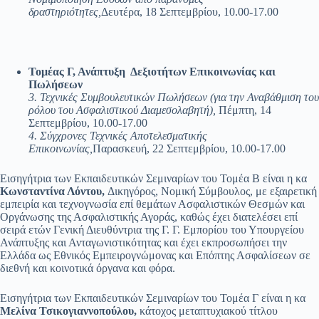
δραστηριότητες,
Δευτέρα, 18 Σεπτεμβρίου, 10.00-17.00
Τομέας Γ, Ανάπτυξη Δεξιοτήτων Επικοινωνίας και
Πωλήσεων
3. Τεχνικές Συμβουλευτικών Πωλήσεων (για την Αναβάθμιση του
ρόλου του Ασφαλιστικού Διαμεσολαβητή),
Πέμπτη, 14
Σεπτεμβρίου, 10.00-17.00
4. Σύγχρονες Τεχνικές Αποτελεσματικής
Επικοινωνίας,
Παρασκευή, 22 Σεπτεμβρίου, 10.00-17.00
Εισηγήτρια των Εκπαιδευτικών Σεμιναρίων του Τομέα Β είναι η κα
Κωνσταντίνα Λόντου,
Δικηγόρος, Νομική Σύμβουλος, με εξαιρετική
εμπειρία και τεχνογνωσία επί θεμάτων Ασφαλιστικών Θεσμών και
Οργάνωσης της Ασφαλιστικής Αγοράς, καθώς έχει διατελέσει επί
σειρά ετών Γενική Διευθύντρια της Γ. Γ. Εμπορίου του Υπουργείου
Ανάπτυξης και Ανταγωνιστικότητας και έχει εκπροσωπήσει την
Ελλάδα ως Εθνικός Εμπειρογνώμονας και Επόπτης Ασφαλίσεων σε
διεθνή και κοινοτικά όργανα και φόρα.
Εισηγήτρια των Εκπαιδευτικών Σεμιναρίων του Τομέα Γ είναι η κα
Μελίνα Τσικογιαννοπούλου,
κάτοχος μεταπτυχιακού τίτλου