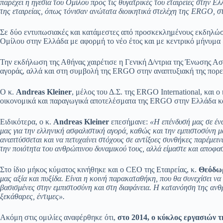
παρέχει η ηγεσία του Ομίλου προς τις θυγατρικές του εταιρείες στην Ε
της εταιρείας, όπως τόνισαν ανώτατα διοικητικά στελέχη της ERGO, στ
Σε δύο εντυπωσιακές και κατάμεστες από προσκεκλημένους εκδηλώσει
Ομίλου στην Ελλάδα με αφορμή το νέο έτος και με κεντρικό μήνυμα
Την εκδήλωση της Αθήνας χαιρέτισε η Γενική Δ/ντρια της Ένωσης Α
αγοράς, αλλά και στη συμβολή της ERGO στην αναπτυξιακή της πορε
Ο κ.
Andreas
Kleiner
, μέλος του Δ.Σ. της ERGO International, και ο
οικονομικά και παραγωγικά αποτελέσματα της ERGO στην Ελλάδα κα
Ειδικότερα, ο κ.
Andreas
Kleiner
επεσήμανε:
«Η επένδυσή μας σε έν
μας για την ελληνική ασφαλιστική αγορά, καθώς και την εμπιστοσύνη μ
αναπτύσσεται και να πετυχαίνει στόχους σε αντίξοες συνθήκες παρέμε
την ποιότητα του ανθρώπινου δυναμικού τους, αλλά είμαστε και αποφασ
Στο ίδιο μήκος κύματος κινήθηκε και ο CEO της Εταιρείας, κ.
Θεόδω
μας αξία και πυξίδα. Είναι η κοινή παρακαταθήκη, που θα συνεχίσει να 
βασισμένες στην εμπιστοσύνη και στη διαφάνεια. Η κατανόηση της ανθρ
ξεκάθαρες, έντιμες».
Ακόμη στις ομιλίες αναφέρθηκε ότι,
στο 2014,
ο κύκλος εργασιών