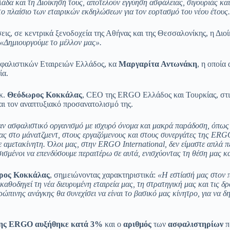
λλάδα και τη Διοίκησή τους, αποτελούν εγγύηση ασφάλειας, σιγουριάς κα
ο πλαίσιο των εταιρικών εκδηλώσεων για τον εορτασμό του νέου έτους.
ς, σε κεντρικά ξενοδοχεία της Αθήνας και της Θεσσαλονίκης, η Διο
«Δημιουργούμε το μέλλον μας».
σφαλιστικών Εταιρειών Ελλάδος, κα
Μαργαρίτα Αντωνάκη
, η οποία
ία.
 κ.
Θεόδωρος Κοκκάλας
, CEO της ERGO Ελλάδος και Τουρκίας, στις 
ι τον αναπτυξιακό προσανατολισμό της.
αν ασφαλιστικό οργανισμό με ισχυρό όνομα και μακρά παράδοση, όπως
ας στο μάνατζμεντ, στους εργαζόμενους και στους συνεργάτες της
ERG
ινε αμετακίνητη. Όλοι μας, στην ERGO
International
, δεν είμαστε απλά 
ισμένοι να επενδύσουμε περαιτέρω σε αυτά, ενισχύοντας τη θέση μας κ
ρος Κοκκάλας
, σημειώνοντας χαρακτηριστικά:
«Η εστίασή μας στον π
καθοδηγεί τη νέα διευρυμένη εταιρεία μας, τη στρατηγική μας και τις δ
ώπινης ανάγκης θα συνεχίσει να είναι το βασικό μας κίνητρο, για να δ
 της ERGO αυξήθηκε κατά 3%
και ο
αριθμός
των
ασφαλιστηρίων
π