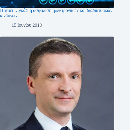
Πατάει …γκάζι η ασφάλιση ηλεκτρονικών και διαδικτυακών
κινδύνων
15 Ιουνίου 2018