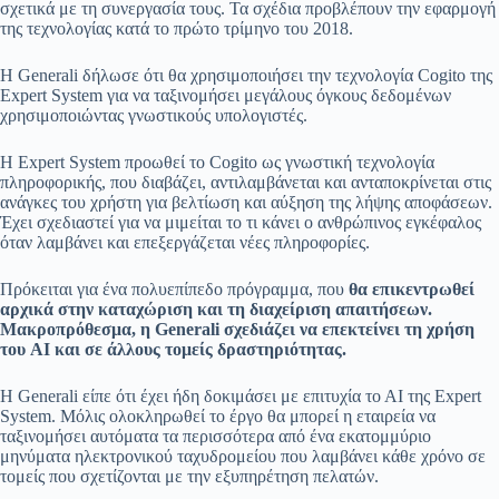
σχετικά με τη συνεργασία τους. Τα σχέδια προβλέπουν την εφαρμογή
της τεχνολογίας κατά το πρώτο τρίμηνο του 2018.
Η Generali δήλωσε ότι θα χρησιμοποιήσει την τεχνολογία Cogito της
Expert System για να ταξινομήσει μεγάλους όγκους δεδομένων
χρησιμοποιώντας γνωστικούς υπολογιστές.
Η Expert System προωθεί το Cogito ως γνωστική τεχνολογία
πληροφορικής, που διαβάζει, αντιλαμβάνεται και ανταποκρίνεται στις
ανάγκες του χρήστη για βελτίωση και αύξηση της λήψης αποφάσεων.
Έχει σχεδιαστεί για να μιμείται το τι κάνει ο ανθρώπινος εγκέφαλος
όταν λαμβάνει και επεξεργάζεται νέες πληροφορίες.
Πρόκειται για ένα πολυεπίπεδο πρόγραμμα, που
θα επικεντρωθεί
αρχικά στην καταχώριση και τη διαχείριση απαιτήσεων.
Μακροπρόθεσμα, η Generali σχεδιάζει να επεκτείνει τη χρήση
του AI και σε άλλους τομείς δραστηριότητας.
Η Generali είπε ότι έχει ήδη δοκιμάσει με επιτυχία το ΑΙ της Expert
System. Μόλις ολοκληρωθεί το έργο θα μπορεί η εταιρεία να
ταξινομήσει αυτόματα τα περισσότερα από ένα εκατομμύριο
μηνύματα ηλεκτρονικού ταχυδρομείου που λαμβάνει κάθε χρόνο σε
τομείς που σχετίζονται με την εξυπηρέτηση πελατών.