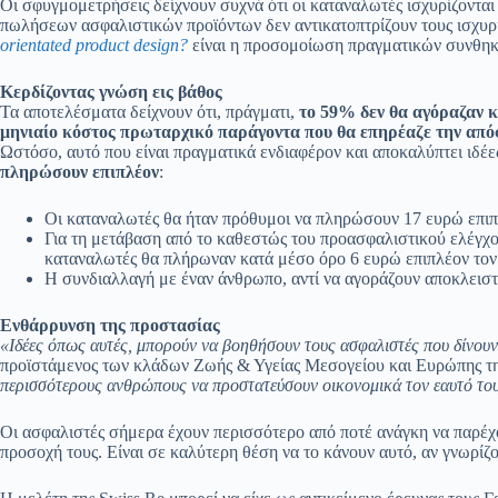
Οι σφυγμομετρήσεις δείχνουν συχνά ότι οι καταναλωτές ισχυρίζοντα
πωλήσεων ασφαλιστικών προϊόντων δεν αντικατοπτρίζουν τους ισχυρ
orientated product design?
είναι η προσομοίωση πραγματικών συνθηκών
Κερδίζοντας γνώση εις βάθος
Τα αποτελέσματα δείχνουν ότι, πράγματι,
το 59% δεν θα αγόραζαν 
μηνιαίο κόστος πρωταρχικό παράγοντα που θα επηρέαζε την από
Ωστόσο, αυτό που είναι πραγματικά ενδιαφέρον και αποκαλύπτει ιδέες
πληρώσουν επιπλέον
:
Οι καταναλωτές θα ήταν πρόθυμοι να πληρώσουν 17 ευρώ επιπλ
Για τη μετάβαση από το καθεστώς του προασφαλιστικού ελέγχο
καταναλωτές θα πλήρωναν κατά μέσο όρο 6 ευρώ επιπλέον τον
Η συνδιαλλαγή με έναν άνθρωπο, αντί να αγοράζουν αποκλειστι
Ενθάρρυνση της προστασίας
«Ιδέες όπως αυτές, μπορούν να βοηθήσουν τους ασφαλιστές που δίνουν
προϊστάμενος των κλάδων Ζωής & Υγείας Μεσογείου και Ευρώπης τ
περισσότερους ανθρώπους να προστατεύσουν οικονομικά τον εαυτό τους
Οι ασφαλιστές σήμερα έχουν περισσότερο από ποτέ ανάγκη να παρέ
προσοχή τους. Είναι σε καλύτερη θέση να το κάνουν αυτό, αν γνωρίζο