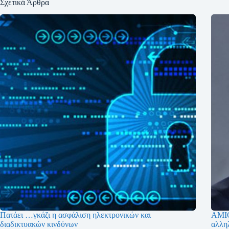
Σχετικά Άρθρα
Πατάει …γκάζι η ασφάλιση ηλεκτρονικών και
AMIC
διαδικτυακών κινδύνων
αλληλ