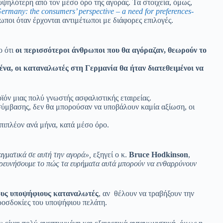
υψηλότερη από τον μέσο όρο της αγοράς. Τα στοιχεία, όμως,
Germany: the consumers’ perspective – a need for preferences-
ποι όταν έρχονται αντιμέτωποι με διάφορες επιλογές.
ο ότι
οι περισσότεροι άνθρωποι που θα αγόραζαν, θεωρούν το
ένα, οι καταναλωτές στη Γερμανία θα ήταν διατεθειμένοι να
όν μιας πολύ γνωστής ασφαλιστικής εταιρείας.
 σύμβασης, δεν θα μπορούσαν να υποβάλουν καμία αξίωση, οι
πιπλέον ανά μήνα, κατά μέσο όρο.
γματικά σε αυτή την αγορά»,
εξηγεί ο κ.
Bruce Hodkinson
,
ιερευνήσουμε το πώς τα ευρήματα αυτά μπορούν να ενθαρρύνουν
ους υποψήφιους καταναλωτές
, αν θέλουν να τραβήξουν την
προσδοκίες του υποψήφιου πελάτη.