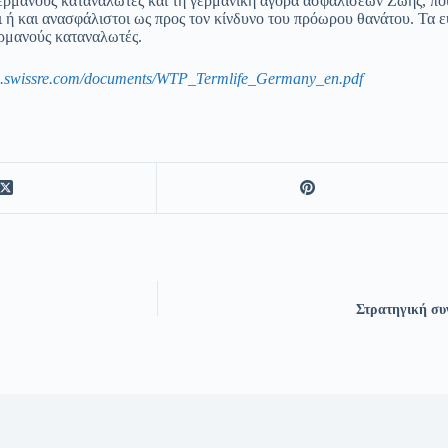
Γερμανούς καταναλωτές και τη γερμανική αγορά ασφαλίσεων Ζωής, που
οι ή και ανασφάλιστοι ως προς τον κίνδυνο του πρόωρου θανάτου. Τα
ρμανούς καταναλωτές.
a.swissre.com/documents/WTP_Termlife_Germany_en.pdf
Στρατηγική συ