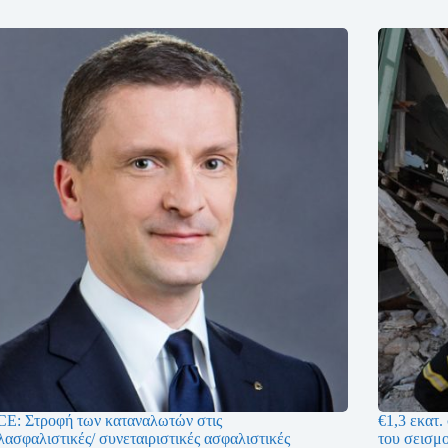
E: Στροφή των καταναλωτών στις
€1,3 εκατ.
ασφαλιστικές/ συνεταιριστικές ασφαλιστικές
του σεισμ