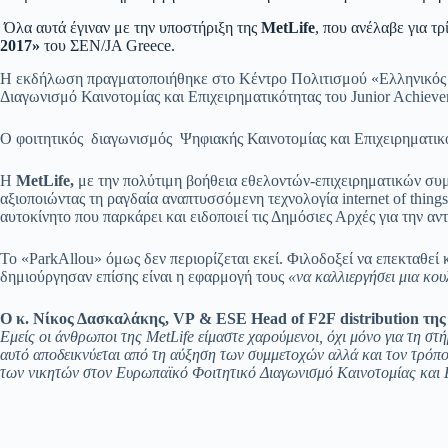
Όλα αυτά έγιναν με την υποστήριξη της
MetLife
, που ανέλαβε για τ
2017»
του ΣΕΝ/JA Greece.
Η εκδήλωση πραγματοποιήθηκε στο Κέντρο Πολιτισμού «Ελληνικός Κ
Διαγωνισμό Καινοτομίας και Επιχειρηματικότητας του Junior Achieve
Ο φοιτητικός διαγωνισμός Ψηφιακής Καινοτομίας και Επιχειρηματικ
H
MetLife
,
με την πολύτιμη βοήθεια εθελοντών-επιχειρηματικών συμ
αξιοποιώντας τη ραγδαία αναπτυσσόμενη τεχνολογία internet of thing
αυτοκίνητο που παρκάρει και ειδοποιεί τις Δημόσιες Αρχές για την αν
Το «ParkAllou» όμως δεν περιορίζεται εκεί. Φιλοδοξεί να επεκταθεί
δημιούργησαν επίσης είναι η εφαρμογή τους
«να καλλιεργήσει μια κο
Ο κ. Νίκος Δασκαλάκης,
VP
&
ESE
Head
of
F
2
F
distribution
της
Εμείς οι άνθρωποι της
MetLife
είμαστε χαρούμενοι, όχι μόνο για τη στ
αυτό αποδεικνύεται από τη αύξηση των συμμετοχών αλλά και τον τρόπο
των νικητών στον Ευρωπαϊκό Φοιτητικό Διαγωνισμό Καινοτομίας και 