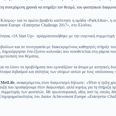
ρίτη συνεχόμενη χρονιά να στηρίξει τον θεσμό, του φοιτητικού διαγω
όσμος» και το πρώτο βραβείο κατέκτησε η ομάδα «ΡarkAllou», η ο
ment Europe «Εnterprise Challenge 2017», στο Ελσίνκι.
ότητας «JA Start Up» πραγματοποιήθηκε με την ευγενική συμμετοχή
βούλων και σε συνεργασία με διακεκριμένους καθηγητές στήριξε του
s, δημιούργησαν ένα έξυπνο κολονάκι που τοποθετείται στη ράμπα του
τιμετώπιση του θέματος.
 και να λύσει τα προβλήματα που εμποδίζουν τα άτομα με κινητικές 
υλτούρα σεβασμού και ισότητας των ατόμων αυτών με τους υπόλοιπους 
 ΜetLife
, αναφερόμενος στον διαγωνισμό δήλωσε
: «Ήταν η τρίτη χρ
ήριξη που προσφέρουμε στον διαγωνισμό, αλλά κυρίως για τη στήριξη πρ
 συμμετοχής των φοιτητών. Με πρωτοποριακές ιδέες από τις οποίες δύ
Επιχειρηματικότητας του
Junior
Achievement
Europe
«
Enterprise
Chal