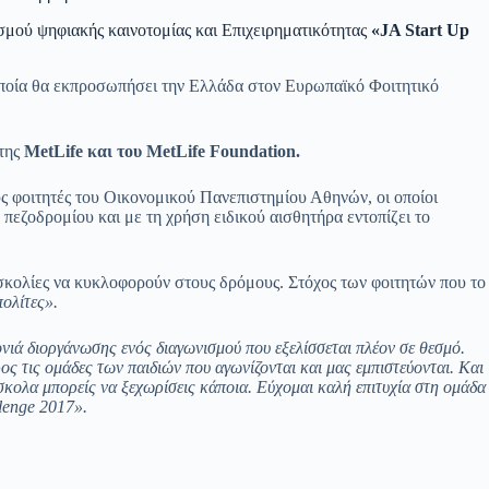
νισμού ψηφιακής καινοτομίας και Επιχειρηματικότητας
«JA Start Up
ποία θα εκπροσωπήσει την Ελλάδα στον Ευρωπαϊκό Φοιτητικό
 της
MetLife και του
MetLife
Foundation
.
ς φοιτητές του Οικονομικού Πανεπιστημίου Αθηνών, οι οποίοι
 πεζοδρομίου και με τη χρήση ειδικού αισθητήρα εντοπίζει το
δυσκολίες να κυκλοφορούν στους δρόμους. Στόχος των φοιτητών που το
πολίτες».
ονιά διοργάνωσης ενός διαγωνισμού που εξελίσσεται πλέον σε θεσμό.
ος τις ομάδες των παιδιών που αγωνίζονται και μας εμπιστεύονται. Και
σκολα μπορείς να ξεχωρίσεις κάποια. Εύχομαι καλή επιτυχία στη ομάδα
lenge
2017».