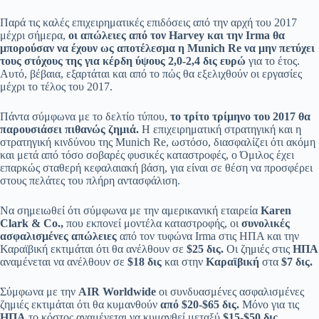
Παρά τις καλές επιχειρηματικές επιδόσεις από την αρχή του 2017
μέχρι σήμερα,
οι απώλειες από τον Harvey και την Irma θα
μπορούσαν να έχουν ως αποτέλεσμα η Munich Re να μην πετύχει
τους στόχους της για κέρδη ύψους 2,0-2,4 δις ευρώ
για το έτος.
Αυτό, βέβαια, εξαρτάται και από το πώς θα εξελιχθούν οι εργασίες
μέχρι το τέλος του 2017.
Πάντα σύμφωνα με το δελτίο τύπου,
το τρίτο τρίμηνο του 2017 θα
παρουσιάσει πιθανώς ζημιά.
Η επιχειρηματική στρατηγική και η
στρατηγική κινδύνου της Munich Re, ωστόσο, διασφαλίζει ότι ακόμη
και μετά από τόσο σοβαρές φυσικές καταστροφές, ο Όμιλος έχει
επαρκώς σταθερή κεφαλαιακή βάση, για είναι σε θέση να προσφέρει
στους πελάτες του πλήρη αντασφάλιση.
Να σημειωθεί ότι σύμφωνα με την αμερικανική εταιρεία
Karen
Clark & Co.,
που εκπονεί μοντέλα καταστροφής, οι
συνολικές
ασφαλισμένες απώλειες
από τον τυφώνα Irma στις ΗΠΑ και την
Καραϊβική εκτιμάται ότι θα ανέλθουν σε
$25 δις.
Οι ζημιές στις
ΗΠΑ
αναμένεται να ανέλθουν σε
$18 δις
και στην
Καραϊβική
στα
$7 δις.
Σύμφωνα με την
AIR Worldwide
οι συνδυασμένες ασφαλισμένες
ζημιές εκτιμάται ότι θα κυμανθούν
από $20-$65 δις.
Μόνο για τις
ΗΠΑ
το κόστος αναμένεται να κυμανθεί μεταξύ
$15-$50 δις.