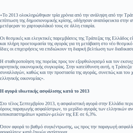
«Το 2013 ολοκληρώθηκαν τρία χρόνια από την ανάληψη από την Τράπ
επίπτωση της δημοσιονομικής κρίσης, οδήγησαν αναπόφευκτα στην αν
μετέφεραν το χαρτοφυλάκιό τους σε άλλη εταιρία.
Οι θεσμικές και ελεγκτικές παρεμβάσεις της Τράπεζας της Ελλάδος ε
και πλήρη προετοιμασία της αγοράς για τη μετάβαση στο νέο θεσμικό 
ίδιες οι επιχειρήσεις να επιδιώκουν τη διαρκή βελτίωση των διαδικ
Η σταθεροποίηση της πορείας προς τον εξορθολογισμό και τον εκσυγχ
αρνητικής οικονομικής συγκυρίας. Στην κατεύθυνση αυτή, η Τράπεζα
συναλλαγών, καθώς και την προστασία της αγοράς, συνεπώς και
του 
ελληνικής οικονομίας».
Η αγορά ιδιωτικής ασφάλισης κατά το 2013
Στο τέλος Σεπτεμβρίου 2013, η ασφαλιστική αγορά στην Ελλάδα περι
όρους παραγωγής ασφαλίστρων, το μερίδιο αγοράς των ελληνικών α
υποκαταστημάτων κρατών-μελών της ΕΕ σε 6,3%.
Όσον αφορά το βαθμό συγκέντρωσης, ως προς την παραγωγή ασφαλίστρω
ασφαλίσεις κατά ζημιών αντίστοιχα.