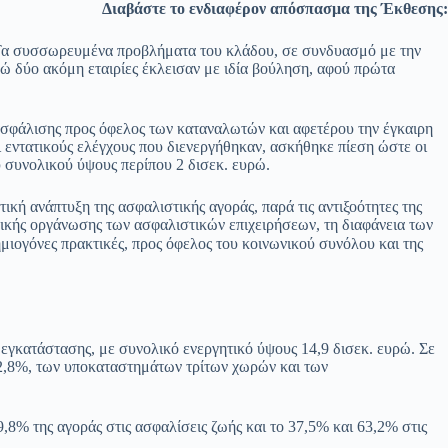
Διαβάστε το ενδιαφέρον απόσπασμα της Έκθεσης:
. Τα συσσωρευμένα προβλήματα του κλάδου, σε συνδυασμό με την
ώ δύο ακόμη εταιρίες έκλεισαν με ιδία βούληση, αφού πρώτα
ς ασφάλισης προς όφελος των καταναλωτών και αφετέρου την έγκαιρη
ι εντατικούς ελέγχους που διενεργήθηκαν, ασκήθηκε πίεση ώστε οι
υ συνολικού ύψους περίπου 2 δισεκ. ευρώ.
κή ανάπτυξη της ασφαλιστικής αγοράς, παρά τις αντιξοότητες της
ρικής οργάνωσης των ασφαλιστικών επιχειρήσεων, τη διαφάνεια των
ημιογόνες πρακτικές, προς όφελος του κοινωνικού συνόλου και της
εγκατάστασης, με συνολικό ενεργητικό ύψους 14,9 δισεκ. ευρώ. Σε
2,8%, των υποκαταστημάτων τρίτων χωρών και των
8% της αγοράς στις ασφαλίσεις ζωής και το 37,5% και 63,2% στις