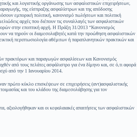
τικής και λογιστικής οργάνωσης των ασφαλιστικών επιχειρήσεων,
παραγωγής, της είσπραξης ασφαλίστρων και της απόδοσης
ρμόσουν εμπορική πολιτική, κανονισμό πωλήσεων και πολιτική
μελιώδεις αρχές που διέπουν τις συναλλαγές των ασφαλιστικών
φορών στην εποπτική αρχή. Η Πράξη 31/2013 “Κανονισμός
ουν να τηρούν οι διαμεσολαβητές κατά την προώθηση ασφαλιστικών
ικτική περι
πτωσιολογία αθέμιτων ή παραπλανητικών πρακτικών και
ικών πρακτόρων και παραγωγών ασφαλίσεων και Κανονισμός
χθέν από τους πελάτες ασφάλιστρο για ένα δίμηνο και,
σε ό,τι αφορά
σχύ από την 1 Ιανουαρίου 2014.
ναν πρώτο κύκλο επισκέψεων σε επιχειρήσεις (αντ)ασφαλιστικής
οιμασίας και του κλάδου της διαμεσολάβησης για τον
α, αξιολογήθηκαν και οι κεφαλαιακές απαιτήσεις των ασφαλιστικών