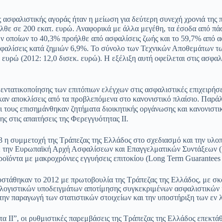
ς ασφαλιστικής αγοράς ήταν η μείωση για δεύτερη συνεχή χρονιά τη
νήλθε σε 200 εκατ. ευρώ. Αναφορικά με άλλα μεγέθη, τα έσοδα από
των οποίων το 40,3% προήλθε από ασφαλίσεις ζωής και το 59,7% από 
σφαλίσεις κατά ζημιών 6,9%. Το σύνολο των Τεχνικών Αποθεμάτων τ
υρώ (2012: 12,0 δισεκ. ευρώ). Η εξέλιξη αυτή οφείλεται στις ασφαλ
 εντατικοποίησης των επιτόπιων ελέγχων στις ασφαλιστικές επιχειρήσ
αν αποκλίσεις από τα προβλεπόμενα στο κανονιστικό πλαίσιο. Παράλ
και τους επισημάνθηκαν ζητήματα διοικητικής οργάνωσης και κανονισ
 στις απαιτήσεις της Φερεγγυότητας ΙΙ.
2013 η συμμετοχή της Τράπεζας της Ελλάδος στο σχεδιασμό και την 
με την Ευρωπαϊκή Αρχή Ασφαλίσεων και Επαγγελματικών Συντάξεων (
ροϊόντα με μακροχρόνιες
εγγυήσεις επιτοκίου (Long Term Guarantees
υστάθηκαν το 2012 με πρωτοβουλία της Τράπεζας της Ελλάδος, με σκ
λογιστικών υποδειγμάτων αποτίμησης συγκεκριμένων ασφαλιστικών κι
ην παραγωγή των στατιστικών στοιχείων και την υποστήριξη των εν λ
α ΙΙ”, οι ρυθμιστικές παρεμβάσεις της Τράπεζας της Ελλάδος επεκτά