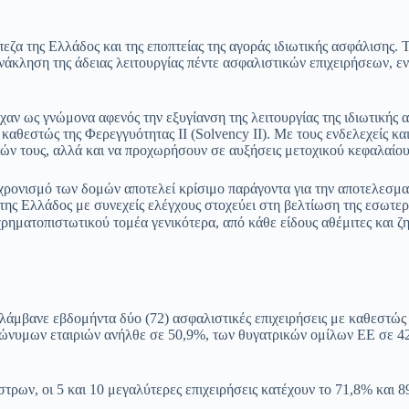
εζα της Ελλάδος και της εποπτείας της αγοράς ιδιωτικής ασφάλισης
άκληση της άδειας λειτουργίας πέντε ασφαλιστικών επιχειρήσεων, εν
ίχαν ως γνώμονα αφενός την εξυγίανση της λειτουργίας της ιδιωτική
καθεστώς της Φερεγγυότητας ΙΙ (Solvency II). Με τους ενδελεχείς κα
ασιών τους, αλλά και να προχωρήσουν σε αυξήσεις μετοχικού κεφαλαίο
ρονισμό των δομών αποτελεί κρίσιμο παράγοντα για την αποτελεσματι
 της Ελλάδος με συνεχείς ελέγχους στοχεύει στη βελτίωση της εσωτε
χρηματοπιστωτικού τομέα γενικότερα, από κάθε είδους αθέμιτες και ζ
λάμβανε εβδομήντα δύο (72) ασφαλιστικές επιχειρήσεις με καθεστώς 
νώνυμων εταιριών ανήλθε σε 50,9%, των θυγατρικών ομίλων ΕΕ σε 4
ν, οι 5 και 10 μεγαλύτερες επιχειρήσεις κατέχουν το 71,8% και 89,