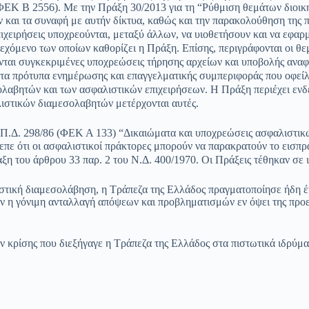
ΦΕΚ Β 2556). Με την Πράξη 30/2013 για τη “Ρύθμιση θεμάτων διοικη
ών
και τα συναφή με αυτήν δίκτυα, καθώς και την παρακολούθηση της 
πιχειρήσεις υποχρεούνται, μεταξύ άλλων, να υιοθετήσουν και να εφα
εχόμενο των οποίων καθορίζει η Πράξη. Επίσης, περιγράφονται οι θε
νται συγκεκριμένες υποχρεώσεις τήρησης αρχείων και υποβολής ανα
τα πρότυπα ενημέρωσης και επαγγελματικής συμπεριφοράς που οφείλ
ολαβητών και των ασφαλιστικών επιχειρήσεων. Η Πράξη περιέχει ενδε
ιστικών διαμεσολαβητών μετέρχονται αυτές.
το Π.Δ. 298/86 (ΦΕΚ Α 133) “Δικαιώματα και υποχρεώσεις ασφαλιστ
πε ότι οι ασφαλιστικοί πράκτορες μπορούν να παρακρατούν το εισπρα
η του άρθρου 33 παρ. 2 του Ν.Δ. 400/1970. Οι Πράξεις τέθηκαν σε ι
ιστική διαμεσολάβηση, η Τράπεζα της Ελλάδος πραγματοποίησε ήδη έ
η γόνιμη ανταλλαγή απόψεων και προβληματισμών εν όψει της προετ
κρίσης που διεξήγαγε η Τράπεζα της Ελλάδος στα πιστωτικά ιδρύματ