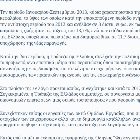
Την περίοδο Ιανουαρίου-Σεπτεμβρίου 2013, κύρια χαρακτηριστικά τη
κεφαλαίου, το ύψος των οποίων κατά την επισκοπούμενη περίοδο α
την αντίστοιχη περίοδο του 2012 και ανήλθαν σε 3 δισεκ. ευρώ, εκ 
ασφαλίσεις ζωής ήταν της τάξεως του 13,7%, ενώ των εσόδων από α
της Ελλάδος υποχώρησε περαιτέρω και διαμορφώθηκε σε 11,7 δισεκ. ε
υποχώρησης της νέας παραγωγής.
Κατά την ίδια περίοδο, η Τράπεζα της Ελλάδος συνέχισε την πολιτική
τα προβλεπόμενα εποπτικά μέτρα στις περιπτώσεις όπου παρατηρήθηκ
συναντήσεις με τις διοικήσεις και στελέχη των επιχειρήσεων, όπου 
προσαρμογής των πρακτικών της αγοράς και της εσωτερικής οργάνωσης
Στο πλαίσιο της εν λόγω προετοιμασίας, συνεχίστηκε και κατά το 
Συγκεκριμένα, η Τράπεζα της Ελλάδος συμμετείχε, σε συνεργασία 
οικονομικών επιπτώσεων μιας σειράς τροποποιήσεων που αφορούν π
Συνεχίστηκαν επίσης οι εργασίες των οκτώ Ομάδων Εργασίας, που σ
στοιχείων των επιχειρήσεων αλλά και τη δημιουργία κατάλληλων ανα
πραγματοποιήθηκε ο σχεδιασμός και η ανάπτυξη των λογισμικών για τ
Εκτός από τα μέτρα ενδιάμεσης εφαρμογής της Οδηγίας “Φερεγγυότητ