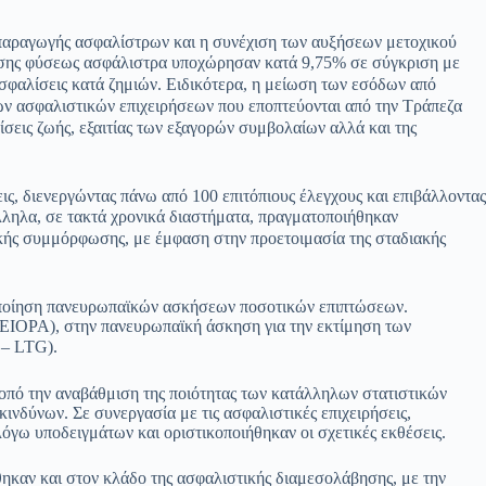
ς παραγωγής ασφαλίστρων και η συνέχιση των αυξήσεων μετοχικού
 πάσης φύσεως ασφάλιστρα υποχώρησαν κατά 9,75%
σε σύγκριση με
ασφαλίσεις κατά ζημιών. Ειδικότερα, η μείωση των εσόδων από
ων ασφαλιστικών επιχειρήσεων που εποπτεύονται από την Τράπεζα
ίσεις ζωής, εξαιτίας των εξαγορών συμβολαίων αλλά και της
εις, διενεργώντας πάνω από 100 επιτόπιους έλεγχους και επιβάλλοντας
ληλα, σε τακτά χρονικά διαστήματα, πραγμα
τοποιήθηκαν
τικής συμμόρφωσης, με έμφαση στην προετοιμασία της σταδιακής
υλοποίηση πανευρωπαϊκών ασκήσεων ποσοτικών επιπτώσεων.
EIOPA), στην πανευρωπαϊκή άσκηση για την εκτίμηση των
 – LTG).
οπό την αναβάθμιση της ποιότητας των κατάλληλων στατιστικών
νδύνων. Σε συνεργασία με τις ασφαλιστικές επιχειρήσεις,
όγω υποδειγμάτων και οριστικοποιήθηκαν οι σχετικές εκθέσεις.
θηκαν και στον κλάδο της ασφαλιστικής διαμεσολάβησης, με την