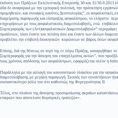
έκδοση των Πράξεων Εκτελεστικής Επιτροπής 30 και 31/30.9.2013 (
ιδία δε αναφορικά με την εμπορική πολιτική, την πρόσκτηση εργασι
προμηθειών, και συναφείς κανόνες Δεοντολογίας”, οι ασφαλιστικές ε
διαχείρισης παραγωγής και είσπραξης ασφαλίστρου, το ελάχιστο περι
επιχειρήσεων με τους ασφαλιστικούς διαμεσολαβητές, ενώ επιβάλλο
Συμπεριφοράς των (Αντ)ασφαλιστικών Διαμεσολαβητών” περιγράφει 
προϊόντων, τόσο έναντι του πελάτη όσο και έναντι των άλλων διαμεσ
προβλέπει την επιβολή διοικητικών κυρώσεων σε βάρος όσων ασφαλ
Επίσης, διά της θέσεως σε ισχύ της εν λόγω Πράξης, καταργήθηκε 
Συμπεριφοράς για την άσκηση του επαγγέλματος αυτών”, που προέβλε
τους χρόνους απόδοσης των ασφαλίστρων, εφαρμόζεται πλέον η διάταξ
Παράλληλα με την αλλαγή του κανονιστικού πλαισίου για την ασφαλ
διαμεσολάβησης με μεγάλη παραγωγή. Σκοπός των συναντήσεων ήταν 
ουσιαστικότερο ρόλο του στο καθεστώς της Φερεγγυότητας ΙΙ.
Τέλος, στο πλαίσιο της άσκησης προσομοίωσης ακραίων καταστάσεων 
εταιριών που αποτελούν θυγατρικές τραπεζών».