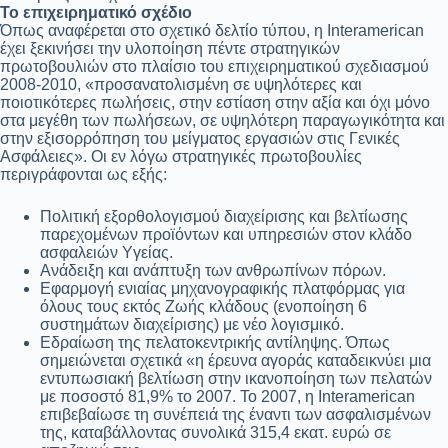
Το επιχειρηματικό σχέδιο
Όπως αναφέρεται στο σχετικό δελτίο τύπου, η Interamerican
έχει ξεκινήσει την υλοποίηση πέντε στρατηγικών
πρωτοβουλιών στο πλαίσιο του επιχειρηματικού σχεδιασμού
2008-2010, «προσανατολισμένη σε υψηλότερες και
ποιοτικότερες πωλήσεις, στην εστίαση στην αξία και όχι μόνο
στα μεγέθη των πωλήσεων, σε υψηλότερη παραγωγικότητα και
στην εξισορρόπηση του μείγματος εργασιών στις Γενικές
Ασφάλειες». Οι εν λόγω στρατηγικές πρωτοβουλίες
περιγράφονται ως εξής:
Πολιτική εξορθολογισμού διαχείρισης και βελτίωσης
παρεχομένων προϊόντων και υπηρεσιών στον κλάδο
ασφαλειών Yγείας.
Ανάδειξη και ανάπτυξη των ανθρωπίνων πόρων.
Εφαρμογή ενιαίας μηχανογραφικής πλατφόρμας για
όλους τους εκτός Ζωής κλάδους (ενοποίηση 6
συστημάτων διαχείρισης) με νέο λογισμικό.
Εδραίωση της πελατοκεντρικής αντίληψης. Όπως
σημειώνεται σχετικά «η έρευνα αγοράς καταδεικνύει μια
εντυπωσιακή βελτίωση στην ικανοποίηση των πελατών
με ποσοστό 81,9% το 2007. Το 2007, η Interamerican
επιβεβαίωσε τη συνέπειά της έναντι των ασφαλισμένων
της, καταβάλλοντας συνολικά 315,4 εκατ. ευρώ σε