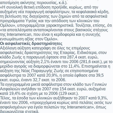
αποτίμηση ακίνητης περιουσίας, κ.ά.).
«Η συνολική θετική επίδοση προήλθε, κυρίως, από την
αυξημένη νέα παραγωγή ασφαλίστρων, τα κεφαλαιακά κέρδη,
τη βελτίωση της διαχείρισης των ζημιών από τα ασφαλιστικά
προγράμματα Yγείας και την απόδοση των κλινικών του
Ομίλου», υπογραμμίζεται χαρακτηριστικά. Τονίζεται, επίσης, ότι
«τα αποτελέσματα ανταποκρίνονται στους βασικούς στόχους
της Interamerican, που είναι η κερδοφορία και η συνεχής
ενσωμάτωση αξίας στον Όμιλο».
Οι ασφαλιστικές δραστηριότητες
Αξιόλογη αύξηση κατεγράφη σε όλες τις επιμέρους
ασφαλιστικές δραστηριότητες της Εταιρίας. Ειδικότερα, στον
κλάδο Ζωής η παραγωγή έφτασε στα 287,4 εκατ. ευρώ,
σημειώνοντας αύξηση 2,1% έναντι του 2006 (281,6 εκατ.), με το
μερίδιο αγοράς να διαμορφώνεται στο 11,4%. Επισημαίνεται η
αύξηση της Νέας Παραγωγής Ζωής σε ετησιοποιημένα
ασφάλιστρα το 2007 κατά 20,9%, η οποία έφθασε στα 39,5
εκατ. ευρώ, έναντι 32,7 εκατ. το 2006.
Τα εγγεγραμμένα μικτά ασφάλιστρα στον κλάδο των Γενικών
Ασφαλειών ανήλθαν το 2007 στα 154 εκατ. ευρώ, αυξημένα
κατά 19,4% σε σχέση με το 2006 (129 εκατ.).
Τέλος, τα έσοδα των κλινικών αυξήθηκαν το 2007 κατά 9,3%,
έναντι του 2006, «προερχόμενα κυρίως από πελάτες εκτός των
ασφαλισμένων για έγεία πελατών της Interamerican», όπως
διευκρινίζεται σχετικά.