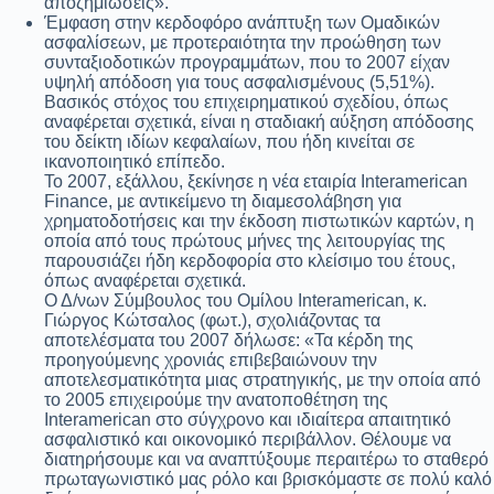
αποζημιώσεις».
Έμφαση στην κερδοφόρο ανάπτυξη των Ομαδικών
ασφαλίσεων, με προτεραιότητα την προώθηση των
συνταξιοδοτικών προγραμμάτων, που το 2007 είχαν
υψηλή απόδοση για τους ασφαλισμένους (5,51%).
Βασικός στόχος του επιχειρηματικού σχεδίου, όπως
αναφέρεται σχετικά, είναι η σταδιακή αύξηση απόδοσης
του δείκτη ιδίων κεφαλαίων, που ήδη κινείται σε
ικανοποιητικό επίπεδο.
Το 2007, εξάλλου, ξεκίνησε η νέα εταιρία Interamerican
Finance, με αντικείμενο τη διαμεσολάβηση για
χρηματοδοτήσεις και την έκδοση πιστωτικών καρτών, η
οποία από τους πρώτους μήνες της λειτουργίας της
παρουσιάζει ήδη κερδοφορία στο κλείσιμο του έτους,
όπως αναφέρεται σχετικά.
Ο Δ/νων Σύμβουλος του Ομίλου Interamerican, κ.
Γιώργος Κώτσαλος (φωτ.), σχολιάζοντας τα
αποτελέσματα του 2007 δήλωσε: «Τα κέρδη της
προηγούμενης χρονιάς επιβεβαιώνουν την
αποτελεσματικότητα μιας στρατηγικής, με την οποία από
το 2005 επιχειρούμε την ανατοποθέτηση της
Interamerican στο σύγχρονο και ιδιαίτερα απαιτητικό
ασφαλιστικό και οικονομικό περιβάλλον. Θέλουμε να
διατηρήσουμε και να αναπτύξουμε περαιτέρω το σταθερό
πρωταγωνιστικό μας ρόλο και βρισκόμαστε σε πολύ καλό