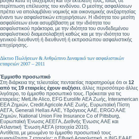
βοηθά κατά τη διαχείριση και την εκτέλεσή τους, ιδίως σε
περίπτωση επέλευσης του κινδύνου. Ο μεσίτης ασφαλίσεων
πρέπει να απολαμβάνει νομικής και οικονομικής ανεξαρτησίας
έναντι των ασφαλιστικών επιχειρήσεων. Η ιδιότητα του μεσίτη
ασφαλίσεων είναι ασυμβίβαστη με την ιδιότητα του
ασφαλιστικού πράκτορα, με την ιδιότητα του συνδεδεμένου
ασφαλιστικού διαμεσολαβητή καθώς και με την ιδιότητα του
γενικού διευθυντή ή διευθυντή ή εκπροσώπου ασφαλιστικής
επιχείρησης.
Δίκτυο Πωλήσεων & Ανθρώπινο Δυναμικό των ασφαλιστικών
εταιρειών 2007 – 2011
Έμμισθο προσωπικό
Στη διάρκεια της τελευταίας πενταετίας παρατηρούμε ότι οι
12
από τις 19 εταιρείες έχουν αυξήσει
, άλλες περισσότερο άλλες
λιγότερο, το έμμισθο προσωπικό τους. Πρόκειται για τις
εταιρείες: MetLife Alico, EFG Eurolife ΑΕΑ Ζωής, Interamerican
EEA Ζημιών, Credit Agricole AAE Ζωής, Ευρωπαϊκή Πίστη
ΑΕΓΑ, Generali Hellas AAE, Υδρόγειος ΑΑΕ, ERGO AAE
Ζημιών, National Union Fire Insurance Co of Pittsburg,
Ευρωπαϊκή Ένωσις ΑΕΕΓΑ, Διεθνής Ένωσις ΑΑΕ και
Ατλαντική Ένωση ΑΕΓΑ (στοιχεία 2010).
Αντίθετα, με μειωμένο το έμμισθο προσωπικό τους
εμφανίζονται 7 εταιρείες: η Εθνική Ασφαλιστική, η ING EAAE