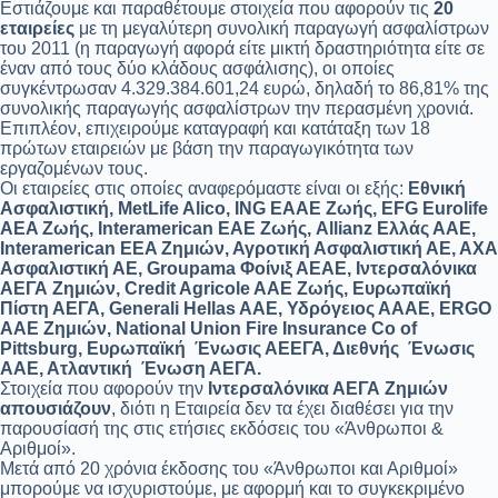
Εστιάζουμε και παραθέτουμε στοιχεία που αφορούν τις
20
εταιρείες
με τη μεγαλύτερη συνολική παραγωγή ασφαλίστρων
του 2011 (η παραγωγή αφορά είτε μικτή δραστηριότητα είτε σε
έναν από τους δύο κλάδους ασφάλισης), οι οποίες
συγκέντρωσαν 4.329.384.601,24 ευρώ, δηλαδή το 86,81% της
συνολικής παραγωγής ασφαλίστρων την περασμένη χρονιά.
Επιπλέον, επιχειρούμε καταγραφή και κατάταξη των 18
πρώτων εταιρειών με βάση την παραγωγικότητα των
εργαζομένων τους.
Οι εταιρείες στις οποίες αναφερόμαστε είναι οι εξής:
Εθνική
Ασφαλιστική, MetLife Alico, ING EAAE Zωής, EFG Eurolife
AEA Ζωής, Interamerican EAE Ζωής, Allianz Ελλάς ΑΑΕ,
Interamerican EEA Ζημιών, Αγροτική Ασφαλιστική ΑΕ, ΑΧΑ
Ασφαλιστική ΑΕ, Groupama Φοίνιξ ΑΕΑΕ, Ιντερσαλόνικα
ΑΕΓΑ Ζημιών, Credit Agricole AAE Ζωής, Ευρωπαϊκή
Πίστη ΑΕΓΑ, Generali Hellas AAE, Υδρόγειος ΑΑΑΕ, ERGO
AAE Zημιών, National Union Fire Insurance Co of
Pittsburg, Ευρωπαϊκή Ένωσις ΑΕΕΓΑ, Διεθνής Ένωσις
ΑΑΕ, Ατλαντική Ένωση ΑΕΓΑ.
Στοιχεία που αφορούν την
Ιντερσαλόνικα ΑΕΓΑ Ζημιών
απουσιάζουν
, διότι η Εταιρεία δεν τα έχει διαθέσει για την
παρουσίασή της στις ετήσιες εκδόσεις του «Άνθρωποι &
Αριθμοί».
Μετά από 20 χρόνια έκδοσης του «Άνθρωποι και Αριθμοί»
μπορούμε να ισχυριστούμε, με αφορμή και το συγκεκριμένο