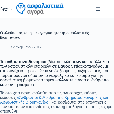
Μετάβαση
στο
Αρχείο
περιεχόμενο
Ο πληθυσμός και η παραγωγικότητα της ασφαλιστικής
βιομηχανίας
3 Δεκεμβρίου 2012
Το
ανθρώπινο δυναμικό
(δίκτυο πωλήσεων και υπάλληλοι)
των ασφαλιστικών εταιρειών
σε βάθος 5ετίας
καταγράφουμε
στη συνέχεια, προκειμένου να δείξουμε τις αυξομειώσεις που
παρατηρούνται σ’ αυτόν το νευραλγικό και κρίσιμο για την
ασφαλιστική βιομηχανία τομέα –άλλωστε, πάντα οι άνθρωποι
κάνουν τη διαφορά.
Τα στοιχεία έχουν αντληθεί από τις αντίστοιχες ετήσιες
εκδόσεις
«Άνθρωποι & Αριθμοί της Χρηματοοικονομικής και
Ασφαλιστικής Βιομηχανίας»
και βασίζονται στις απαντήσεις
των εταιρειών στα αντίστοιχα ερωτηματολόγια που τους είχαμε
απευθύνει.