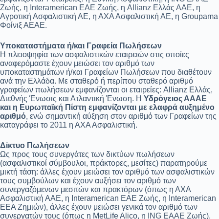
Ζωής, η Interamerican EAE Ζωής, η Allianz Ελλάς ΑΑΕ, η
Αγροτική Ασφαλιστική ΑΕ, η ΑΧΑ Ασφαλιστική ΑΕ, η Groupama
Φοίνιξ ΑΕΑΕ.
Υποκαταστήματα ή/και Γραφεία Πωλήσεων
Η πλειοψηφία των ασφαλιστικών εταιρειών στις οποίες
αναφερόμαστε έχουν μειώσει τον αριθμό των
υποκαταστημάτων ή/και Γραφείων Πωλήσεων που διαθέτουν
ανά την Ελλάδα. Με σταθερό ή περίπου σταθερό αριθμό
γραφείων πωλήσεων εμφανίζονται οι εταιρείες: Allianz Ελλάς,
Διεθνής Ένωσις και Ατλαντική Ένωση. Η
Υδρόγειος ΑΑΑΕ
και η Ευρωπαϊκή Πίστη εμφανίζονται με ελαφρά αυξημένο
αριθμό
, ενώ σημαντική αύξηση στον αριθμό των Γραφείων της
καταγράφει το 2011 η ΑΧΑ Ασφαλιστική.
Δίκτυο Πωλήσεων
Ως προς τους συνεργάτες των δικτύων πωλήσεων
(ασφαλιστικοί σύμβουλοι, πράκτορες, μεσίτες) παρατηρούμε
μικτή τάση: άλλες έχουν μειώσει τον αριθμό των ασφαλιστικών
τους συμβούλων και έχουν αυξήσει τον αριθμό των
συνεργαζόμενων μεσιτών και πρακτόρων (όπως η ΑΧΑ
Ασφαλιστική ΑΑΕ, η Interamerican EAE Ζωής, η Interamerican
EΕΑ Ζημιών), άλλες έχουν μειώσει γενικά τον αριθμό των
συνεργατών τους (όπως η MetLife Alico, η ING EAAE Ζωής),