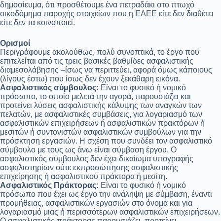
δημοσίευμα, ότι προσθέτουμε ένα πετραδάκι στο πτωχό
οικοδόμημα παροχής στοιχείων που η ΕΑΕΕ είτε δεν διαθέτει
είτε δεν τα κοινοποιεί.
Ορισμοί
Περιγράφουμε ακολούθως, πολύ συνοπτικά, το έργο που
επιτελείται από τις τρεις βασικές βαθμίδες ασφαλιστικής
διαμεσολάβησης –ίσως να περιττεύει, αφορά όμως κάποιους
(λίγους έστω) που ίσως δεν έχουν ξεκάθαρη εικόνα.
Ασφαλιστικός σύμβουλος:
Είναι το φυσικό ή νομικό
πρόσωπο, το οποίο μελετά την αγορά, παρουσιάζει και
προτείνει λύσεις ασφαλιστικής κάλυψης των αναγκών των
πελατών, με ασφαλιστικές συμβάσεις, για λογαριασμό των
ασφαλιστικών επιχειρήσεων ή ασφαλιστικών πρακτόρων ή
μεσιτών ή συντονιστών ασφαλιστικών συμβούλων για την
πρόσκτηση εργασιών. Η σχέση που συνδέει τον ασφαλιστικό
σύμβουλο με τους ως άνω είναι σύμβαση έργου. Ο
ασφαλιστικός σύμβουλος δεν έχει δικαίωμα υπογραφής
ασφαλιστηρίων ούτε εκπροσώπησης ασφαλιστικής
επιχείρησης ή ασφαλιστικού πράκτορα ή μεσίτη.
Ασφαλιστικός Πράκτορας:
Είναι το φυσικό ή νομικό
πρόσωπο που έχει ως έργο την ανάληψη με σύμβαση, έναντι
προμήθειας, ασφαλιστικών εργασιών στο όνομα και για
λογαριασμό μιας ή περισσότερων ασφαλιστικών επιχειρήσεων.
Ο ασφαλιστικός πράκτορας παρουσιάζει, προτείνει,