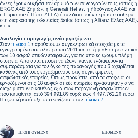
άλλες έχουν αυξήσει τον αριθμό των συνεργατών τους (όπως η
ERGO AAE Ζημιών, η Generali Hellas, η Υδρόγειος ΑΑΑΕ και
η Ευρωπαϊκή Πίστη ΑΕΓΑ) ή τον διατηρούν περίπου σταθερό
στη διάρκεια της τελευταίας 5ετίας (όπως η Allianz Ελλάς ΑΑΕ),
κ.ο.κ.
Αναλογία παραγωγής ανά εργαζόμενο
Στον
πίνακα 1
παραθέτουμε συγκεντρωτικά στοιχεία με τα
εγγεγραμμένα ασφάλιστρα του 2011 και το έμμισθο προσωπικό
των 18 ασφαλιστικών εταιρειών, για τις οποίες έχουμε πλήρη
στοιχεία. Από αυτά μπορεί να εξάγει κανείς ενδιαφέροντα
συμπεράσματα για τον όγκο της παραγωγής που διαχειρίζεται
καθένας από τους εργαζόμενους στις συγκεκριμένες
ασφαλιστικές εταιρείες. Όπως προκύπτει από τα στοιχεία, οι
εργαζόμενοι στις 18 ασφαλιστικές εταιρείες εργάστηκαν για να
διαχειριστούν ο καθένας εξ αυτών παραγωγή ασφαλίστρων
που κυμαίνεται από 394.991,89 ευρώ έως 4.497.762,26 ευρώ.
Η σχετική κατάταξη απεικονίζεται στον
πίνακα 2.
ΠΡΟΗΓΟΎΜΕΝΟ
ΕΠΌΜΕΝΟ