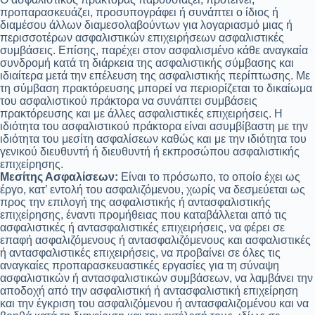
προπαρασκευάζει, προσυπογράφει ή συνάπτει ο ίδιος ή
διαμέσου άλλων διαμεσολαβούντων για λογαριασμό μιας ή
περισσοτέρων ασφαλιστικών επιχειρήσεων ασφαλιστικές
συμβάσεις. Επίσης, παρέχει στον ασφαλισμένο κάθε αναγκαία
συνδρομή κατά τη διάρκεια της ασφαλιστικής σύμβασης και
ιδιαίτερα μετά την επέλευση της ασφαλιστικής περίπτωσης. Με
τη σύμβαση πρακτόρευσης μπορεί να περιορίζεται το δικαίωμα
του ασφαλιστικού πράκτορα να συνάπτει συμβάσεις
πρακτόρευσης και με άλλες ασφαλιστικές επιχειρήσεις. Η
ιδιότητα του ασφαλιστικού πράκτορα είναι ασυμβίβαστη με την
ιδιότητα του μεσίτη ασφαλίσεων καθώς και με την ιδιότητα του
γενικού διευθυντή ή διευθυντή ή εκπροσώπου ασφαλιστικής
επιχείρησης.
Μεσίτης Ασφαλίσεων:
Είναι το πρόσωπο, το οποίο έχει ως
έργο, κατ’ εντολή του ασφαλιζόμενου, χωρίς να δεσμεύεται ως
προς την επιλογή της ασφαλιστικής ή αντασφαλιστικής
επιχείρησης, έναντι προμήθειας που καταβάλλεται από τις
ασφαλιστικές ή αντασφαλιστικές επιχειρήσεις, να φέρει σε
επαφή ασφαλιζόμενους ή αντασφαλιζόμενους και ασφαλιστικές
ή αντασφαλιστικές επιχειρήσεις, να προβαίνει σε όλες τις
αναγκαίες προπαρασκευαστικές εργασίες για τη σύναψη
ασφαλιστικών ή αντασφαλιστικών συμβάσεων, να λαμβάνει την
αποδοχή από την ασφαλιστική ή αντασφαλιστική επιχείρηση
και την έγκριση του ασφαλιζόμενου ή αντασφαλιζομένου και να