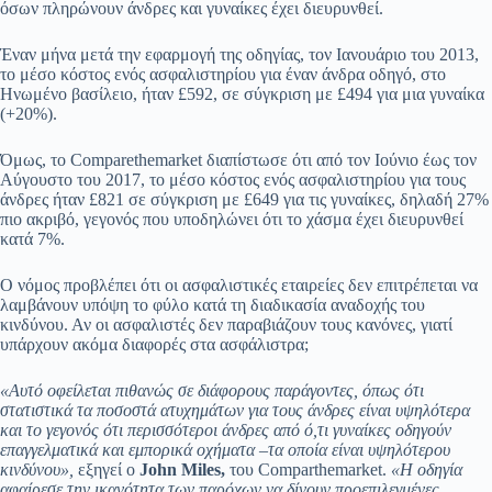
όσων πληρώνουν άνδρες και γυναίκες έχει διευρυνθεί.
Έναν μήνα μετά την εφαρμογή της οδηγίας, τον Ιανουάριο του 2013,
το μέσο κόστος ενός ασφαλιστηρίου για έναν άνδρα οδηγό, στο
Ηνωμένο βασίλειο, ήταν £592, σε σύγκριση με £494 για μια γυναίκα
(+20%).
Όμως, το Comparethemarket διαπίστωσε ότι από τον Ιούνιο έως τον
Αύγουστο του 2017, το μέσο κόστος ενός ασφαλιστηρίου για τους
άνδρες ήταν £821 σε σύγκριση με £649 για τις γυναίκες, δηλαδή 27%
πιο ακριβό, γεγονός που υποδηλώνει ότι το χάσμα έχει διευρυνθεί
κατά 7%.
Ο νόμος προβλέπει ότι οι ασφαλιστικές εταιρείες δεν επιτρέπεται να
λαμβάνουν υπόψη το φύλο κατά τη διαδικασία αναδοχής του
κινδύνου. Αν οι ασφαλιστές δεν παραβιάζουν τους κανόνες, γιατί
υπάρχουν ακόμα διαφορές στα ασφάλιστρα;
«Αυτό οφείλεται πιθανώς σε διάφορους παράγοντες, όπως ότι
στατιστικά τα ποσοστά ατυχημάτων για τους άνδρες είναι υψηλότερα
και το γεγονός ότι περισσότεροι άνδρες από ό,τι γυναίκες οδηγούν
επαγγελματικά και εμπορικά οχήματα –τα οποία είναι υψηλότερου
κινδύνου»,
εξηγεί ο
John Miles,
του Comparthemarket.
«Η οδηγία
αφαίρεσε την ικανότητα των παρόχων να δίνουν προεπιλεγμένες