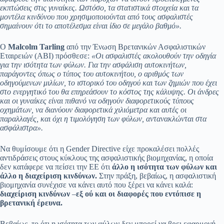
εκπτώσεις στις γυναίκες. Ωστόσο, τα στατιστικά στοιχεία και τα
μοντέλα κινδύνου που χρησιμοποιούνται από τους ασφαλιστές
σημαίνουν ότι το αποτέλεσμα είναι ίδιο σε μεγάλο βαθμό».
Ο
Malcolm Tarling
από την Ένωση Βρετανικών Ασφαλιστικών
Εταιρειών (ABI) πρόσθεσε:
«Οι ασφαλιστές ακολουθούν την οδηγία
για την ισότητα των φύλων. Για την ασφάλιση αυτοκινήτων,
παράγοντες όπως ο τύπος του αυτοκινήτου, ο αριθμός των
οδηγούμενων μιλίων, το ιστορικό του οδηγού και των ζημιών που έχει
στο ενεργητικό του θα επηρεάσουν το κόστος της κάλυψης. Οι άνδρες
και οι γυναίκες είναι πιθανό να οδηγούν διαφορετικούς τύπους
οχημάτων, να διανύουν διαφορετικά χιλιόμετρα και αυτές οι
παραλλαγές, και όχι η τιμολόγηση των φύλων, αντανακλώνται στα
ασφάλιστρα».
Να θυμίσουμε ότι η Gender Directive είχε προκαλέσει πολλές
αντιδράσεις στους κύκλους της ασφαλιστικής βιομηχανίας, η οποία
δεν κατάφερε να πείσει την ΕΕ ότι
άλλο η ισότητα των φύλων και
άλλο η διαχείριση κινδύνων.
Στην πράξη, βεβαίως, η ασφαλιστική
βιομηχανία συνέχισε να κάνει αυτό που ξέρει να κάνει καλά:
διαχείριση κινδύνων
–
εξ ού και οι διαφορές που εντόπισε η
βρετανική έρευνα.
Βεβαίως, το ότι η ισότητα των φύλων δεν μπορεί να βρει εφαρμογή