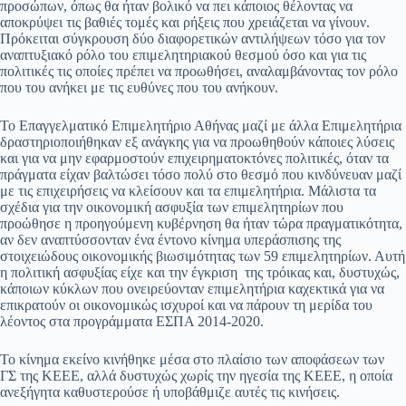
προσώπων, όπως θα ήταν βολικό να πει κάποιος θέλοντας να
αποκρύψει τις βαθιές τομές και ρήξεις που χρειάζεται να γίνουν.
Πρόκειται σύγκρουση δύο διαφορετικών αντιλήψεων τόσο για τον
αναπτυξιακό ρόλο του επιμελητηριακού θεσμού όσο και για τις
πολιτικές τις οποίες πρέπει να προωθήσει, αναλαμβάνοντας τον ρόλο
που του ανήκει με τις ευθύνες που του ανήκουν.
Το Επαγγελματικό Επιμελητήριο Αθήνας μαζί με άλλα Επιμελητήρια
δραστηριοποιήθηκαν εξ ανάγκης για να προωθηθούν κάποιες λύσεις
και για να μην εφαρμοστούν επιχειρηματοκτόνες πολιτικές, όταν τα
πράγματα είχαν βαλτώσει τόσο πολύ στο θεσμό που κινδύνευαν μαζί
με τις επιχειρήσεις να κλείσουν και τα επιμελητήρια. Μάλιστα τα
σχέδια για την οικονομική ασφυξία των επιμελητηρίων που
προώθησε η προηγούμενη κυβέρνηση θα ήταν τώρα πραγματικότητα,
αν δεν αναπτύσσονταν ένα έντονο κίνημα υπεράσπισης της
στοιχειώδους οικονομικής βιωσιμότητας των 59 επιμελητηρίων. Αυτή
η πολιτική ασφυξίας είχε και την έγκριση της τρόικας και, δυστυχώς,
κάποιων κύκλων που ονειρεύονταν επιμελητήρια καχεκτικά για να
επικρατούν οι οικονομικώς ισχυροί και να πάρουν τη μερίδα του
λέοντος στα προγράμματα ΕΣΠΑ 2014-2020.
Το κίνημα εκείνο κινήθηκε μέσα στο πλαίσιο των αποφάσεων των
ΓΣ της ΚΕΕΕ, αλλά δυστυχώς χωρίς την ηγεσία της ΚΕΕΕ, η οποία
ανεξήγητα καθυστερούσε ή υποβάθμιζε αυτές τις κινήσεις.