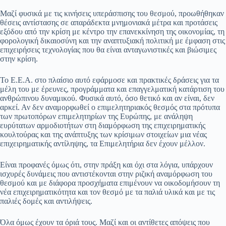
Μαζί φυσικά με τις κινήσεις υπεράσπισης του θεσμού, προωθήθηκαν
θέσεις αντίστασης σε απαράδεκτα μνημονιακά μέτρα και προτάσεις
εξόδου από την κρίση με κέντρο την επανεκκίνηση της οικονομίας, τη
φορολογική δικαιοσύνη και την αναπτυξιακή πολιτική με έμφαση στις
επιχειρήσεις τεχνολογίας που θα είναι ανταγωνιστικές και βιώσιμες
στην κρίση.
Το Ε.Ε.Α. στο πλαίσιο αυτό εφάρμοσε και πρακτικές δράσεις για τα
μέλη του με έρευνες, προγράμματα και επαγγελματική κατάρτιση του
ανθρώπινου δυναμικού. Φυσικά αυτό, όσο θετικό και αν είναι, δεν
αρκεί. Αν δεν αναμορφωθεί ο επιμελητηριακός θεσμός στα πρότυπα
των πρωτοπόρων επιμελητηρίων της Ευρώπης, με ανάληψη
ευρύτατων αρμοδιοτήτων στη διαμόρφωση της επιχειρηματικής
κουλτούρας και της ανάπτυξης των κρίσιμων στοιχείων μια νέας
επιχειρηματικής αντίληψης, τα Επιμελητήρια δεν έχουν μέλλον.
Είναι προφανές όμως ότι, στην πράξη και όχι στα λόγια, υπάρχουν
ισχυρές δυνάμεις που αντιστέκονται στην ριζική αναμόρφωση του
θεσμού και με διάφορα προσχήματα επιμένουν να οικοδομήσουν τη
νέα επιχειρηματικότητα και τον θεσμό με τα παλιά υλικά και με τις
παλιές δομές και αντιλήψεις.
Όλα όμως έχουν τα όριά τους. Μαζί και οι αντίθετες απόψεις που