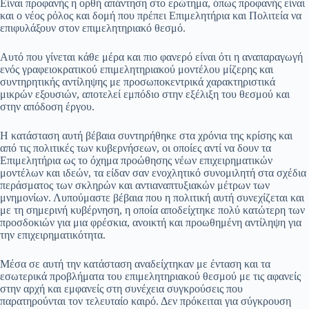
Είναι προφανής η ορθή απάντηση στο ερώτημα, όπως προφανής είναι
και ο νέος ρόλος και δομή που πρέπει Επιμελητήρια και Πολιτεία να
επιφυλάξουν στον επιμελητηριακό θεσμό.
Αυτό που γίνεται κάθε μέρα και πιο φανερό είναι ότι η αναπαραγωγή
ενός γραφειοκρατικού επιμελητηριακού μοντέλου μίζερης και
συντηρητικής αντίληψης με προσωποκεντρικά χαρακτηριστικά
μικρών εξουσιών, αποτελεί εμπόδιο στην εξέλιξη του θεσμού και
στην απόδοση έργου.
Η κατάσταση αυτή βέβαια συντηρήθηκε στα χρόνια της κρίσης και
από τις πολιτικές των κυβερνήσεων, οι οποίες αντί να δουν τα
Επιμελητήρια ως το όχημα προώθησης νέων επιχειρηματικών
μοντέλων και ιδεών, τα είδαν σαν ενοχλητικό συνομιλητή στα σχέδια
περάσματος των σκληρών και αντιαναπτυξιακών μέτρων των
μνημονίων. Λυπούμαστε βέβαια που η πολιτική αυτή συνεχίζεται και
με τη σημερινή κυβέρνηση, η οποία αποδείχτηκε πολύ κατώτερη των
προσδοκιών για μια φρέσκια, ανοικτή και προωθημένη αντίληψη για
την επιχειρηματικότητα.
Μέσα σε αυτή την κατάσταση αναδείχτηκαν με ένταση και τα
εσωτερικά προβλήματα του επιμελητηριακού θεσμού με τις αφανείς
στην αρχή και εμφανείς στη συνέχεια συγκρούσεις που
παρατηρούνται τον τελευταίο καιρό. Δεν πρόκειται για σύγκρουση