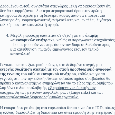
Δεδομένου αυτού, συνιστάται στις χώρες μέλη να διασφαλίζουν ότι
δεν θα εφαρμόζονται ιδιαίτερα περιοριστικοί όροι στην πρώτη
κατηγορία σε σχέση με τη δεύτερη, καθώς αυτό θα επιφέρει μια
λιγότερο δημιουργική-αναπτυξιακή-ευέλικτη και, εν τέλει, λιγότερο
φιλική προς τον καταναλωτή αγορά.
Μεγάλη προσοχή απαιτείται σε σχέση με την
ύπαρξη
«οικονομικών κινήτρων»
, καθώς οι παραγωγικές στοχοθεσίες
– bonus μπορούν να επηρεάσουν τον διαμεσολαβούντα προς
μια κατεύθυνση, πιθανόν ζημιώνοντας έτσι τον τελικό
καταναλωτή.
Γενικότερα στο εξωτερικό υπάρχει, στη δεδομένη στιγμή, μια
ενεργής συζήτηση σχετικά με τον σαφή προσδιορισμό-αναφορά
της έννοιας του κάθε οικονομικού κινήτρου
, καθώς και για το
γεγονός ότι πριν την τελική σύναψη ασφαλιστηρίου συμβολαίου θα
πρέπει ο καταναλωτής να ενημερώνεται για το είδος της αμοιβής που
λαμβάνει ο διαμεσολαβητής,
εξαιρούμενων από αυτήν την
υποχρέωση των μεγάλων ασφαλιστηρίων (
Large
risks
) και των
αντασφαλιστικών διαμεσολαβητικών εργασιών.
Η επικρατέστερη άποψη στα ευρωπαϊκά forum είναι ότι η IDD, ούτως
ή άλλως, διασφαλίζει τη διαφάνεια και δίνει έμφαση στην ενημέρωση