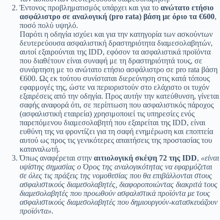
Έντονος προβληματισμός υπάρχει και για το
ανώτατο ετήσιο
ασφάλιστρο σε αναλογική (
pro
rata
) βάση
με όριο τα €600
,
ποσό πολύ υψηλό.
Παρότι η οδηγία ισχύει και για την κατηγορία των ασκούντων
δευτερεύουσα ασφαλιστική δραστηριότητα διαμεσολαβητών,
αυτοί εξαιρούνται της IDD, εφόσον τα ασφαλιστικά προϊόντα
που διαθέτουν είναι συναφή με τη δραστηριότητά τους, σε
συνάρτηση με το ανώτατο ετήσιο ασφάλιστρο σε pro rata βάση
€600. Ως εκ τούτου συνίσταται διερεύνηση στις κατά τόπους
εφαρμογές της, ώστε να περιοριστούν στο ελάχιστο οι τυχόν
εξαιρέσεις από την οδηγία. Προς αυτήν την κατεύθυνση, γίνεται
σαφής αναφορά ότι, σε περίπτωση που ασφαλιστικός πάροχος
(ασφαλιστική εταιρεία) χρησιμοποιεί τις υπηρεσίες ενός
παρεπόμενου διαμεσολαβητή που εξαιρείται της IDD, είναι
ευθύνη της να φροντίζει για τη σαφή ενημέρωση και εποπτεία
αυτού ως προς τις γενικότερες απαιτήσεις της προστασίας του
καταναλωτή.
Όπως αναφέρεται στην
αιτιολογική σκέψη 72 της
IDD
,
«είναι
υψίστης σημασίας ο Όρος της αναλογικότητας να εφαρμόζεται
σε όλες τις πράξεις της νομοθεσίας που θα επιβάλλονται στους
ασφαλιστικούς διαμεσολαβητές, διαφοροποιώντας διακριτά τους
διαμεσολαβητές που προωθούν ασφαλιστικά προϊόντα με τους
ασφαλιστικούς διαμεσολαβητές που δημιουργούν-κατασκευάζουν
προϊόντα».