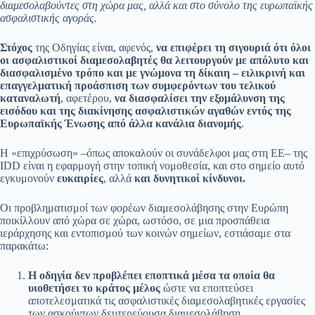
διαμεσολαβούντες στη χώρα μας, αλλά και στο σύνολο της ευρωπαϊκής
ασφαλιστικής αγοράς.
Στόχος
της Οδηγίας είναι, αφενός,
να επιφέρει τη σιγουριά ότι
όλοι
οι ασφαλιστικοί διαμεσολαβητές θα λειτουργούν με απόλυτο και
διασφαλισμένο τρόπο και με γνώμονα τη δίκαιη – ειλικρινή και
επαγγελματική προάσπιση των συμφερόντων του τελικού
καταναλωτή
, αφετέρου,
να διασφαλίσει την εξομάλυνση της
εισόδου και της διακίνησης ασφαλιστικών αγαθών εντός της
Ευρωπαϊκής Ένωσης από άλλα κανάλια διανομής
.
Η «επιχρύσωση» –όπως αποκαλούν οι συνάδελφοι μας στη ΕΕ– της
IDD είναι η εφαρμογή στην τοπική νομοθεσία, και στο σημείο αυτό
εγκυμονούν
ευκαιρίες
, αλλά
και δυνητικοί κίνδυνοι.
Οι προβληματισμοί των φορέων διαμεσολάβησης στην Ευρώπη
ποικίλλουν από χώρα σε χώρα, ωστόσο, σε μια προσπάθεια
ιεράρχησης και εντοπισμού των κοινών σημείων, εστιάσαμε στα
παρακάτω:
Η οδηγία δεν προβλέπει εποπτικά μέσα τα οποία θα
υιοθετήσει το κράτος μέλος
ώστε να εποπτεύσει
αποτελεσματικά τις ασφαλιστικές διαμεσολαβητικές εργασίες
των ασκούντων δευτερεύουσα διαμεσολάβηση.