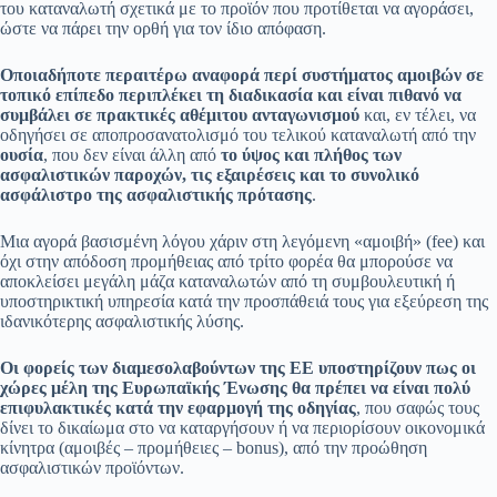
του καταναλωτή σχετικά με το προϊόν που προτίθεται να αγοράσει,
ώστε να πάρει την ορθή για τον ίδιο απόφαση.
Οποιαδήποτε περαιτέρω αναφορά περί συστήματος αμοιβών σε
τοπικό επίπεδο περιπλέκει τη διαδικασία και είναι πιθανό να
συμβάλει σε πρακτικές αθέμιτου ανταγωνισμού
και, εν τέλει, να
οδηγήσει σε αποπροσανατολισμό του τελικού καταναλωτή από την
ουσία
, που δεν είναι άλλη από
το ύψος και πλήθος των
ασφαλιστικών παροχών, τις εξαιρέσεις και το συνολικό
ασφάλιστρο της ασφαλιστικής πρότασης
.
Μια αγορά βασισμένη λόγου χάριν στη λεγόμενη «αμοιβή» (fee) και
όχι στην απόδοση προμήθειας από τρίτο φορέα θα μπορούσε να
αποκλείσει μεγάλη μάζα καταναλωτών από τη συμβουλευτική ή
υποστηρικτική υπηρεσία κατά την προσπάθειά τους για εξεύρεση της
ιδανικότερης ασφαλιστικής λύσης.
Οι φορείς των διαμεσολαβούντων της ΕΕ υποστηρίζουν πως οι
χώρες μέλη της Ευρωπαϊκής Ένωσης θα πρέπει να είναι πολύ
επιφυλακτικές κατά την εφαρμογή της οδηγίας
, που σαφώς τους
δίνει το δικαίωμα στο να καταργήσουν ή να περιορίσουν οικονομικά
κίνητρα (αμοιβές – προμήθειες – bonus), από την προώθηση
ασφαλιστικών προϊόντων.