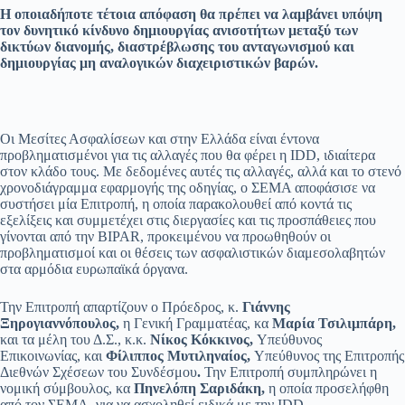
Η οποιαδήποτε τέτοια απόφαση θα πρέπει να λαμβάνει υπόψη
τον δυνητικό κίνδυνο δημιουργίας ανισοτήτων μεταξύ των
δικτύων διανομής, διαστρέβλωσης του ανταγωνισμού και
δημιουργίας μη αναλογικών διαχειριστικών βαρών.
Οι Μεσίτες Ασφαλίσεων και στην Ελλάδα είναι έντονα
προβληματισμένοι για τις αλλαγές που θα φέρει η IDD, ιδιαίτερα
στον κλάδο τους. Με δεδομένες αυτές τις αλλαγές, αλλά και το στενό
χρονοδιάγραμμα εφαρμογής της οδηγίας, ο ΣΕΜΑ αποφάσισε να
συστήσει μία Επιτροπή, η οποία παρακολουθεί από κοντά τις
εξελίξεις και συμμετέχει στις διεργασίες και τις προσπάθειες που
γίνονται από την BIPAR, προκειμένου να προωθηθούν οι
προβληματισμοί και οι θέσεις των ασφαλιστικών διαμεσολαβητών
στα αρμόδια ευρωπαϊκά όργανα.
Την Επιτροπή απαρτίζουν ο Πρόεδρος, κ.
Γιάννης
Ξηρογιαννόπουλος,
η Γενική Γραμματέας, κα
Μαρία Τσιλιμπάρη,
και τα μέλη του Δ.Σ., κ.κ.
Νίκος Κόκκινος,
Υπεύθυνος
Επικοινωνίας, και
Φίλιππος Μυτιληναίος,
Υπεύθυνος της Επιτροπής
Διεθνών Σχέσεων του Συνδέσμου
.
Την Επιτροπή συμπληρώνει η
νομική σύμβουλος, κα
Πηνελόπη Σαριδάκη,
η οποία προσελήφθη
από τον ΣΕΜΑ, για να ασχοληθεί ειδικά με την IDD.