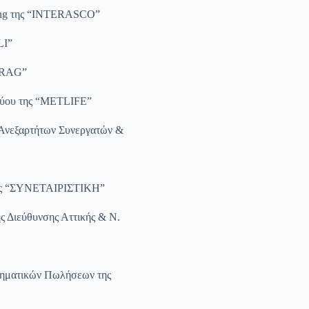
ing της “INTERASCO”
LI”
ARAG”
τύου της “METLIFE”
Ανεξαρτήτων Συνεργατών &
 της “ΣΥΝΕΤΑΙΡΙΣΤΙΚΗ”
ς Διεύθυνσης Αττικής & Ν.
ιρηματικών Πωλήσεων της