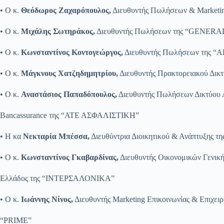
• Ο κ.
Θεόδωρος Ζαχαρόπουλος,
Διευθυντής Πωλήσεων & Market
• Ο κ.
Μιχάλης Σωτηράκος,
Διευθυντής Πωλήσεων της “GENERA
• Ο κ.
Κωνσταντίνος Κοντογεώργος,
Διευθυντής Πωλήσεων της “
• O κ.
Μάγκνους Χατζηδημητρίου,
Διευθυντής Πρακτορειακού Δικ
• Ο κ.
Αναστάσιος Παπαδόπουλος,
Διευθυντής Πωλήσεων Δικτύου 
Bancassurance της “ΑΤΕ ΑΣΦΑΛΙΣΤΙΚΗ”
• Η κα
Νεκταρία Μπέσσα,
Διευθύντρια Διοικητικού & Ανάπτυξης
• Ο κ.
Κωνσταντίνος Γκαβαρδίνας,
Διευθυντής Οικονομικών Γενική
Ελλάδος της “ΙΝΤΕΡΣΑΛΟΝΙΚΑ”
• O κ.
Ιωάννης Νίνος,
Διευθυντής Marketing Επικοινωνίας & Επιχε
“PRIME”