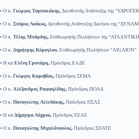
• Ο κ.
Γιώργος Ταμπακάκης
, Διευθυντής Ανάπτυξης της “ΥΔΡΟΓΕ
• Ο κ.
Σπύρος Λούκος,
Διευθυντής Ανάπτυξης Δικτύου της “ΔΥΝΑΜΙ
• Ο κ.
Τέλης Μπάρδης,
Επιθεωρητής Πωλήσεων της “ΑΤΛΑΝΤΙΚ
• Ο κ.
Δημήτρης Κύρογλου,
Επιθεωρητής Πωλήσεων “AIGAION”
• Η κα
Ελένη Γρυπάρη,
Πρόεδρος ΕΑΔΕ
• Ο κ.
Γιώργος Kαραβίας,
Πρόεδρος ΣΕΜΑ
• Ο κ.
Αλέξανδρος Ραφαηλίδης,
Πρόεδρος ΠΟΑΔ
• Ο κ.
Παναγιώτης Λελεδάκης,
Πρόεδρος ΠΣΑΣ
• Η κα
Δήμητρα Λύχρου,
Πρόεδρος ΕΕΑΕ
• Ο κ.
Παναγιώτης Μιχαλόπουλος,
Πρόεδρος ΣΠΑΤΕ