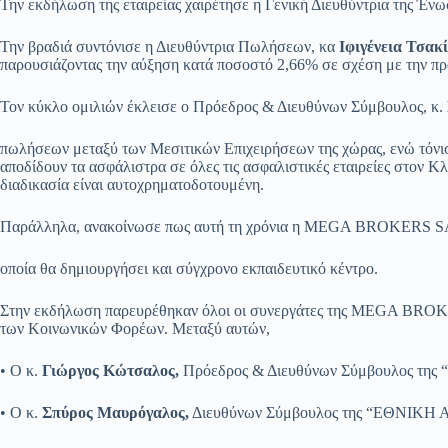
Την εκδήλωση της εταιρείας χαιρέτησε η Γενική Διευθύντρια της Έ
Την βραδιά συντόνισε η Διευθύντρια Πωλήσεων, κα
Ιφιγένεια Τσακ
παρουσιάζοντας την αύξηση κατά ποσοστό 2,66% σε σχέση με την προ
Τον κύκλο ομιλιών έκλεισε ο Πρόεδρος & Διευθύνων Σύμβουλος, κ.
πωλήσεων μεταξύ των Μεσιτικών Επιχειρήσεων της χώρας, ενώ τόνισε 
αποδίδουν τα ασφάλιστρα σε όλες τις ασφαλιστικές εταιρείες στον Κ
διαδικασία είναι αυτοχρηματοδοτουμένη.
Παράλληλα, ανακοίνωσε πως αυτή τη χρόνια η MEGA BROKERS SA σκοπ
οποία θα δημιουργήσει και σύγχρονο εκπαιδευτικό κέντρο.
Στην εκδήλωση παρευρέθηκαν όλοι οι συνεργάτες της MEGA BROKER
των Κοινωνικών Φορέων. Μεταξύ αυτών,
• Ο κ.
Γιώργος Κώτσαλος,
Πρόεδρος & Διευθύνων Σύμβουλος τ
• Ο κ.
Σπύρος Μαυρόγαλος,
Διευθύνων Σύμβουλος της “ΕΘΝΙΚΗ