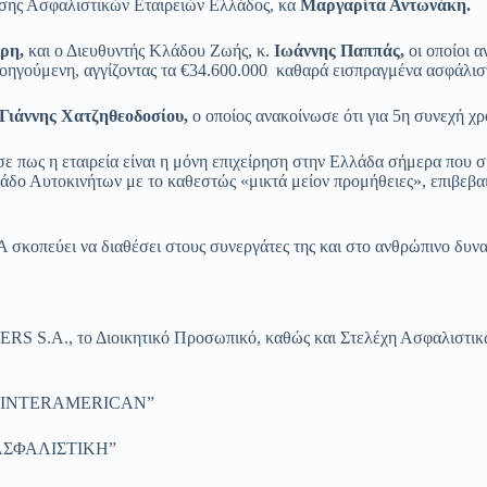
νωσης Ασφαλιστικών Εταιρειών Ελλάδος, κα
Μαργαρίτα Αντωνάκη.
ίρη,
και ο Διευθυντής Κλάδου Ζωής, κ.
Ιωάννης Παππάς,
οι οποίοι α
ηγούμενη, αγγίζοντας τα €34.600.000 καθαρά εισπραγμένα ασφάλιστρ
Γιάννης Χατζηθεοδοσίου,
ο οποίος ανακοίνωσε ότι για 5η συνεχή
πως η εταιρεία είναι η μόνη επιχείρηση στην Ελλάδα σήμερα που συν
λάδο Αυτοκινήτων με το καθεστώς «μικτά μείον προμήθειες», επιβεβα
εύει να διαθέσει στους συνεργάτες της και στο ανθρώπινο δυναμικ
S S.A., το Διοικητικό Προσωπικό, καθώς και Στελέχη Ασφαλιστικώ
ης “INTERAMERICAN”
 ΑΣΦΑΛΙΣΤΙΚΗ”