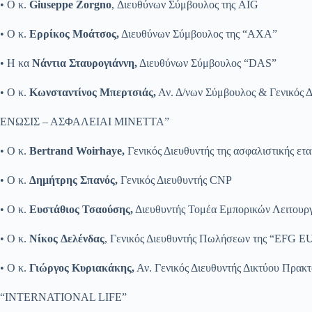
• Ο κ.
Giuseppe Zorgno
, Διευθύνων Σύμβουλος της AIG
• Ο κ.
Ερρίκος Μοάτσος,
Διευθύνων Σύμβουλος της “AXA”
• Η κα
Νάντια Σταυρογιάννη,
Διευθύνων Σύμβουλος “DAS”
• Ο κ.
Κωνσταντίνος Μπερτσιάς,
Αν. Δ/νων Σύμβουλος & Γενικός
ΕΝΩΣΙΣ – ΑΣΦΑΛΕΙΑΙ ΜΙΝΕΤΤΑ”
• Ο κ.
Bertrand Woirhaye,
Γενικός Διευθυντής της ασφαλιστική
• Ο κ.
Δημήτρης Σπανός,
Γενικός Διευθυντής CNP
• Ο κ.
Ευστάθιος Τσαούσης,
Διευθυντής Τομέα Εμπορικών Λειτουρ
• Ο κ.
Νίκος
Δελένδας
, Γενικός Διευθυντής Πωλήσεων της “EFG 
• Ο κ.
Γιώργος Κυριακάκης,
Αν. Γενικός Διευθυντής Δικτύου Πρακ
“INTERNATIONAL LIFE”