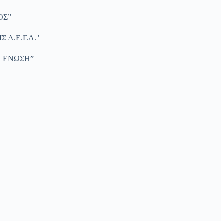
ΙΟΣ”
Σ Α.Ε.Γ.Α.”
Η ΕΝΩΣΗ”