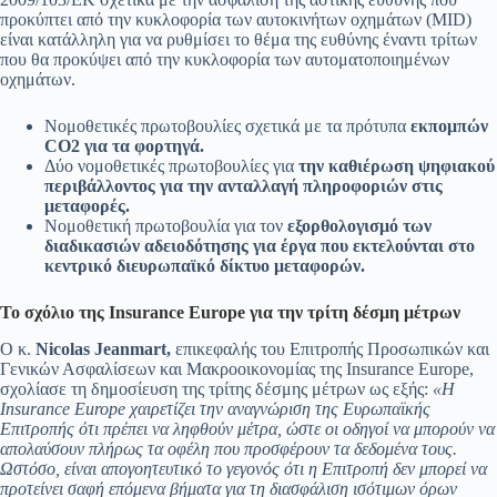
προκύπτει από την κυκλοφορία των αυτοκινήτων οχημάτων (MID)
είναι κατάλληλη για να ρυθμίσει το θέμα της ευθύνης έναντι τρίτων
που θα προκύψει από την κυκλοφορία των αυτοματοποιημένων
οχημάτων.
Νομοθετικές πρωτοβουλίες σχετικά με τα πρότυπα
εκπομπών
CO2 για τα φορτηγά.
Δύο νομοθετικές πρωτοβουλίες για
την καθιέρωση ψηφιακού
περιβάλλοντος για την ανταλλαγή πληροφοριών στις
μεταφορές.
Νομοθετική πρωτοβουλία για τον
εξορθολογισμό των
διαδικασιών αδειοδότησης για έργα που εκτελούνται στο
κεντρικό διευρωπαϊκό δίκτυο μεταφορών.
Το σχόλιο της Insurance Europe για την τρίτη δέσμη μέτρων
Ο κ.
Nicolas Jeanmart,
επικεφαλής του Επιτροπής Προσωπικών και
Γενικών Ασφαλίσεων και Μακροοικονομίας της Insurance Europe,
σχολίασε τη δημοσίευση της τρίτης δέσμης μέτρων ως εξής:
«Η
Insurance Europe χαιρετίζει την αναγνώριση της Ευρωπαϊκής
Επιτροπής ότι πρέπει να ληφθούν μέτρα, ώστε οι οδηγοί να μπορούν να
απολαύσουν πλήρως τα οφέλη που προσφέρουν τα δεδομένα τους.
Ωστόσο, είναι απογοητευτικό το γεγονός ότι η Επιτροπή δεν μπορεί να
προτείνει σαφή επόμενα βήματα για τη διασφάλιση ισότιμων όρων