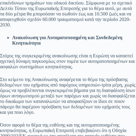
επικίνδυνων τμημάτων του οδικού δικτύου. Σύμφωνα με το σχετικό
Δελτίο Τύπου της Ευρωπαϊκής Επιτροπής για το θέμα αυτό, με αυτά
τα δύο μέτρα θα μπορούσαν να σωθούν έως και 10.500 ζωές και να
αποφευχθούν σχεδόν 60.000 τραυματισμοί κατά την περίοδο 2020-
2030.
Ανακοίνωση για Αυτοματοποιημένη και Συνδεδεμένη
Κινητικότητα
Στόχος της συγκεκριμένης ανακοίνωσης είναι η Ευρώπη να καταστεί
ηγετική δύναμη παγκοσμίως στον τομέα των αυτοματοποιημένων και
ασφαλών συστημάτων κινητικότητας.
Στο κείμενο της Ανακοίνωσης αναφέρεται το θέμα της πρόσβασης
δεδομένων του οχήματος από παρόχους υπηρεσιών-τρίτα μέρη, χωρίς
όμως να προβλέπονται συγκεκριμένα βήματα για τη διασφάλιση ίσων
όρων ανταγωνισμού μεταξύ των παρόχων και χωρίς να διασφαλίζεται
το δικαίωμα των καταναλωτών να αποφασίζουν οι ίδιοι σε ποιον
πάροχο θα παρέχουν πρόσβαση των δεδομένων του οχήματός τους
και για ποιο λόγο.
Όσον αφορά το θέμα της ευθύνης και της αυτοματοποιημένης
κινητικότητας, η Ευρωπαϊκή Επιτροπή επιβεβαιώνει ότι η Οδηγία
2009/103/ΕΚ σχετικά με την ασφάλιση της αστικής ευθύνης που